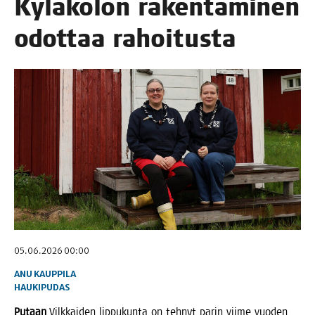
Kylä­ko­lon raken­ta­mi­nen
odot­taa rahoitusta
05.06.2026 00:00
ANU KAUPPILA
HAUKIPUDAS
Putaan
Vilk­kai­den lip­pu­kun­ta on teh­nyt parin vii­me vuo­den