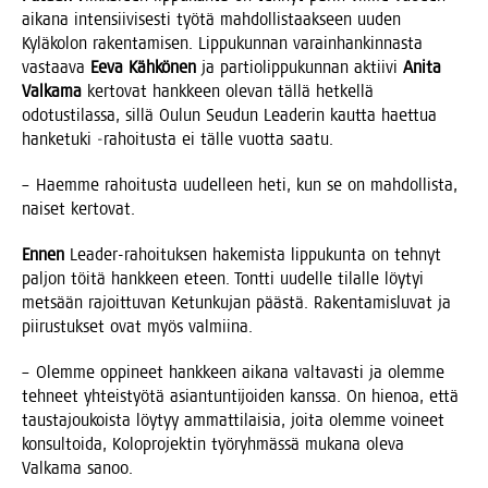
aika­na inten­sii­vi­ses­ti työ­tä mah­dol­lis­taak­seen uuden
Kylä­ko­lon raken­ta­mi­sen. Lip­pu­kun­nan varain­han­kin­nas­ta
vas­taa­va
Eeva Käh­kö­nen
ja par­tio­lip­pu­kun­nan aktii­vi
Ani­ta
Val­ka­ma
ker­to­vat hank­keen ole­van täl­lä het­kel­lä
odo­tus­ti­las­sa, sil­lä Oulun Seu­dun Lea­de­rin kaut­ta haet­tua
han­ke­tu­ki ‑rahoi­tus­ta ei täl­le vuot­ta saatu.
– Haem­me rahoi­tus­ta uudel­leen heti, kun se on mah­dol­lis­ta,
nai­set kertovat.
Ennen
Lea­der-rahoi­tuk­sen hake­mis­ta lip­pu­kun­ta on teh­nyt
pal­jon töi­tä hank­keen eteen. Tont­ti uudel­le tilal­le löy­tyi
met­sään rajoit­tu­van Ketun­ku­jan pääs­tä. Raken­ta­mis­lu­vat ja
pii­rus­tuk­set ovat myös valmiina.
– Olem­me oppi­neet hank­keen aika­na val­ta­vas­ti ja olem­me
teh­neet yhteis­työ­tä asian­tun­ti­joi­den kans­sa. On hie­noa, että
taus­ta­jou­kois­ta löy­tyy ammat­ti­lai­sia, joi­ta olem­me voi­neet
kon­sul­toi­da, Kolo­pro­jek­tin työ­ryh­mäs­sä muka­na ole­va
Val­ka­ma sanoo.