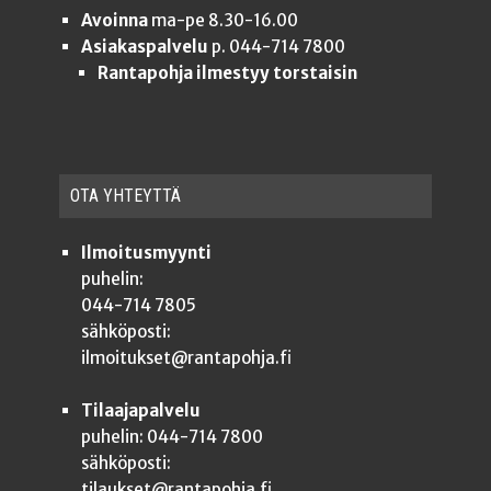
Avoinna
ma-pe 8.30-16.00
Asiakaspalvelu
p. 044-714 7800
Rantapohja ilmestyy torstaisin
OTA YHTEYT­TÄ
Ilmoitusmyynti
puhelin:
044-714 7805
sähköposti:
ilmoitukset@rantapohja.fi
Tilaajapalvelu
puhelin: 044-714 7800
sähköposti:
tilaukset@rantapohja.fi