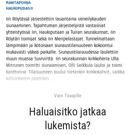
RANTAPOHJA
HAUKIPUDAS
II
Iin Röy­täs­sä jär­jes­tet­tiin lau­an­tai­na venei­ly­kau­den
siu­naa­mi­nen. Tapah­tu­man jär­jes­te­lyis­tä vas­ta­si­vat
yhteis­työs­sä Iin, Hau­ki­pu­taan ja Tui­ran seu­ra­kun­nat, Iin
Röy­tän toi­mi­jat sekä Iin Meri­pe­las­ta­jat. Tun­nel­mal­taan
läm­pi­mään ja kotoi­saan siu­naus­ti­lai­suu­teen kokoon­tui
muka­vas­ti väkeä pai­kal­le. Siu­naus­ti­lai­suu­des­sa lau­let­tiin
muun muas­sa Suvi­virt­tä. Iin seu­ra­kun­nan kirk­ko­her­ra Ulla
Mit­ru­nen toi­mit­ti siu­naa­mi­sen, Olli Seik­ku­la lau­loi ja toi­mi
kant­to­ri­na. Tilai­suu­teen kuu­lui tie­ten­kin kirk­ko­kah­vit, vaik­ka
kah­vin­kei­tin päättikin…
Vain Tilaa­jil­le
Haluai­sit­ko jat­kaa
lukemista?