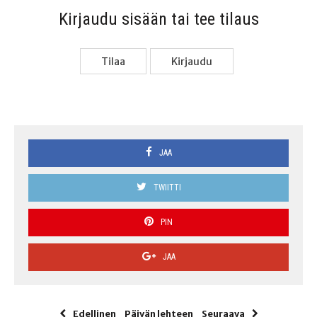
Kir­jau­du sisään tai tee tilaus
Tilaa
Kir­jau­du
JAA
TWIITTI
PIN
JAA
Edellinen
Päivän lehteen
Seuraava