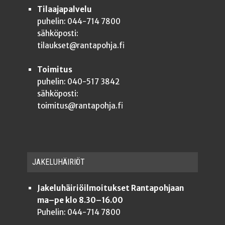
Tilaajapalvelu
puhelin: 044-714 7800
sähköposti:
tilaukset@rantapohja.fi
Toimitus
puhelin: 040-517 3842
sähköposti:
toimitus@rantapohja.fi
JAKE­LU­HÄI­RIÖT
Jakeluhäiriöilmoitukset Rantapohjaan
ma–pe klo 8.30–16.00
Puhelin: 044-714 7800