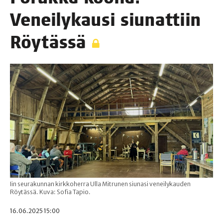
Venei­ly­kausi siu­nat­tiin
Röytässä
Iin seurakunnan kirkkoherra Ulla Mitrunen siunasi veneilykauden
Röytässä. Kuva: Sofia Tapio.
16.06.2025 15:00