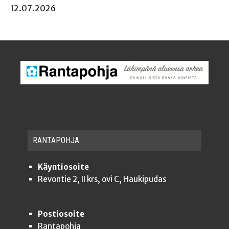
12.07.2026
RAN­TA­POH­JA
Käyntiosoite
Revontie 2, II krs, ovi C, Haukipudas
Postiosoite
Rantapohja