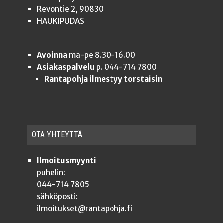
Revontie 2, 90830
HAUKIPUDAS
Avoinna
ma-pe 8.30-16.00
Asiakaspalvelu
p. 044-714 7800
Rantapohja ilmestyy torstaisin
OTA YHTEYT­TÄ
Ilmoitusmyynti
puhelin:
044-714 7805
sähköposti:
ilmoitukset@rantapohja.fi