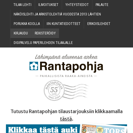
TILAA LEH­TI
ILMOI­TUK­SET
YHTEYS­TIE­DOT
PALAU­TE
NÄKÖIS­LEH­TI JA ARKIS­TO­LEH­TIÄ VUO­DES­TA 2013 LÄHTIEN
PORUK­KA KOOLLA
IIN KUN­TA­TIE­DOT­TEET
ERI­KOIS­LEH­DET
KIR­JAU­DU
REKIS­TE­RÖI­DY
DIGI­PAL­VE­LU PAPE­RI­LEH­DEN TILAAJALLE
Tutustu Rantapohjan tilaustarjouksiin klikkaamalla
tästä
.