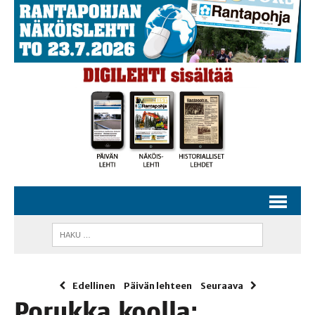
Edellinen
Päivän lehteen
Seuraava
Poruk­ka kool­la: