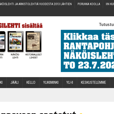
KÖIS­LEH­TI JA ARKIS­TO­LEH­TIÄ VUO­DES­TA 2013 LÄHTIEN
PORUK­KA KOOLLA
IIN KU
Tutustu
­KI
JÄÄ­LI
KEL­LO
YLI­KII­MIN­KI
YLI-II
KES­KUS­TE­LEM­ME
STA