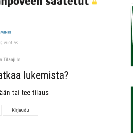
an­po­veen saatetut
TAEN
IMINKI
 95-vuotias.
 Tilaa­jil­le
jat­kaa lukemista?
sään tai tee tilaus
Kir­jau­du