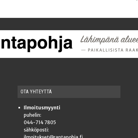
OTA YHTEYT­TÄ
Ilmoitusmyynti
puhelin:
044-714 7805
sähköposti:
ilmoitukset@rantapohja.fi