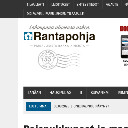
TILAA LEH­TI
ILMOI­TUK­SET
YHTEYS­TIE­DOT
PALAU­TE
NÄ
DIGI­PAL­VE­LU PAPE­RI­LEH­DEN TILAAJALLE
TÄNÄÄN
HAU­KI­PU­DAS
II
KUI­VA­NIE­MI
KII­MIN
LUETUIMMAT
06.08.2026
|
ONKS KAU­NOO NÄKYNY?
06.08.2026
|
MAKA­RO­NI­LAA­TI­KOL­LA ARKEEN
06.08.2026
|
OPIN­TOI­HIN KAN­SA­LAIS­OPIS­TOS­SA VOI SAA­DA AVUSTU