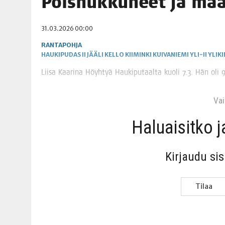
Pois­nuk­ku­neet ja ma
06.08.2026
|
TOI­VEI­DEN KOTI IISTÄ!
31.03.2026 00:00
06.08.2026
|
KII­MIN­KI­PÄI­VÄT JÄR­JES­TE­TÄÄN PERIN­TEI­TÄ KUNNIOIT
RANTAPOHJA
HAUKIPUDAS
II
JÄÄLI
KELLO
KIIMINKI
KUIVANIEMI
YLI-II
YLIKI
Lii­sa Kaa­ri­na Höyh­tyä Hau­ki­pu­taal­ta kuo­li 7.3. Hän oli
Vain
Haluai­sit­ko 
Kir­jau­du si
Tilaa