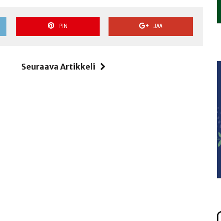
PIN
JAA
i
Seuraava Artikkeli