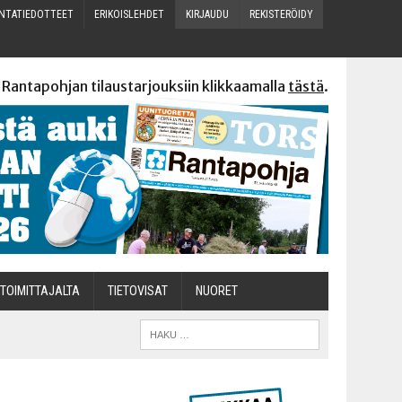
N­TA­TIE­DOT­TEET
ERI­KOIS­LEH­DET
KIR­JAU­DU
REKIS­TE­RÖI­DY
 Rantapohjan tilaustarjouksiin klikkaamalla
tästä
.
TOI­MIT­TA­JAL­TA
TIETOVISAT
NUO­RET