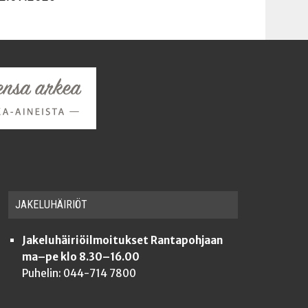
JAKE­LU­HÄI­RIÖT
Jakeluhäiriöilmoitukset Rantapohjaan
ma–pe klo 8.30–16.00
Puhelin: 044-714 7800