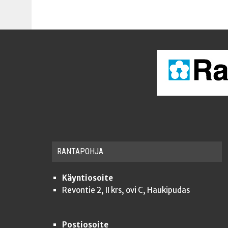
RAN­TA­POH­JA
Käyntiosoite
Revontie 2, II krs, ovi C, Haukipudas
Postiosoite