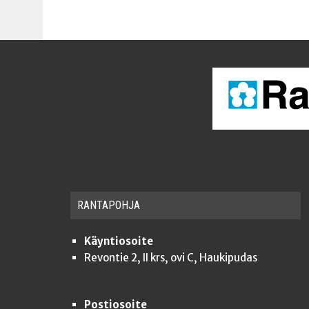
RAN­TA­POH­JA
Käyntiosoite
Revontie 2, II krs, ovi C, Haukipudas
Postiosoite