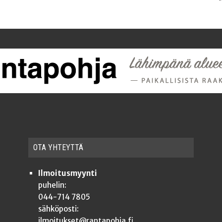
OTA YHTEYT­TÄ
Ilmoitusmyynti
puhelin:
044-714 7805
sähköposti:
ilmoitukset@rantapohja.fi