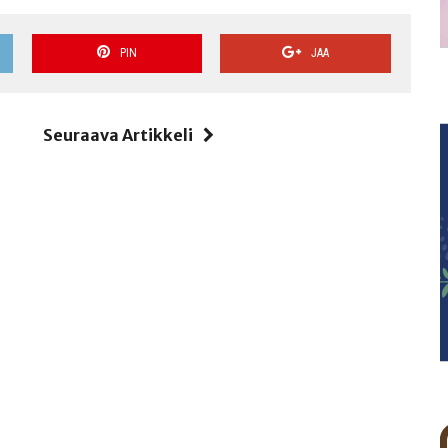
PIN
JAA
i
Seuraava Artikkeli