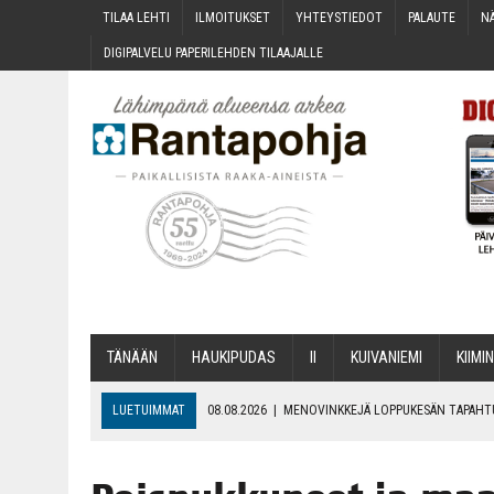
TILAA LEH­TI
ILMOI­TUK­SET
YHTEYS­TIE­DOT
PALAU­TE
NÄ
DIGI­PAL­VE­LU PAPE­RI­LEH­DEN TILAAJALLE
TÄNÄÄN
HAU­KI­PU­DAS
II
KUI­VA­NIE­MI
KII­MIN
LUETUIMMAT
08.08.2026
|
MENO­VINK­KE­JÄ LOP­PU­KE­SÄN TAPAH
06.08.2026
|
KII­MIN­KI­PÄI­VÄT JÄR­JES­TE­TÄÄN PERIN­TEI­TÄ KUNNIOIT
06.08.2026
|
ONKS KAU­NOO NÄKYNY?