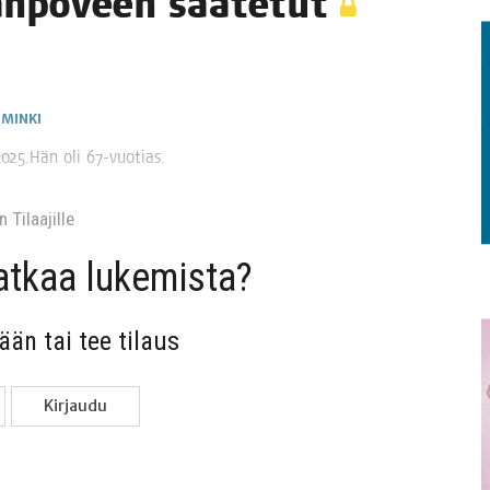
an­po­veen saatetut
IMINKI
1.2025.Hän oli 67-vuotias.
 Tilaa­jil­le
jat­kaa lukemista?
sään tai tee tilaus
Kir­jau­du