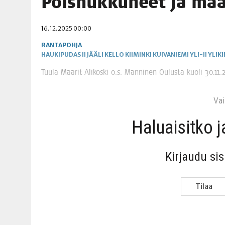
Pois­nuk­ku­neet ja ma
06.08.2026
|
MAKA­RO­NI­LAA­TI­KOL­LA ARKEEN
16.12.2025 00:00
09.08.2026
|
RAN­TA­POH­JAN TIE­TO­VI­SA 9.8.2026
RANTAPOHJA
HAUKIPUDAS
II
JÄÄLI
KELLO
KIIMINKI
KUIVANIEMI
YLI-II
YLIKI
Tuu­la Maa­rit Ali­kos­ki o.s. Man­ni­nen Oulus­ta kuo­li 30.1
Vain
Haluai­sit­ko 
Kir­jau­du si
Tilaa