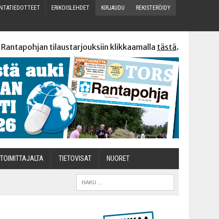
N­TA­TIE­DOT­TEET
ERI­KOIS­LEH­DET
KIR­JAU­DU
REKIS­TE­RÖI­DY
 Rantapohjan tilaustarjouksiin klikkaamalla
tästä
.
TOI­MIT­TA­JAL­TA
TIETOVISAT
NUO­RET