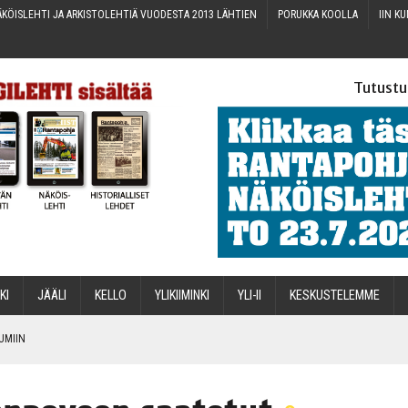
KÖIS­LEH­TI JA ARKIS­TO­LEH­TIÄ VUO­DES­TA 2013 LÄHTIEN
PORUK­KA KOOLLA
IIN KU
Tutustu
­KI
JÄÄ­LI
KEL­LO
YLI­KII­MIN­KI
YLI-II
KES­KUS­TE­LEM­ME
TUMIIN
TAEN