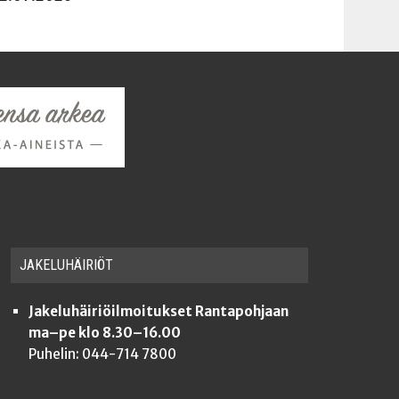
JAKE­LU­HÄI­RIÖT
Jakeluhäiriöilmoitukset Rantapohjaan
ma–pe klo 8.30–16.00
Puhelin: 044-714 7800