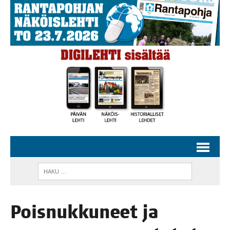
Pois­nuk­ku­neet ja