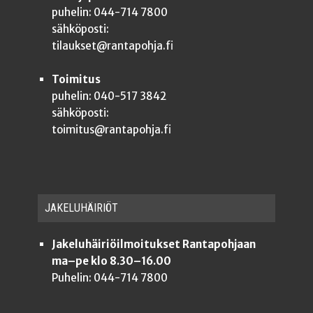
puhelin: 044-714 7800
sähköposti:
tilaukset@rantapohja.fi
Toimitus
puhelin: 040-517 3842
sähköposti:
toimitus@rantapohja.fi
JAKE­LU­HÄI­RIÖT
Jakeluhäiriöilmoitukset Rantapohjaan
ma–pe klo 8.30–16.00
Puhelin: 044-714 7800