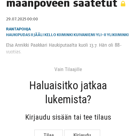
maan­po­veen saatetut
29.07.2025 00:00
RANTAPOHJA
HAUKIPUDAS
II
JÄÄLI
KELLO
KIIMINKI
KUIVANIEMI
YLI-II
YLIKIIMINKI
Elsa Annik­ki Paak­ka­ri Hau­ki­pu­taal­ta kuo­li 13.7. Hän oli 88-
vuotias.
Vain Tilaa­jil­le
Haluai­sit­ko jat­kaa
lukemista?
Kir­jau­du sisään tai tee tilaus
Tilaa
Kir­jau­du