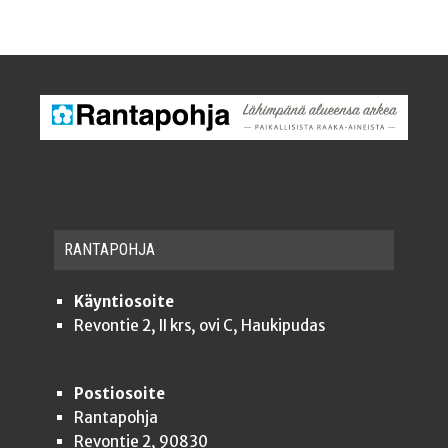
RAN­TA­POH­JA
Käyntiosoite
Revontie 2, II krs, ovi C, Haukipudas
Postiosoite
Rantapohja
Revontie 2, 90830