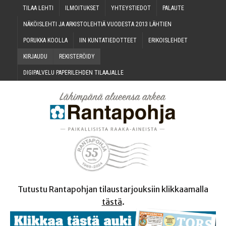
TILAA LEH­TI
ILMOI­TUK­SET
YHTEYS­TIE­DOT
PALAU­TE
NÄKÖIS­LEH­TI JA ARKIS­TO­LEH­TIÄ VUO­DES­TA 2013 LÄHTIEN
PORUK­KA KOOLLA
IIN KUN­TA­TIE­DOT­TEET
ERI­KOIS­LEH­DET
KIR­JAU­DU
REKIS­TE­RÖI­DY
DIGI­PAL­VE­LU PAPE­RI­LEH­DEN TILAAJALLE
Tutustu Rantapohjan tilaustarjouksiin klikkaamalla
tästä
.