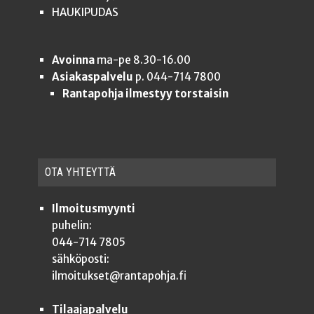
HAUKIPUDAS
Avoinna
ma-pe 8.30-16.00
Asiakaspalvelu
p. 044-714 7800
Rantapohja ilmestyy torstaisin
OTA YHTEYT­TÄ
Ilmoitusmyynti
puhelin:
044-714 7805
sähköposti:
ilmoitukset@rantapohja.fi
Tilaajapalvelu