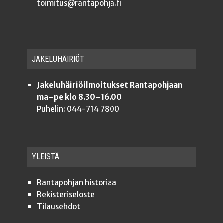
toimitus@rantapohja.fi
JAKE­LU­HÄI­RIÖT
Jakeluhäiriöilmoitukset Rantapohjaan
ma–pe klo 8.30–16.00
Puhelin: 044-714 7800
YLEISTÄ
Ran­ta­poh­jan historiaa
Rekis­te­ri­se­los­te
Tilauseh­dot