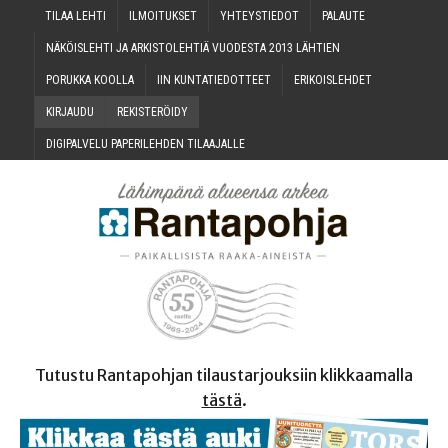
TILAA LEH­TI
ILMOI­TUK­SET
YHTEYS­TIE­DOT
PALAU­TE
NÄKÖIS­LEH­TI JA ARKIS­TO­LEH­TIÄ VUO­DES­TA 2013 LÄHTIEN
PORUK­KA KOOLLA
IIN KUN­TA­TIE­DOT­TEET
ERI­KOIS­LEH­DET
KIR­JAU­DU
REKIS­TE­RÖI­DY
DIGI­PAL­VE­LU PAPE­RI­LEH­DEN TILAAJALLE
Tutustu Rantapohjan tilaustarjouksiin klikkaamalla
tästä
.