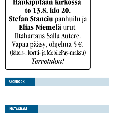
FACE­BOOK
INS­TA­GRAM