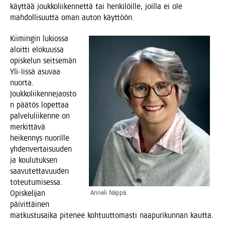
käyt­tää jouk­ko­lii­ken­net­tä tai hen­ki­löil­le, joil­la ei ole
mah­dol­li­suut­ta oman auton käyttöön.
Kii­min­gin lukios­sa
aloit­ti elo­kuus­sa
opis­ke­lun seit­se­män
Yli-Iis­sä asu­vaa
nuor­ta.
Jouk­ko­lii­ken­ne­jaos­to
n pää­tös lopet­taa
pal­ve­lu­lii­ken­ne on
mer­kit­tä­vä
hei­ken­nys nuo­ril­le
yhden­ver­tai­suu­den
ja kou­lu­tuk­sen
saa­vu­tet­ta­vuu­den
toteu­tu­mi­ses­sa.
Opis­ke­li­jan
Anne­li Näppä.
päi­vit­täi­nen
mat­kus­tusai­ka pite­nee koh­tuut­to­mas­ti naa­pu­ri­kun­nan kautta.