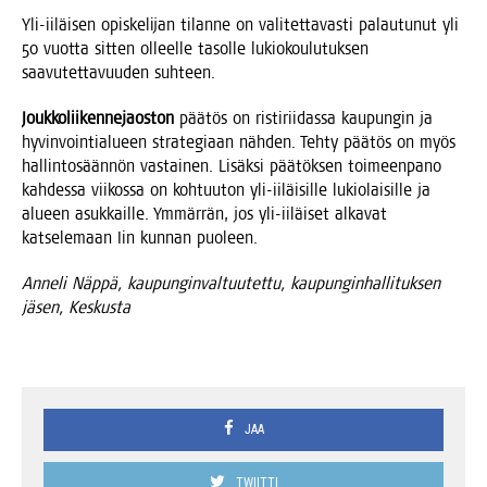
Yli-iiläi­sen opis­ke­li­jan tilan­ne on vali­tet­ta­vas­ti palau­tu­nut yli
50 vuot­ta sit­ten olleel­le tasol­le lukio­kou­lu­tuk­sen
saa­vu­tet­ta­vuu­den suhteen.
Jouk­ko­lii­ken­ne­jaos­ton
pää­tös on ris­ti­rii­das­sa kau­pun­gin ja
hyvin­voin­tia­lu­een stra­te­gi­aan näh­den. Teh­ty pää­tös on myös
hal­lin­to­sään­nön vas­tai­nen. Lisäk­si pää­tök­sen toi­meen­pa­no
kah­des­sa vii­kos­sa on koh­tuu­ton yli-iiläi­sil­le lukio­lai­sil­le ja
alu­een asuk­kail­le. Ymmär­rän, jos yli-iiläi­set alka­vat
kat­se­le­maan Iin kun­nan puoleen.
Anne­li Näp­pä, kau­pun­gin­val­tuu­tet­tu, kau­pun­gin­hal­li­tuk­sen
jäsen, Keskusta
JAA
TWIITTI