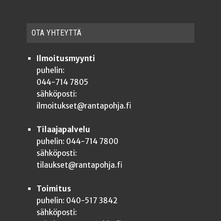
OTA YHTEYT­TÄ
Ilmoitusmyynti
puhelin:
044-714 7805
sähköposti:
ilmoitukset@rantapohja.fi
Tilaajapalvelu
puhelin: 044-714 7800
sähköposti:
tilaukset@rantapohja.fi
Toimitus
puhelin: 040-517 3842
sähköposti: