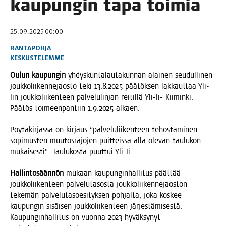
kau­pun­gin tapa toimia
25.09.2025 00:00
RANTAPOHJA
KESKUSTELEMME
Oulun kau­pun­gin
yhdys­kun­ta­lau­ta­kun­nan alai­nen seu­dul­li­nen
jouk­ko­lii­ken­ne­jaos­to teki 13.8.2025 pää­tök­sen lak­kaut­taa Yli-
Iin jouk­ko­lii­ken­teen pal­ve­lu­lin­jan rei­til­lä Yli-Ii- Kii­min­ki.
Pää­tös toi­meen­pan­tiin 1.9.2025 alkaen.
Pöy­tä­kir­jas­sa on kir­jaus “pal­ve­lu­lii­ken­teen tehos­ta­mi­nen
sopi­mus­ten muu­tos­ra­jo­jen puit­teis­sa alla ole­van tau­lu­kon
mukai­ses­ti”. Tau­lu­kos­ta puut­tui Yli-Ii.
Hal­lin­to­sään­nön
mukaan kau­pun­gin­hal­li­tus päät­tää
jouk­ko­lii­ken­teen pal­ve­lu­ta­sos­ta jouk­ko­lii­ken­ne­jaos­ton
teke­män pal­ve­lu­ta­soe­si­tyk­sen poh­jal­ta, joka kos­kee
kau­pun­gin sisäi­sen jouk­ko­lii­ken­teen jär­jes­tä­mi­ses­tä.
Kau­pun­gin­hal­li­tus on vuon­na 2023 hyväk­sy­nyt