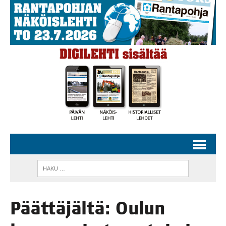
Päät­tä­jäl­tä: Oulun