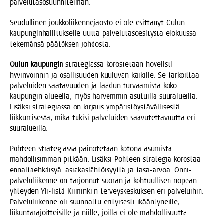
palvelutasosuunnitelman.
Seu­dul­li­nen jouk­ko­lii­ken­ne­jaos­to ei ole esit­tä­nyt Oulun
kau­pun­gin­hal­li­tuk­sel­le uut­ta pal­ve­lu­ta­soe­si­tys­tä elo­kuus­sa
teke­män­sä pää­tök­sen johdosta.
Oulun kau­pun­gin
stra­te­gias­sa koros­te­taan höve­lis­ti
hyvin­voin­nin ja osal­li­suu­den kuu­lu­van kai­kil­le. Se tar­koit­taa
pal­ve­lui­den saa­ta­vuu­den ja laa­dun tur­vaa­mis­ta koko
kau­pun­gin alu­eel­la, myös har­vem­min asu­tuil­la suur­alueil­la.
Lisäk­si stra­te­gias­sa on kir­jaus ympä­ris­töys­tä­väl­li­ses­tä
liik­ku­mi­ses­ta, mikä tuki­si pal­ve­lui­den saa­vu­tet­ta­vuut­ta eri
suuralueilla.
Poh­teen stra­te­gias­sa pai­no­te­taan koto­na asu­mis­ta
mah­dol­li­sim­man pit­kään. Lisäk­si Poh­teen stra­te­gia koros­taa
ennal­taeh­käi­syä, asia­kas­läh­töi­syyt­tä ja tasa-arvoa. Onni-
pal­ve­lu­lii­ken­ne on tar­jon­nut suo­ran ja koh­tuul­li­sen nopean
yhtey­den Yli-Iis­tä Kii­min­kiin ter­veys­kes­kuk­sen eri pal­ve­lui­hin.
Pal­ve­lu­lii­ken­ne oli suun­nat­tu eri­tyi­ses­ti ikään­ty­neil­le,
lii­kun­ta­ra­joit­tei­sil­le ja niil­le, joil­la ei ole mah­dol­li­suut­ta