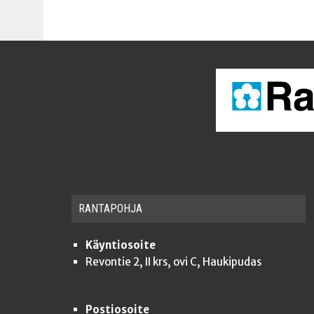
RAN­TA­POH­JA
Käyntiosoite
Revontie 2, II krs, ovi C, Haukipudas
Postiosoite