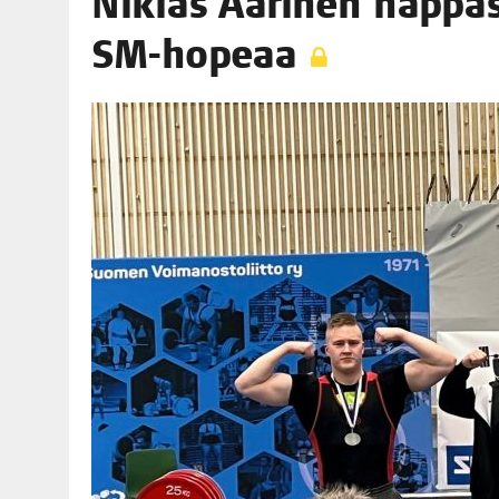
Niklas Aari­nen nap­pa­s
06.08.2026
|
OPIN­TOI­HIN KAN­SA­LAIS­OPIS­TOS­SA VOI SAA­DA AVUSTU
SM-hopeaa
08.08.2026
|
MENO­VINK­KE­JÄ LOP­PU­KE­SÄN TAPAHTUMIIN