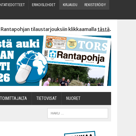
N­TA­TIE­DOT­TEET
ERI­KOIS­LEH­DET
KIR­JAU­DU
REKIS­TE­RÖI­DY
 Rantapohjan tilaustarjouksiin klikkaamalla
tästä
.
TOI­MIT­TA­JAL­TA
TIETOVISAT
NUO­RET