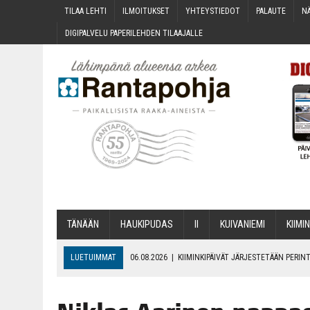
TILAA LEH­TI
ILMOI­TUK­SET
YHTEYS­TIE­DOT
PALAU­TE
NÄ
DIGI­PAL­VE­LU PAPE­RI­LEH­DEN TILAAJALLE
TÄNÄÄN
HAU­KI­PU­DAS
II
KUI­VA­NIE­MI
KII­MIN
LUETUIMMAT
06.08.2026
|
KII­MIN­KI­PÄI­VÄT JÄR­JES­TE­TÄÄN PER
06.08.2026
|
ONKS KAU­NOO NÄKYNY?
06.08.2026
|
MAKA­RO­NI­LAA­TI­KOL­LA ARKEEN