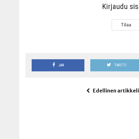
Kir­jau­du si
Tilaa
JAA
TWIITTI
Edellinen artikkel