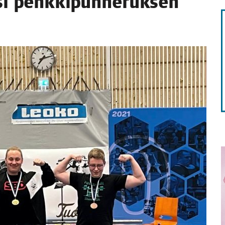
i penk­ki­pun­ne­ruk­sen
STA