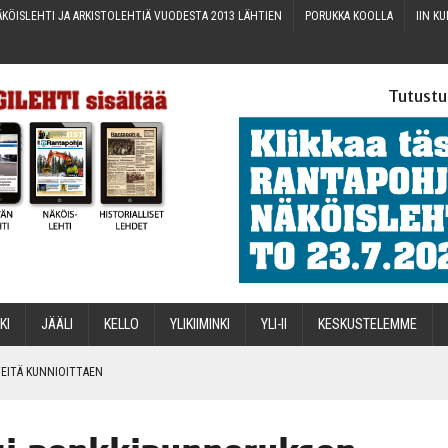
KÖIS­LEH­TI JA ARKIS­TO­LEH­TIÄ VUO­DES­TA 2013 LÄHTIEN
PORUK­KA KOOLLA
IIN KU
Tutustu
­KI
JÄÄ­LI
KEL­LO
YLI­KII­MIN­KI
YLI-II
KES­KUS­TE­LEM­ME
IN­TEI­TÄ KUNNIOITTAEN