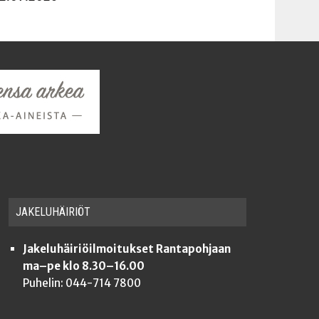
JAKE­LU­HÄI­RIÖT
Jakeluhäiriöilmoitukset Rantapohjaan
ma–pe klo 8.30–16.00
Puhelin: 044-714 7800