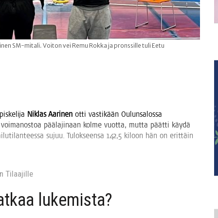
inen SM-mitali. Voiton vei Remu Rokka ja pronssille tuli Eetu
is­ke­li­ja
Niklas Aari­nen
otti vas­ti­kään Oulun­sa­los­sa
voi­ma­nos­toa pää­la­ji­naan kol­me vuot­ta, mut­ta päät­ti käy­dä
ai­lu­ti­lan­tees­sa sujuu. Tulok­seen­sa 142,5 kiloon hän on erit­täin
 Tilaa­jil­le
jat­kaa lukemista?