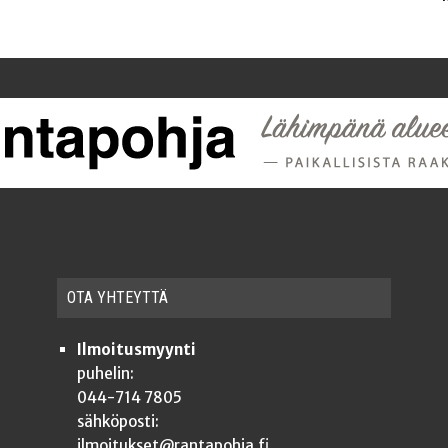
OTA YHTEYT­TÄ
Ilmoitusmyynti
puhelin:
044-714 7805
sähköposti:
ilmoitukset@rantapohja.fi