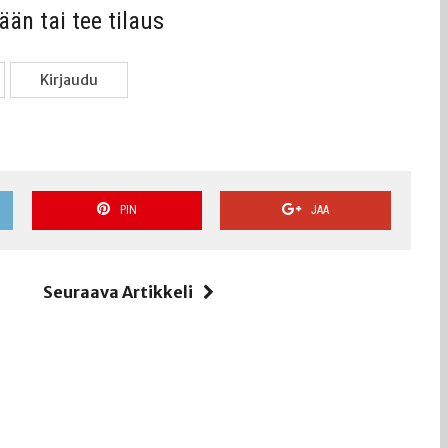
sään tai tee tilaus
Kir­jau­du
PIN
JAA
i
Seuraava Artikkeli