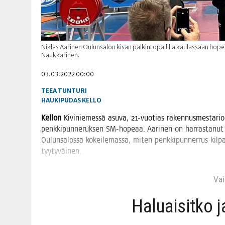
Niklas Aarinen Oulunsalon kisan palkintopallilla kaulassaan hope
Naukkarinen.
03.03.2022 00:00
TEEA TUNTURI
HAUKIPUDAS
KELLO
Kel­lon
Kivi­nie­mes­sä asu­va, 21-vuo­tias raken­nus­mes­ta­rio­p
penk­ki­pun­ne­ruk­sen SM-hope­aa. Aari­nen on har­ras­ta­nut 
Oulun­sa­los­sa kokei­le­mas­sa, miten penk­ki­pun­ner­rus kil­p
tyytyväinen.
Vain
Haluai­sit­ko 