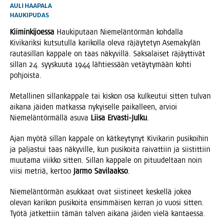
AULI HAAPALA
HAUKIPUDAS
Kii­min­ki­joes­sa
Hau­ki­pu­taan Nie­me­län­tör­män koh­dal­la
Kivi­ka­rik­si kut­su­tul­la kari­kol­la ole­va räjäy­te­tyn Ase­ma­ky­län
rau­ta­sil­lan kap­pa­le on taas näky­vil­lä. Sak­sa­lai­set räjäyt­ti­vät
sil­lan 24. syys­kuu­ta 1944 läh­ties­sään vetäy­ty­mään koh­ti
pohjoista.
Metal­li­nen sil­lan­kap­pa­le tai kis­kon osa kul­keu­tui sit­ten tul­van
aika­na jäi­den mat­kas­sa nykyi­sel­le pai­kal­leen, arvioi
Nie­me­län­tör­mäl­lä asu­va
Lii­sa Ervas­ti-Jul­ku
.
Ajan myö­tä sil­lan kap­pa­le on kät­key­ty­nyt Kivi­ka­rin pusi­koi­hin
ja pal­jas­tui taas näky­vil­le, kun pusi­koi­ta rai­vat­tiin ja siis­tit­tiin
muu­ta­ma viik­ko sit­ten. Sil­lan kap­pa­le on pituu­del­taan noin
vii­si met­riä, ker­too
Jar­mo Savi­laak­so
.
Nie­me­län­tör­män asuk­kaat ovat siis­ti­neet kes­kel­lä jokea
ole­van kari­kon pusi­koi­ta ensim­mäi­sen ker­ran jo vuo­si sit­ten.
Työ­tä jat­ket­tiin tämän tal­ven aika­na jäi­den vie­lä kantaessa.