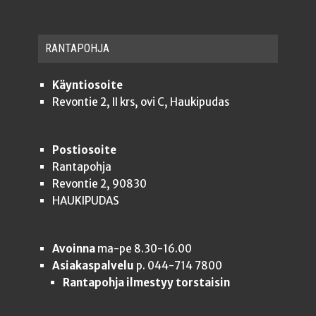
RAN­TA­POH­JA
Käyntiosoite
Revontie 2, II krs, ovi C, Haukipudas
Postiosoite
Rantapohja
Revontie 2, 90830
HAUKIPUDAS
Avoinna
ma-pe 8.30-16.00
Asiakaspalvelu
p. 044-714 7800
Rantapohja ilmestyy torstaisin