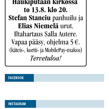
FACE­BOOK
INS­TA­GRAM