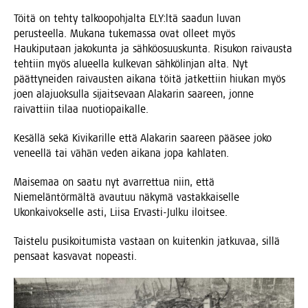
Töi­tä on teh­ty tal­koo­poh­jal­ta ELY:ltä saa­dun luvan
perus­teel­la. Muka­na tuke­mas­sa ovat olleet myös
Hau­ki­pu­taan jako­kun­ta ja säh­kö­osuus­kun­ta. Risu­kon rai­vaus­ta
teh­tiin myös alu­eel­la kul­ke­van säh­kö­lin­jan alta. Nyt
päät­ty­nei­den rai­vaus­ten aika­na töi­tä jat­ket­tiin hiu­kan myös
joen ala­juok­sul­la sijait­se­vaan Ala­ka­rin saa­reen, jon­ne
rai­vat­tiin tilaa nuotiopaikalle.
Kesäl­lä sekä Kivi­ka­ril­le että Ala­ka­rin saa­reen pää­see joko
veneel­lä tai vähän veden aika­na jopa kahlaten.
Mai­se­maa on saa­tu nyt avar­ret­tua niin, että
Nie­me­län­tör­mäl­tä avau­tuu näky­mä vas­tak­kai­sel­le
Ukon­kai­vok­sel­le asti, Lii­sa Ervas­ti-Jul­ku iloitsee.
Tais­te­lu pusi­koi­tu­mis­ta vas­taan on kui­ten­kin jat­ku­vaa, sil­lä
pen­saat kas­va­vat nopeasti.