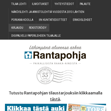
TILAA LEH­TI
ILMOI­TUK­SET
YHTEYS­TIE­DOT
PALAU­TE
NÄKÖIS­LEH­TI JA ARKIS­TO­LEH­TIÄ VUO­DES­TA 2013 LÄHTIEN
PORUK­KA KOOLLA
IIN KUN­TA­TIE­DOT­TEET
ERI­KOIS­LEH­DET
KIR­JAU­DU
REKIS­TE­RÖI­DY
DIGI­PAL­VE­LU PAPE­RI­LEH­DEN TILAAJALLE
Tutustu Rantapohjan tilaustarjouksiin klikkaamalla
tästä
.