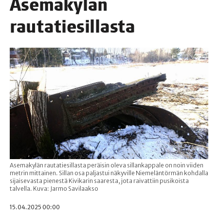
Ase­ma­ky­län
rautatiesillasta
Asemakylän rautatiesillasta peräisin oleva sillankappale on noin viiden
metrin mittainen. Sillan osa paljastui näkyville Niemeläntörmän kohdalla
sijaisevasta pienestä Kivikarin saaresta, jota raivattiin pusikoista
talvella. Kuva: Jarmo Savilaakso
15.04.2025 00:00