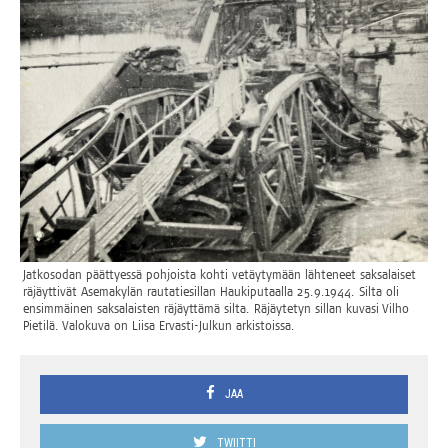
Jat­ko­so­dan päät­tyes­sä poh­jois­ta koh­ti vetäy­ty­mään läh­te­neet sak­sa­lai­set
räjäyt­ti­vät Ase­ma­ky­län rau­ta­tie­sil­lan Hau­ki­pu­taal­la 25.9.1944. Sil­ta oli
ensim­mäi­nen sak­sa­lais­ten räjäyt­tä­mä sil­ta. Räjäy­te­tyn sil­lan kuva­si Vil­ho
Pie­ti­lä. Valo­ku­va on Lii­sa Ervas­ti-Jul­kun arkistoissa.
JAA
TWIITTI