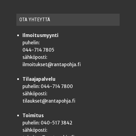
OTA YHTEYT­TÄ
Ilmoitusmyynti
puhelin:
044-714 7805
sähköposti:
ilmoitukset@rantapohja.fi
Tilaajapalvelu
puhelin: 044-714 7800
sähköposti:
tilaukset@rantapohja.fi
Toimitus
puhelin: 040-517 3842
sähköposti: