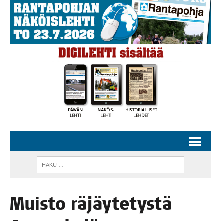
Muis­to räjäy­te­tys­tä