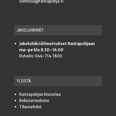
toimitus@rantapohja.fi
JAKE­LU­HÄI­RIÖT
Jakeluhäiriöilmoitukset Rantapohjaan
ma–pe klo 8.30–16.00
Puhelin: 044-714 7800
YLEISTÄ
Ran­ta­poh­jan historiaa
Rekis­te­ri­se­los­te
Tilauseh­dot