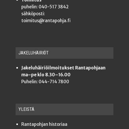
puhelin: 040-517 3842
sähköposti:
toimitus@rantapohja.fi
JAKE­LU­HÄI­RIÖT
Jakeluhäiriöilmoitukset Rantapohjaan
ma–pe klo 8.30–16.00
Puhelin: 044-714 7800
YLEISTÄ
Ran­ta­poh­jan historiaa