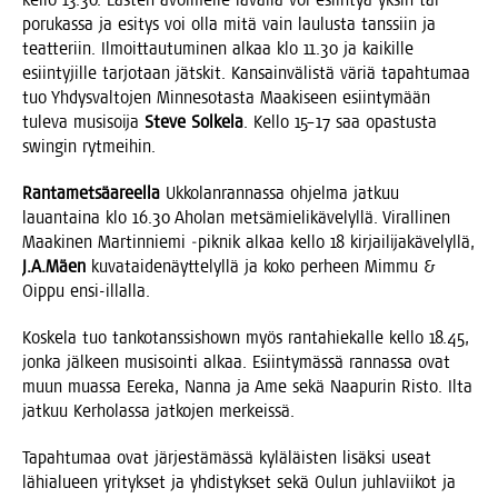
poru­kas­sa ja esi­tys voi olla mitä vain lau­lus­ta tans­siin ja
teat­te­riin. Ilmoit­tau­tu­mi­nen alkaa klo 11.30 ja kai­kil­le
esiin­ty­jil­le tar­jo­taan jäts­kit. Kan­sain­vä­lis­tä väriä tapah­tu­maa
tuo Yhdys­val­to­jen Min­ne­so­tas­ta Maa­ki­seen esiin­ty­mään
tule­va musi­soi­ja
Ste­ve Sol­ke­la
. Kel­lo 15–17 saa opas­tus­ta
swin­gin rytmeihin.
Ran­ta­met­sä­areel­la
Ukko­lan­ran­nas­sa ohjel­ma jat­kuu
lau­an­tai­na klo 16.30 Aho­lan met­sä­mie­li­kä­ve­lyl­lä. Viral­li­nen
Maa­ki­nen Mar­tin­nie­mi ‑pik­nik alkaa kel­lo 18 kir­jai­li­ja­kä­ve­lyl­lä,
J.A.Mäen
kuva­tai­de­näyt­te­lyl­lä ja koko per­heen Mim­mu &
Oip­pu ensi-illalla.
Kos­ke­la tuo tan­ko­tans­sis­hown myös ran­ta­hie­kal­le kel­lo 18.45,
jon­ka jäl­keen musi­soin­ti alkaa. Esiin­ty­mäs­sä ran­nas­sa ovat
muun muas­sa Eere­ka, Nan­na ja Ame sekä Naa­pu­rin Ris­to. Ilta
jat­kuu Ker­ho­las­sa jat­ko­jen merkeissä.
Tapah­tu­maa ovat jär­jes­tä­mäs­sä kylä­läis­ten lisäk­si useat
lähia­lu­een yri­tyk­set ja yhdis­tyk­set sekä Oulun juh­la­vii­kot ja