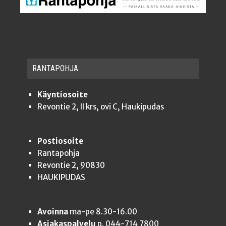
RAN­TA­POH­JA
Käyntiosoite
Revontie 2, II krs, ovi C, Haukipudas
Postiosoite
Rantapohja
Revontie 2, 90830
HAUKIPUDAS
Avoinna
ma-pe 8.30-16.00
Asiakaspalvelu
p. 044-714 7800