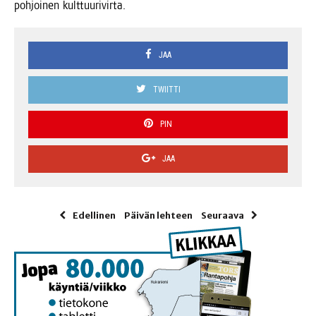
poh­joi­nen kulttuurivirta.
JAA
TWIITTI
PIN
JAA
Edellinen
Päivän lehteen
Seuraava