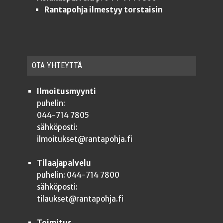
Rantapohja ilmestyy torstaisin
OTA YHTEYT­TÄ
Ilmoitusmyynti
puhelin:
044-714 7805
sähköposti:
ilmoitukset@rantapohja.fi
Tilaajapalvelu
puhelin: 044-714 7800
sähköposti:
tilaukset@rantapohja.fi
Toimitus