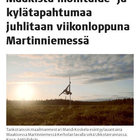
kylä­ta­pah­tu­maa
juh­li­taan vii­kon­lop­pu­na
Martinniemessä
Tankotanssin maailmanmestari Mandi Koskela esiintyy lauantaina
Maakisessa Martinniemessä Kerholan lavalla sekä Ukkolanrannassa.
Kuva: Antti Pylväs