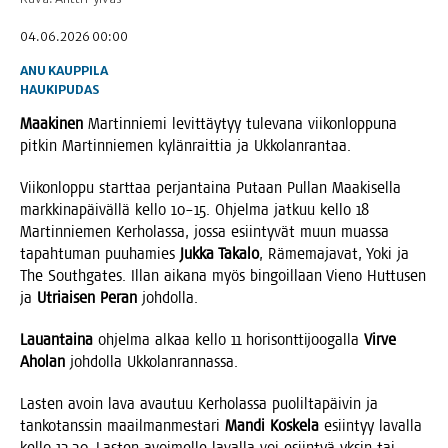
04.06.2026 00:00
ANU KAUPPILA
HAUKIPUDAS
Maa­ki­nen
Mar­tin­nie­mi levit­täy­tyy tule­va­na vii­kon­lop­pu­na
pit­kin Mar­tin­nie­men kylän­rait­tia ja Ukkolanrantaa.
Vii­kon­lop­pu start­taa per­jan­tai­na Putaan Pul­lan Maa­ki­sel­la
mark­ki­na­päi­väl­lä kel­lo 10–15. Ohjel­ma jat­kuu kel­lo 18
Mar­tin­nie­men Ker­ho­las­sa, jos­sa esiin­ty­vät muun muas­sa
tapah­tu­man puu­ha­mies
Juk­ka Taka­lo
, Räme­ma­ja­vat, Yoki ja
The South­ga­tes. Illan aika­na myös bin­goil­laan Vie­no Hut­tusen
ja
Utriai­sen Peran
johdolla.
Lau­an­tai­na
ohjel­ma alkaa kel­lo 11 hori­sont­ti­joo­gal­la
Vir­ve
Aho­lan
joh­dol­la Ukkolanrannassa.
Las­ten avoin lava avau­tuu Ker­ho­las­sa puo­lil­ta­päi­vin ja
tan­ko­tans­sin maa­il­man­mes­ta­ri
Man­di Kos­ke­la
esiin­tyy laval­la
kel­lo 13.30. Las­ten avoi­mel­le laval­la voi esiin­tyä yksin tai