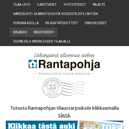
TILAA LEH­TI
ILMOI­TUK­SET
YHTEYS­TIE­DOT
PALAU­TE
NÄKÖIS­LEH­TI JA ARKIS­TO­LEH­TIÄ VUO­DES­TA 2013 LÄHTIEN
PORUK­KA KOOLLA
IIN KUN­TA­TIE­DOT­TEET
ERI­KOIS­LEH­DET
KIR­JAU­DU
REKIS­TE­RÖI­DY
DIGI­PAL­VE­LU PAPE­RI­LEH­DEN TILAAJALLE
Tutustu Rantapohjan tilaustarjouksiin klikkaamalla
tästä
.