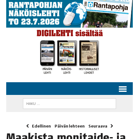
Edellinen
Päivän lehteen
Seuraava
Maa­kis­ta moni­tai­de- ja