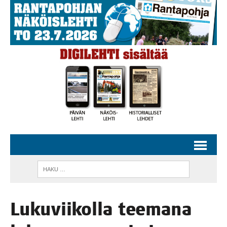
Luku­vii­kol­la tee­ma­na