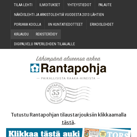
TILAA LEH­TI
ILMOI­TUK­SET
YHTEYS­TIE­DOT
PALAU­TE
NÄKÖIS­LEH­TI JA ARKIS­TO­LEH­TIÄ VUO­DES­TA 2013 LÄHTIEN
PORUK­KA KOOLLA
IIN KUN­TA­TIE­DOT­TEET
ERI­KOIS­LEH­DET
KIR­JAU­DU
REKIS­TE­RÖI­DY
DIGI­PAL­VE­LU PAPE­RI­LEH­DEN TILAAJALLE
Tutustu Rantapohjan tilaustarjouksiin klikkaamalla
tästä
.