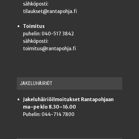
sähköposti:
tilaukset@rantapohja.fi
Toimitus
puhelin: 040-517 3842
sähköposti:
toimitus@rantapohja.fi
JAKE­LU­HÄI­RIÖT
Jakeluhäiriöilmoitukset Rantapohjaan
ma–pe klo 8.30–16.00
Puhelin: 044-714 7800