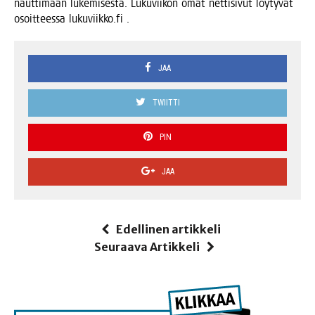
naut­ti­maan luke­mi­ses­ta. Luku­vii­kon omat net­ti­si­vut löy­ty­vät
osoit­tees­sa lukuviikko.fi .
JAA
TWIITTI
PIN
JAA
Edellinen artikkeli
Seuraava Artikkeli