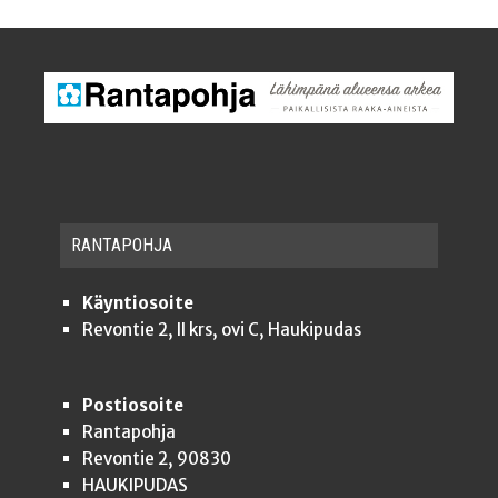
RAN­TA­POH­JA
Käyntiosoite
Revontie 2, II krs, ovi C, Haukipudas
Postiosoite
Rantapohja
Revontie 2, 90830
HAUKIPUDAS