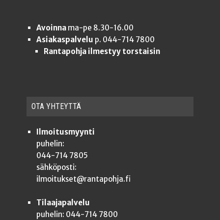
Avoinna
ma-pe 8.30-16.00
Asiakaspalvelu
p. 044-714 7800
Rantapohja ilmestyy torstaisin
OTA YHTEYT­TÄ
Ilmoitusmyynti
puhelin:
044-714 7805
sähköposti:
ilmoitukset@rantapohja.fi
Tilaajapalvelu
puhelin: 044-714 7800