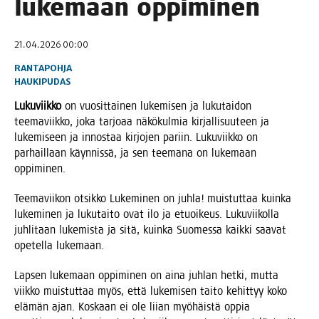
luke­maan oppiminen
21.04.2026 00:00
RANTAPOHJA
HAUKIPUDAS
Luku­viik­ko
on vuo­sit­tai­nen luke­mi­sen ja luku­tai­don
tee­ma­viik­ko, joka tar­jo­aa näkö­kul­mia kir­jal­li­suu­teen ja
luke­mi­seen ja innos­taa kir­jo­jen pariin. Luku­viik­ko on
par­hail­laan käyn­nis­sä, ja sen tee­ma­na on luke­maan
oppiminen.
Tee­ma­vii­kon otsik­ko Luke­mi­nen on juh­la! muis­tut­taa kuin­ka
luke­mi­nen ja luku­tai­to ovat ilo ja etuoi­keus. Luku­vii­kol­la
juh­li­taan luke­mis­ta ja sitä, kuin­ka Suo­mes­sa kaik­ki saa­vat
ope­tel­la lukemaan.
Lap­sen luke­maan oppi­mi­nen on aina juh­lan het­ki, mut­ta
viik­ko muis­tut­taa myös, että luke­mi­sen tai­to kehit­tyy koko
elä­män ajan. Kos­kaan ei ole lii­an myö­häis­tä oppia