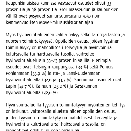
Kau­pun­ki­mai­sis­sa kun­nis­sa vas­taa­vat osuu­det oli­vat 33
pro­sent­tia ja 38 pro­sent­tia. Erot maa­seu­dun ja kau­pun­kien
välil­lä ovat pysy­neet saman­suun­tai­si­na koko noin
kym­men­vuo­ti­sen Move!-mittaushistorian ajan.
Myös hyvin­voin­tia­luei­den välil­lä näkyy sel­kei­tä ero­ja las­ten ja
nuor­ten toi­min­ta­ky­vys­sä. Oppi­lai­den osuus, joi­den fyy­si­nen
toi­min­ta­ky­ky on mah­dol­li­ses­ti ter­veyt­tä ja hyvin­voin­tia
kulut­ta­val­la tai hait­taa­val­la tasol­la, vaih­te­lee
hyvin­voin­tia­lueit­tain 33–43 pro­sen­tin välil­lä. Pie­nim­piä
osuu­det ovat Hel­sin­gin kau­pun­gis­sa (33 %) sekä Poh­jois-
Poh­jan­maan (33,9 %) ja Itä- ja Län­si-Uuden­maan
hyvin­voin­tia­lueil­la (32,6 ja 33,3 %). Suu­rim­mat osuu­det ovat
Lapin (42,7 %), Kai­nuun (43,2 %) ja Sata­kun­nan
hyvin­voin­tia­lueil­la (42,6 %).
Hyvin­voin­tia­lueil­la fyy­si­sen toi­min­ta­ky­vyn myön­tei­nen kehi­tys
on jat­ku­nut. Val­tao­sal­la alueis­ta nii­den oppi­lai­den osuus,
joi­den fyy­si­nen toi­min­ta­ky­ky on mah­dol­li­ses­ti ter­veyt­tä ja
hyvin­voin­tia kulut­ta­val­la tai hait­taa­val­la tasol­la, on
pie­nen­ty­nyt edel­lis­vuo­teen verrattuna.