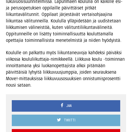
luku­vuo­si­suun­ni­tel­mis­sa. Lapun­mäen kou­lul­la on kai­kil­le esi-
ja perus­o­pe­tuk­sen oppi­lail­le päi­vit­täi­set pit­kät
lii­kun­ta­vä­li­tun­nit. Oppi­laat jär­jes­tä­vät ver­tai­soh­jaa­ji­na
lii­kun­taa väli­tun­neil­la. Kou­lul­la yllä­pi­de­tään ja uudis­te­taan
liik­ku­mi­sen väli­neis­töä, kuten väli­tun­ti­lii­kun­ta­vä­li­nei­tä.
Oppi­tun­neil­le on lisät­ty toi­min­nal­li­suut­ta kou­lut­ta­mal­la
opet­ta­jia toi­min­nal­li­sis­ta mene­tel­mis­tä ja nii­den hyödyistä.
Kou­lul­le on pal­kat­tu myös lii­kun­ta­neu­vo­ja kah­dek­si päi­väk­si
vii­kos­sa kou­lu­lii­kut­ta­ja-nimik­keel­lä. Liik­ku­va kou­lu ‑toi­min­nan
innoit­ta­ma­na yksi luo­kan­opet­ta­jis­ta alkoi pitä­mään
päi­vit­täi­siä lyhyi­tä liik­ku­vuus­jump­pia, joi­den seu­rauk­se­na
Move!-mittauksissa liik­ku­vuuso­suuk­sien onnis­tu­mis­pro­sent­ti
nousi sataan.
JAA
TWIITTI