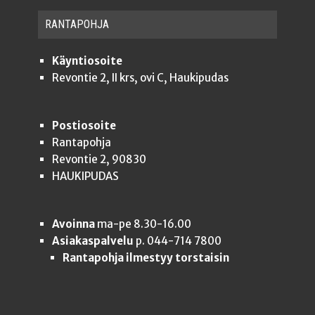
RAN­TA­POH­JA
Käyntiosoite
Revontie 2, II krs, ovi C, Haukipudas
Postiosoite
Rantapohja
Revontie 2, 90830
HAUKIPUDAS
Avoinna
ma-pe 8.30-16.00
Asiakaspalvelu
p. 044-714 7800
Rantapohja ilmestyy torstaisin