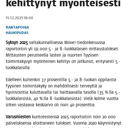
kehit­ty­nyt myönteisesti
15.12.2025 18:00
RANTAPOHJA
HAUKIPUDAS
Syk­syn 2025
val­ta­kun­nal­li­ses­sa Move!-tiedonkeruussa
rapor­toi­tiin yli 111 000 5.- ja 8.-luokkalaisen mit­taus­tu­lok­set.
Mit­taus­ten perus­teel­la las­ten ja nuor­ten fyy­si­sen
toi­min­ta­ky­vyn myön­tei­nen kehi­tys on jat­ku­nut, eri­tyi­ses­ti 5.-
luokkalaisilla.
Edel­leen kui­ten­kin 37 pro­sen­til­la 5.- ja 8.-luokan oppi­lais­ta
fyy­si­nen toi­min­ta­ky­ky on mah­dol­li­ses­ti ter­veyt­tä ja
hyvin­voin­tia kulut­ta­val­la tai hait­taa­val­la tasol­la (35 %:lla 5.-
luokkalaisista, 40 %:lla 8.-luokkalaisista). Vie­lä kol­me vuot­ta
sit­ten vas­taa­va kes­kiar­vo oli noin 40 prosenttia.
Varus­mies­ten
kun­to­tes­teis­sä 2025 rapor­toi­tiin noin 20 000
pal­ve­luk­sen­sa aloit­ta­neen tulok­set. Vuon­na 2020 käyn­nis­ty­nyt