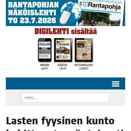
Las­ten fyy­si­nen kun­to