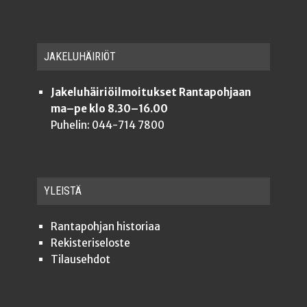
JAKE­LU­HÄI­RIÖT
Jakeluhäiriöilmoitukset Rantapohjaan
ma–pe klo 8.30–16.00
Puhelin: 044-714 7800
YLEISTÄ
Ran­ta­poh­jan historiaa
Rekis­te­ri­se­los­te
Tilauseh­dot