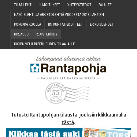
TILAA LEH­TI
ILMOI­TUK­SET
YHTEYS­TIE­DOT
PALAU­TE
NÄKÖIS­LEH­TI JA ARKIS­TO­LEH­TIÄ VUO­DES­TA 2013 LÄHTIEN
PORUK­KA KOOLLA
IIN KUN­TA­TIE­DOT­TEET
ERI­KOIS­LEH­DET
KIR­JAU­DU
REKIS­TE­RÖI­DY
DIGI­PAL­VE­LU PAPE­RI­LEH­DEN TILAAJALLE
Tutustu Rantapohjan tilaustarjouksiin klikkaamalla
tästä
.