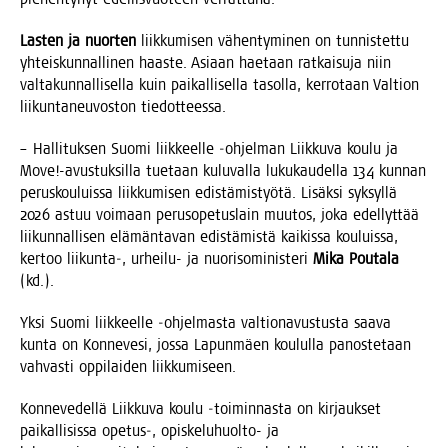
Las­ten ja nuor­ten
liik­ku­mi­sen vähen­ty­mi­nen on tun­nis­tet­tu
yhteis­kun­nal­li­nen haas­te. Asi­aan hae­taan rat­kai­su­ja niin
val­ta­kun­nal­li­sel­la kuin pai­kal­li­sel­la tasol­la, ker­ro­taan Val­tion
lii­kun­ta­neu­vos­ton tiedotteessa.
– Hal­li­tuk­sen Suo­mi liik­keel­le ‑ohjel­man Liik­ku­va kou­lu ja
Move!-avustuksilla tue­taan kulu­val­la luku­kau­del­la 134 kun­nan
perus­kou­luis­sa liik­ku­mi­sen edis­tä­mis­työ­tä. Lisäk­si syk­syl­lä
2026 astuu voi­maan perus­o­pe­tus­lain muu­tos, joka edel­lyt­tää
lii­kun­nal­li­sen elä­män­ta­van edis­tä­mis­tä kai­kis­sa kou­luis­sa,
ker­too liikunta‑, urhei­lu- ja nuo­ri­so­mi­nis­te­ri
Mika Pou­ta­la
(kd.).
Yksi Suo­mi liik­keel­le ‑ohjel­mas­ta val­tio­na­vus­tus­ta saa­va
kun­ta on Kon­ne­ve­si, jos­sa Lapun­mäen kou­lul­la panos­te­taan
vah­vas­ti oppi­lai­den liikkumiseen.
Kon­ne­ve­del­lä Liik­ku­va kou­lu ‑toi­min­nas­ta on kir­jauk­set
pai­kal­li­sis­sa opetus‑, opis­ke­lu­huol­to- ja