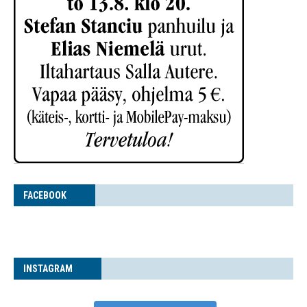
FACE­BOOK
INS­TA­GRAM