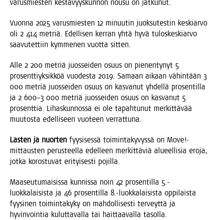
varus­mies­ten kes­tä­vyys­kun­non nousu on jatkunut.
Vuon­na 2025 varus­mies­ten 12 minuu­tin juok­su­tes­tin kes­kiar­vo
oli 2 414 met­riä. Edel­li­sen ker­ran yhtä hyvä tulos­kes­kiar­vo
saa­vu­tet­tiin kym­me­nen vuot­ta sitten.
Alle 2 200 met­riä juos­sei­den osuus on pie­nen­ty­nyt 5
pro­sent­tiyk­sik­köä vuo­des­ta 2019. Samaan aikaan vähin­tään 3
000 met­riä juos­sei­den osuus on kas­va­nut yhdel­lä pro­sen­til­la
ja 2 600–3 000 met­riä juos­sei­den osuus on kas­va­nut 5
pro­sent­tia. Lihas­kun­nos­sa ei ole tapah­tu­nut mer­kit­tä­vää
muu­tos­ta edel­li­seen vuo­teen verrattuna.
Las­ten ja nuor­ten
fyy­si­ses­sä toi­min­ta­ky­vys­sä on Move!-
mittausten perus­teel­la edel­leen mer­kit­tä­viä alu­eel­li­sia ero­ja,
jot­ka koros­tu­vat eri­tyi­ses­ti pojilla.
Maa­seu­tu­mai­sis­sa kun­nis­sa noin 42 pro­sen­til­la 5.-
luokkalaisista ja 46 pro­sen­til­la 8.-luokkalaisista oppi­lais­ta
fyy­si­nen toi­min­ta­ky­ky on mah­dol­li­ses­ti ter­veyt­tä ja
hyvin­voin­tia kulut­ta­val­la tai hait­taa­val­la tasol­la.