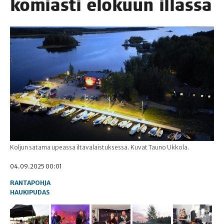
komias­ti elo­kuun illassa
Koljun satama upeassa iltavalaistuksessa. Kuvat Tauno Ukkola.
04.09.2025 00:01
RANTAPOHJA
HAUKIPUDAS