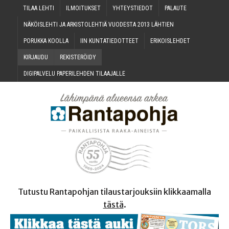
TILAA LEH­TI
ILMOI­TUK­SET
YHTEYS­TIE­DOT
PALAU­TE
NÄKÖIS­LEH­TI JA ARKIS­TO­LEH­TIÄ VUO­DES­TA 2013 LÄHTIEN
PORUK­KA KOOLLA
IIN KUN­TA­TIE­DOT­TEET
ERI­KOIS­LEH­DET
KIR­JAU­DU
REKIS­TE­RÖI­DY
DIGI­PAL­VE­LU PAPE­RI­LEH­DEN TILAAJALLE
Tutustu Rantapohjan tilaustarjouksiin klikkaamalla
tästä
.