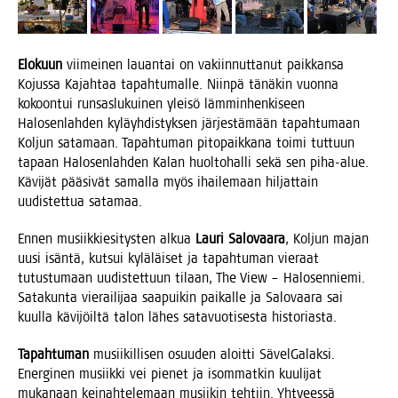
Elo­kuun
vii­mei­nen lau­an­tai on vakiin­nut­ta­nut paik­kan­sa
Kojus­sa Kajah­taa tapah­tu­mal­le. Niin­pä tänä­kin vuon­na
kokoon­tui run­sas­lu­kui­nen ylei­sö läm­min­hen­ki­seen
Halo­sen­lah­den kyläyh­dis­tyk­sen jär­jes­tä­mään tapah­tu­maan
Kol­jun sata­maan. Tapah­tu­man pito­paik­ka­na toi­mi tut­tuun
tapaan Halo­sen­lah­den Kalan huol­to­hal­li sekä sen piha-alue.
Kävi­jät pää­si­vät samal­la myös ihai­le­maan hil­jat­tain
uudis­tet­tua satamaa.
Ennen musiik­kie­si­tys­ten alkua
Lau­ri Salo­vaa­ra
, Kol­jun majan
uusi isän­tä, kut­sui kylä­läi­set ja tapah­tu­man vie­raat
tutus­tu­maan uudis­tet­tuun tilaan, The View – Halo­sen­nie­mi.
Sata­kun­ta vie­rai­li­jaa saa­pui­kin pai­kal­le ja Salo­vaa­ra sai
kuul­la kävi­jöil­tä talon lähes sata­vuo­ti­ses­ta historiasta.
Tapah­tu­man
musii­kil­li­sen osuu­den aloit­ti Sävel­Ga­lak­si.
Ener­gi­nen musiik­ki vei pie­net ja isom­mat­kin kuu­li­jat
muka­naan kei­nah­te­le­maan musii­kin teh­tiin. Yhtyees­sä