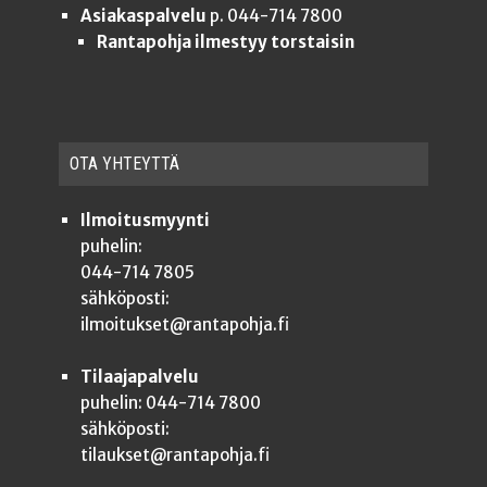
Asiakaspalvelu
p. 044-714 7800
Rantapohja ilmestyy torstaisin
OTA YHTEYT­TÄ
Ilmoitusmyynti
puhelin:
044-714 7805
sähköposti:
ilmoitukset@rantapohja.fi
Tilaajapalvelu
puhelin: 044-714 7800
sähköposti:
tilaukset@rantapohja.fi