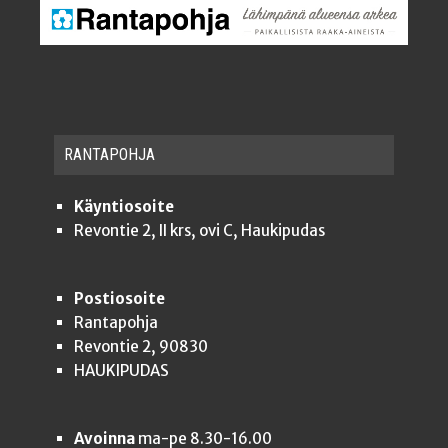
RAN­TA­POH­JA
Käyntiosoite
Revontie 2, II krs, ovi C, Haukipudas
Postiosoite
Rantapohja
Revontie 2, 90830
HAUKIPUDAS
Avoinna
ma-pe 8.30-16.00