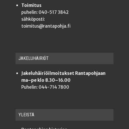
Toimitus
puhelin: 040-517 3842
sähköposti:
toimitus@rantapohja.fi
JAKE­LU­HÄI­RIÖT
Jakeluhäiriöilmoitukset Rantapohjaan
ma–pe klo 8.30–16.00
Puhelin: 044-714 7800
YLEISTÄ