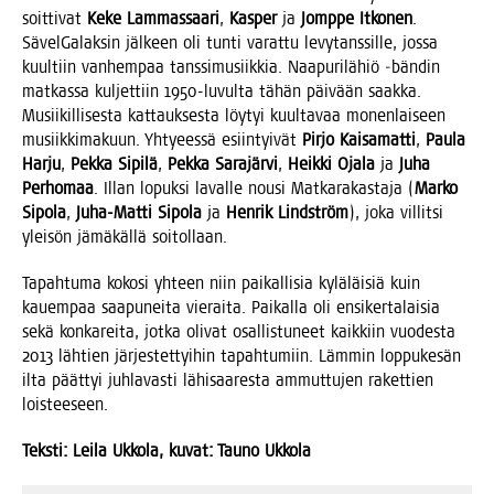
soit­ti­vat
Keke Lam­mas­saa­ri
,
Kas­per
ja
Jomp­pe Itko­nen
.
Sävel­Ga­lak­sin jäl­keen oli tun­ti varat­tu levy­tans­sil­le, jos­sa
kuul­tiin van­hem­paa tans­si­musiik­kia. Naa­pu­ri­lä­hiö ‑bän­din
mat­kas­sa kul­jet­tiin 1950-luvul­ta tähän päi­vään saak­ka.
Musii­kil­li­ses­ta kat­tauk­ses­ta löy­tyi kuul­ta­vaa monen­lai­seen
musiik­ki­ma­kuun. Yhtyees­sä esiin­tyi­vät
Pir­jo Kai­sa­mat­ti
,
Pau­la
Har­ju
,
Pek­ka Sipi­lä
,
Pek­ka Sara­jär­vi
,
Heik­ki Oja­la
ja
Juha
Per­ho­maa
. Illan lopuk­si laval­le nousi Mat­ka­ra­kas­ta­ja (
Mar­ko
Sipo­la
,
Juha-Mat­ti Sipo­la
ja
Hen­rik Lind­ström
), joka vil­lit­si
ylei­sön jämä­käl­lä soitollaan.
Tapah­tu­ma koko­si yhteen niin pai­kal­li­sia kylä­läi­siä kuin
kau­em­paa saa­pu­nei­ta vie­rai­ta. Pai­kal­la oli ensi­ker­ta­lai­sia
sekä kon­ka­rei­ta, jot­ka oli­vat osal­lis­tu­neet kaik­kiin vuo­des­ta
2013 läh­tien jär­jes­tet­tyi­hin tapah­tu­miin. Läm­min lop­pu­ke­sän
ilta päät­tyi juh­la­vas­ti lähi­saa­res­ta ammut­tu­jen raket­tien
loisteeseen.
Teks­ti: Lei­la Ukko­la, kuvat: Tau­no Ukkola