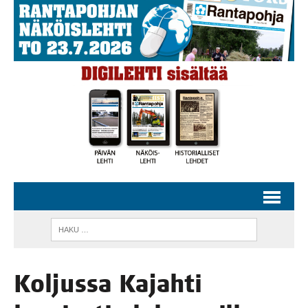
Kol­jus­sa Kajah­ti