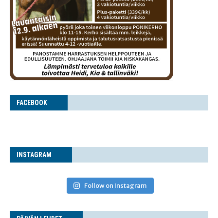
FACE­BOOK
INS­TA­GRAM
Follow on Instagram