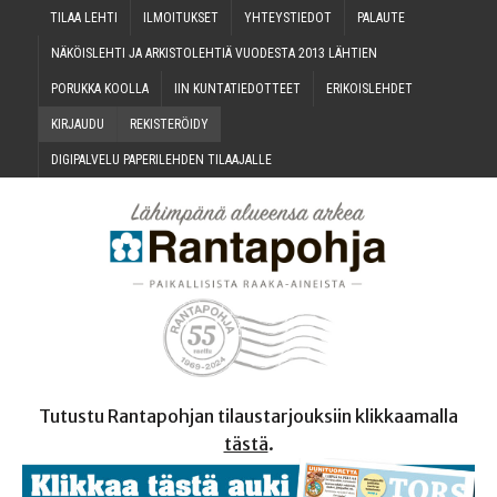
TILAA LEH­TI
ILMOI­TUK­SET
YHTEYS­TIE­DOT
PALAU­TE
NÄKÖIS­LEH­TI JA ARKIS­TO­LEH­TIÄ VUO­DES­TA 2013 LÄHTIEN
PORUK­KA KOOLLA
IIN KUN­TA­TIE­DOT­TEET
ERI­KOIS­LEH­DET
KIR­JAU­DU
REKIS­TE­RÖI­DY
DIGI­PAL­VE­LU PAPE­RI­LEH­DEN TILAAJALLE
Tutustu Rantapohjan tilaustarjouksiin klikkaamalla
tästä
.