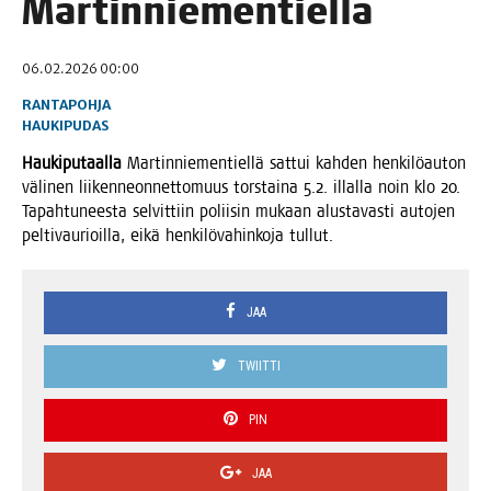
Martinniementiellä
06.02.2026 00:00
RANTAPOHJA
HAUKIPUDAS
Hau­ki­pu­taal­la
Mar­tin­nie­men­tiel­lä sat­tui kah­den hen­ki­lö­au­ton
väli­nen lii­ken­neon­net­to­muus tors­tai­na 5.2. illal­la noin klo 20.
Tapah­tu­nees­ta sel­vit­tiin polii­sin mukaan alus­ta­vas­ti auto­jen
pel­ti­vau­rioil­la, eikä hen­ki­lö­va­hin­ko­ja tullut.
JAA
TWIITTI
PIN
JAA