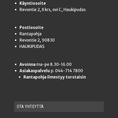
Käyntiosoite
Revontie 2, II krs, ovi C, Haukipudas
Postiosoite
Rantapohja
Revontie 2, 90830
HAUKIPUDAS
Avoinna
ma-pe 8.30-16.00
Asiakaspalvelu
p. 044-714 7800
Rantapohja ilmestyy torstaisin
OTA YHTEYT­TÄ