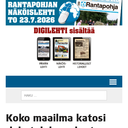
Koko maa­il­ma kato­si