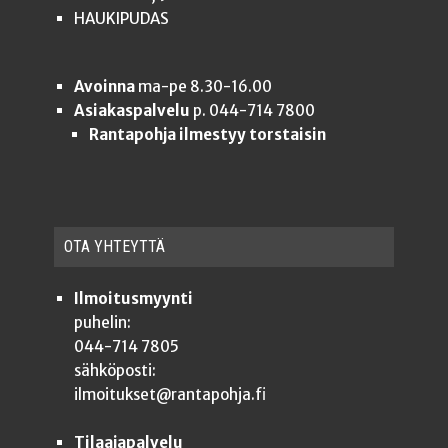
HAUKIPUDAS
Avoinna
ma-pe 8.30-16.00
Asiakaspalvelu
p. 044-714 7800
Rantapohja ilmestyy torstaisin
OTA YHTEYT­TÄ
Ilmoitusmyynti
puhelin:
044-714 7805
sähköposti:
ilmoitukset@rantapohja.fi
Tilaajapalvelu