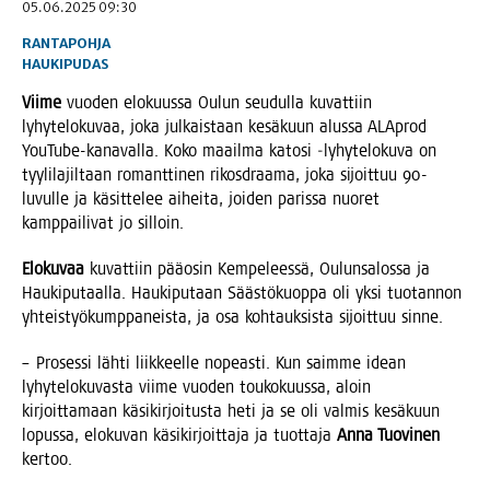
05.06.2025 09:30
RANTAPOHJA
HAUKIPUDAS
Vii­me
vuo­den elo­kuus­sa Oulun seu­dul­la kuvat­tiin
lyhy­te­lo­ku­vaa, joka jul­kais­taan kesä­kuun alus­sa ALA­prod
You­Tu­be-kana­val­la. Koko maa­il­ma kato­si ‑lyhy­te­lo­ku­va on
tyy­li­la­jil­taan romant­ti­nen rikos­draa­ma, joka sijoit­tuu 90-
luvul­le ja käsit­te­lee aihei­ta, joi­den paris­sa nuo­ret
kamp­pai­li­vat jo silloin.
Elo­ku­vaa
kuvat­tiin pää­osin Kem­pe­lees­sä, Oulun­sa­los­sa ja
Hau­ki­pu­taal­la. Hau­ki­pu­taan Sääs­tö­kuop­pa oli yksi tuo­tan­non
yhteis­työ­kump­pa­neis­ta, ja osa koh­tauk­sis­ta sijoit­tuu sinne.
– Pro­ses­si läh­ti liik­keel­le nopeas­ti. Kun saim­me idean
lyhy­te­lo­ku­vas­ta vii­me vuo­den tou­ko­kuus­sa, aloin
kir­joit­ta­maan käsi­kir­joi­tus­ta heti ja se oli val­mis kesä­kuun
lopus­sa, elo­ku­van käsi­kir­joit­ta­ja ja tuot­ta­ja
Anna Tuo­vi­nen
kertoo.