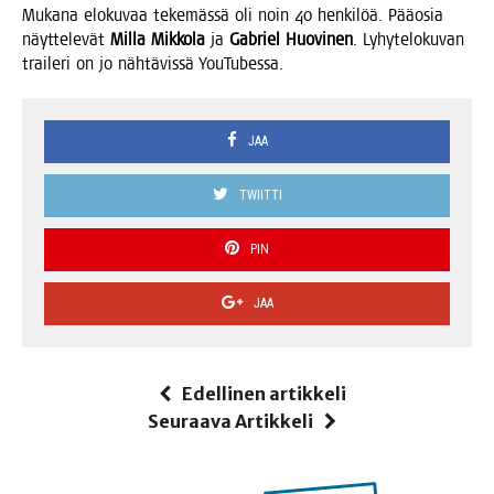
Muka­na elo­ku­vaa teke­mäs­sä oli noin 40 hen­ki­löä. Pää­osia
näyt­te­le­vät
Mil­la Mik­ko­la
ja
Gabriel Huo­vi­nen
. Lyhy­te­lo­ku­van
trai­le­ri on jo näh­tä­vis­sä YouTubessa.
JAA
TWIITTI
PIN
JAA
Edellinen artikkeli
Seuraava Artikkeli