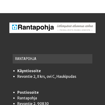
RAN­TA­POH­JA
Käyntiosoite
Revontie 2, II krs, ovi C, Haukipudas
Postiosoite
Rantapohja
Revontie 2, 90830