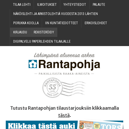
TILAA LEH­TI
ILMOI­TUK­SET
YHTEYS­TIE­DOT
PALAU­TE
NÄKÖIS­LEH­TI JA ARKIS­TO­LEH­TIÄ VUO­DES­TA 2013 LÄHTIEN
PORUK­KA KOOLLA
IIN KUN­TA­TIE­DOT­TEET
ERI­KOIS­LEH­DET
KIR­JAU­DU
REKIS­TE­RÖI­DY
DIGI­PAL­VE­LU PAPE­RI­LEH­DEN TILAAJALLE
Tutustu Rantapohjan tilaustarjouksiin klikkaamalla
tästä
.