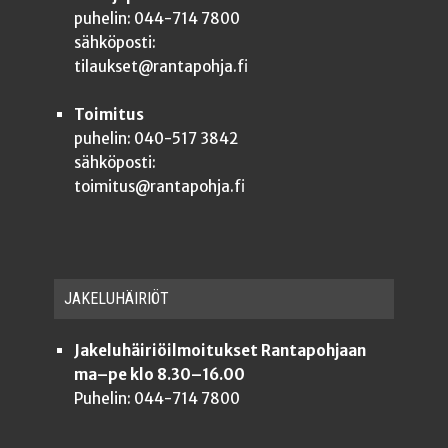
puhelin: 044-714 7800
sähköposti:
tilaukset@rantapohja.fi
Toimitus
puhelin: 040-517 3842
sähköposti:
toimitus@rantapohja.fi
JAKE­LU­HÄI­RIÖT
Jakeluhäiriöilmoitukset Rantapohjaan
ma–pe klo 8.30–16.00
Puhelin: 044-714 7800