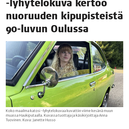
‑lyhy­te­lo­ku­va ker­too
nuo­ruu­den kipu­pis­teis­tä
90-luvun Oulussa
Koko maailma katosi -lyhytelokuvaa kuvattiin viime kesänä muun
muassa Haukiputaalla. Kuvassa tuottaja ja käsikirjoittaja Anna
Tuovinen. Kuva: Janette Husso