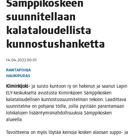
Sämp­pi­kos­keen
suun­ni­tel­laan
kala­ta­lou­del­lis­ta
kunnostushanketta
14.04.2022 00:01
RANTAPOHJA
HAUKIPUDAS
Kii­min­ki­jo­ki-
ja suis­to kun­toon ry on hake­nut ja saa­nut Lapin
ELY-kes­kuk­sel­ta avus­tus­ta Kii­min­ki­joen Sämp­pi­kos­ken
kala­ta­lou­del­li­sen kun­nos­tus­suun­ni­tel­man tekoon. Laa­dit­ta­va
suun­ni­tel­ma on poh­ja­na töil­le, joil­la pyri­tään paran­ta­maan
lohi­ka­lo­jen lisään­ty­mis­mah­dol­li­suuk­sia Sämp­pi­kos­ken
alueella.
Tavoit­tee­na on myös löy­tää kei­no­ja kos­ken alao­san sup­po- ja