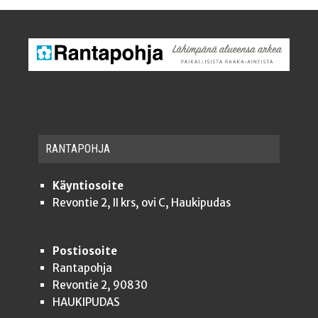
RAN­TA­POH­JA
Käyntiosoite
Revontie 2, II krs, ovi C, Haukipudas
Postiosoite
Rantapohja
Revontie 2, 90830
HAUKIPUDAS