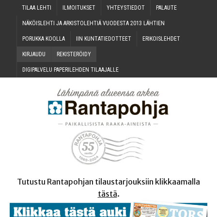
TILAA LEH­TI
ILMOI­TUK­SET
YHTEYS­TIE­DOT
PALAU­TE
NÄKÖIS­LEH­TI JA ARKIS­TO­LEH­TIÄ VUO­DES­TA 2013 LÄHTIEN
PORUK­KA KOOLLA
IIN KUN­TA­TIE­DOT­TEET
ERI­KOIS­LEH­DET
KIR­JAU­DU
REKIS­TE­RÖI­DY
DIGI­PAL­VE­LU PAPE­RI­LEH­DEN TILAAJALLE
Tutustu Rantapohjan tilaustarjouksiin klikkaamalla
tästä
.