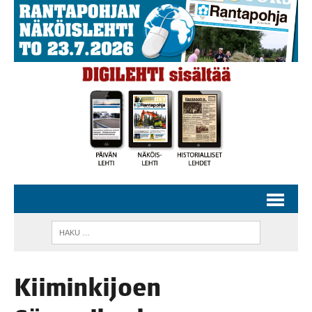
Kii­min­ki­joen