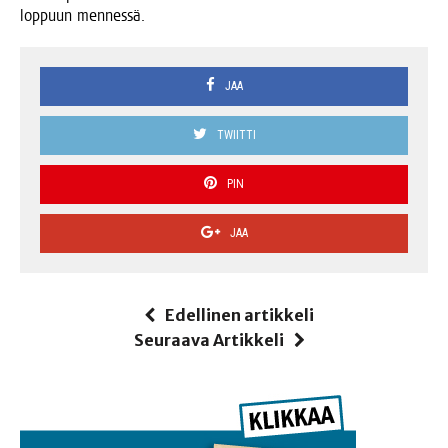
lop­puun mennessä.
JAA
TWIITTI
PIN
JAA
Edellinen artikkeli
Seuraava Artikkeli