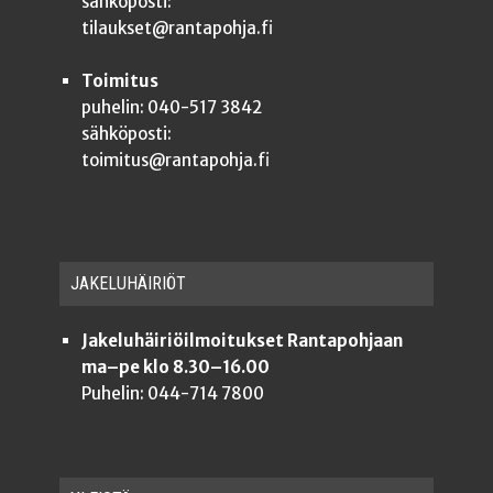
sähköposti:
tilaukset@rantapohja.fi
Toimitus
puhelin: 040-517 3842
sähköposti:
toimitus@rantapohja.fi
JAKE­LU­HÄI­RIÖT
Jakeluhäiriöilmoitukset Rantapohjaan
ma–pe klo 8.30–16.00
Puhelin: 044-714 7800