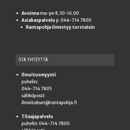
Avoinna
ma-pe 8.30-16.00
Asiakaspalvelu
p. 044-714 7800
Rantapohja ilmestyy torstaisin
OTA YHTEYT­TÄ
Ilmoitusmyynti
puhelin:
044-714 7805
sähköposti:
ilmoitukset@rantapohja.fi
Tilaajapalvelu
puhelin: 044-714 7800