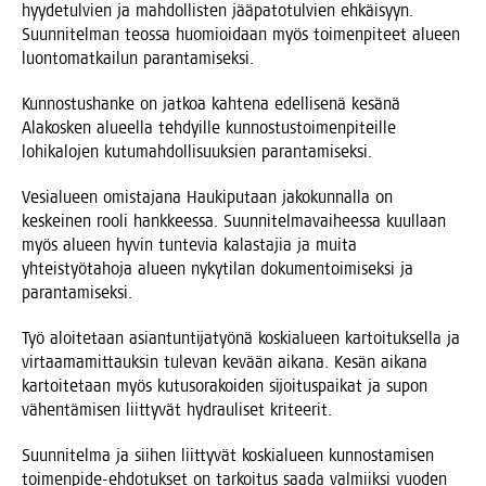
hyy­de­tul­vien ja mah­dol­lis­ten jää­pa­to­tul­vien ehkäi­syyn.
Suun­ni­tel­man teos­sa huo­mioi­daan myös toi­men­pi­teet alu­een
luon­to­mat­kai­lun parantamiseksi.
Kun­nos­tus­han­ke on jat­koa kah­te­na edel­li­se­nä kesä­nä
Ala­kos­ken alu­eel­la teh­dyil­le kun­nos­tus­toi­men­pi­teil­le
lohi­ka­lo­jen kutu­mah­dol­li­suuk­sien parantamiseksi.
Vesia­lu­een omis­ta­ja­na Hau­ki­pu­taan jako­kun­nal­la on
kes­kei­nen roo­li hank­kees­sa. Suun­ni­tel­ma­vai­hees­sa kuul­laan
myös alu­een hyvin tun­te­via kalas­ta­jia ja mui­ta
yhteis­työ­ta­ho­ja alu­een nyky­ti­lan doku­men­toi­mi­sek­si ja
parantamiseksi.
Työ aloi­te­taan asian­tun­ti­ja­työ­nä kos­kia­lu­een kar­toi­tuk­sel­la ja
vir­taa­ma­mit­tauk­sin tule­van kevään aika­na. Kesän aika­na
kar­toi­te­taan myös kutuso­ra­koi­den sijoi­tus­pai­kat ja supon
vähen­tä­mi­sen liit­ty­vät hydrau­li­set kriteerit.
Suun­ni­tel­ma ja sii­hen liit­ty­vät kos­kia­lu­een kun­nos­ta­mi­sen
toi­men­pi­de-ehdo­tuk­set on tar­koi­tus saa­da val­miik­si vuo­den