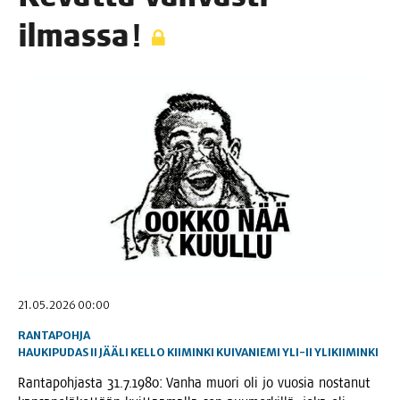
ilmassa!
21.05.2026 00:00
RANTAPOHJA
HAUKIPUDAS
II
JÄÄLI
KELLO
KIIMINKI
KUIVANIEMI
YLI-II
YLIKIIMINKI
Ran­ta­poh­jas­ta 31.7.1980: Van­ha muo­ri oli jo vuo­sia nos­ta­nut