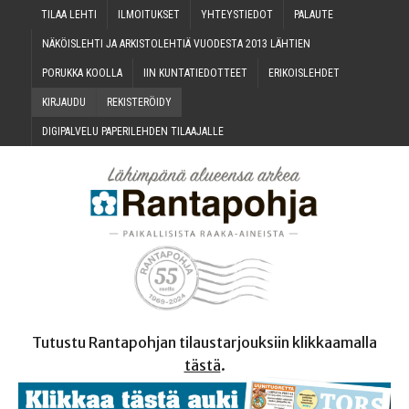
TILAA LEH­TI
ILMOI­TUK­SET
YHTEYS­TIE­DOT
PALAU­TE
NÄKÖIS­LEH­TI JA ARKIS­TO­LEH­TIÄ VUO­DES­TA 2013 LÄHTIEN
PORUK­KA KOOLLA
IIN KUN­TA­TIE­DOT­TEET
ERI­KOIS­LEH­DET
KIR­JAU­DU
REKIS­TE­RÖI­DY
DIGI­PAL­VE­LU PAPE­RI­LEH­DEN TILAAJALLE
Tutustu Rantapohjan tilaustarjouksiin klikkaamalla
tästä
.