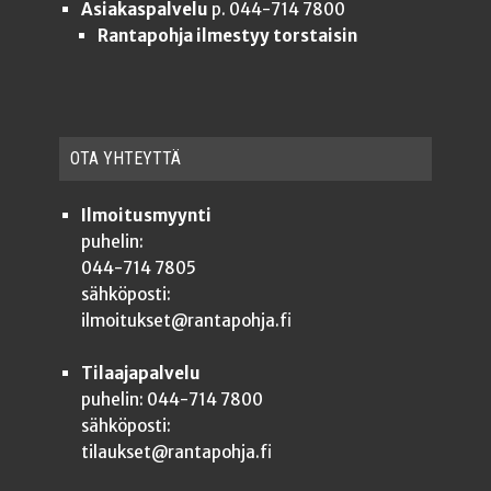
Asiakaspalvelu
p. 044-714 7800
Rantapohja ilmestyy torstaisin
OTA YHTEYT­TÄ
Ilmoitusmyynti
puhelin:
044-714 7805
sähköposti:
ilmoitukset@rantapohja.fi
Tilaajapalvelu
puhelin: 044-714 7800
sähköposti:
tilaukset@rantapohja.fi