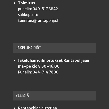
Toimitus
puhelin: 040-517 3842
sähköposti:
toimitus@rantapohja.fi
JAKE­LU­HÄI­RIÖT
Jakeluhäiriöilmoitukset Rantapohjaan
ma–pe klo 8.30–16.00
Puhelin: 044-714 7800
YLEISTÄ
Ran­ta­poh­jan historiaa