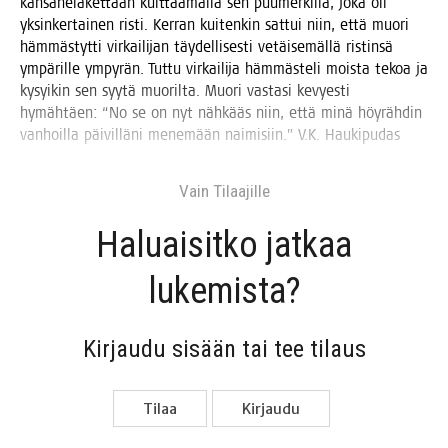
kan­sa­ne­lä­ket­tään kuit­taa­mal­la sen puu­mer­kil­lä, joka oli
yksin­ker­tai­nen ris­ti. Ker­ran kui­ten­kin sat­tui niin, että muo­ri
häm­mäs­tyt­ti vir­kai­li­jan täy­del­li­ses­ti vetäi­se­mäl­lä ris­tin­sä
ympä­ril­le ympy­rän. Tut­tu vir­kai­li­ja häm­mäs­te­li mois­ta tekoa ja
kysyi­kin sen syy­tä muo­ril­ta. Muo­ri vas­ta­si kevyes­ti
hymäh­täen: “No se on nyt näh­kääs niin, että minä höy­räh­din
van­hoil­la päi­vil­lä­ni mene­mään nai­mi­siin.” V.K. Haukipudas
Vain Tilaa­jil­le
Haluai­sit­ko jat­kaa
lukemista?
Kir­jau­du sisään tai tee tilaus
Tilaa
Kir­jau­du