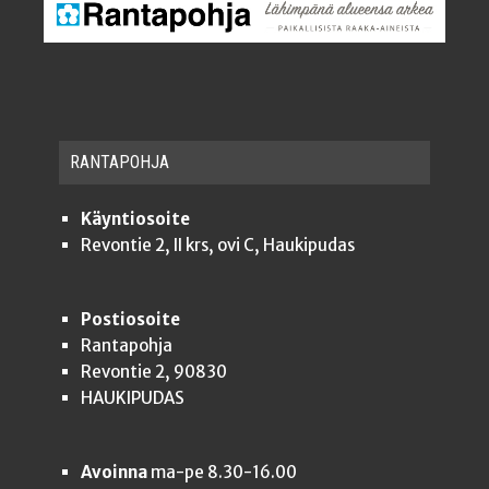
RAN­TA­POH­JA
Käyntiosoite
Revontie 2, II krs, ovi C, Haukipudas
Postiosoite
Rantapohja
Revontie 2, 90830
HAUKIPUDAS
Avoinna
ma-pe 8.30-16.00