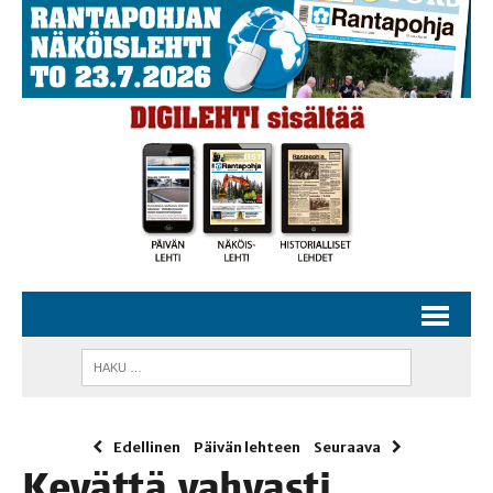
Edellinen
Päivän lehteen
Seuraava
Kevät­tä vah­vas­ti