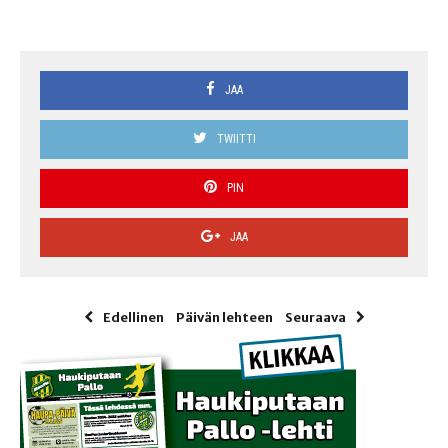
JAA
TWIITTI
PIN
JAA
Edellinen
Päivän lehteen
Seuraava