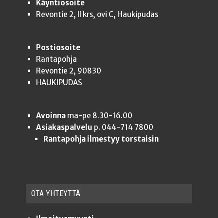
Käyntiosoite
Revontie 2, II krs, ovi C, Haukipudas
Postiosoite
Rantapohja
Revontie 2, 90830
HAUKIPUDAS
Avoinna
ma-pe 8.30-16.00
Asiakaspalvelu
p. 044-714 7800
Rantapohja ilmestyy torstaisin
OTA YHTEYT­TÄ