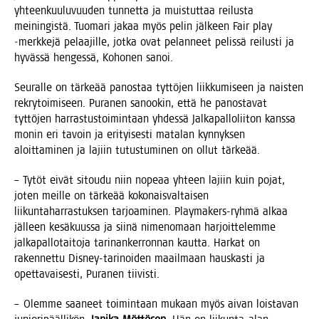
yhteen­kuu­lu­vuu­den tun­net­ta ja muis­tut­taa rei­lus­ta
mei­nin­gis­tä. Tuo­ma­ri jakaa myös pelin jäl­keen Fair play
‑merk­ke­jä pelaa­jil­le, jot­ka ovat pelan­neet pelis­sä rei­lus­ti ja
hyväs­sä hen­ges­sä, Koho­nen sanoi.
Seu­ral­le on tär­ke­ää panos­taa tyt­tö­jen liik­ku­mi­seen ja nais­ten
rek­ry­toi­mi­seen. Pura­nen sanoo­kin, että he panos­ta­vat
tyt­tö­jen har­ras­tus­toi­min­taan yhdes­sä Jal­ka­pal­lo­lii­ton kans­sa
monin eri tavoin ja eri­tyi­ses­ti mata­lan kyn­nyk­sen
aloit­ta­mi­nen ja lajiin tutus­tu­mi­nen on ollut tärkeää.
– Tytöt eivät sitou­du niin nope­aa yhteen lajiin kuin pojat,
joten meil­le on tär­ke­ää koko­nais­val­tai­sen
lii­kun­ta­har­ras­tuk­sen tar­joa­mi­nen. Play­ma­kers-ryh­mä alkaa
jäl­leen kesä­kuus­sa ja sii­nä nime­no­maan har­joit­te­lem­me
jal­ka­pal­lo­tai­to­ja tari­nan­ker­ron­nan kaut­ta. Har­kat on
raken­net­tu Dis­ney-tari­noi­den maa­il­maan haus­kas­ti ja
opet­ta­vai­ses­ti, Pura­nen tiivisti.
– Olem­me saa­neet toi­min­taan mukaan myös aivan lois­ta­van