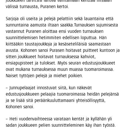
jouk­ku­een tar­vit­si­si läh­teä vaih­ta­maan kent­tää mis­sään
välis­sä tur­naus­ta, Pura­nen kertoi.
Sar­jo­ja oli usei­ta ja pele­jä pelat­tiin sekä lau­an­tai­na että
sun­nun­tai­na aamus­ta iltaan saakka.Turnauksen suju­mi­ses­ta
vas­tan­nut Pura­nen aloit­taa ensi vuo­den tur­nauk­sen
suun­nit­te­le­mi­sen hetim­mi­ten edel­li­sen loput­tua. Hän
kiit­tää­kin taus­ta­jouk­ko­ja ja kesä­se­te­li­läi­siä saa­mas­taan
avus­ta. Koho­nen sanoi Pura­sen hoi­ta­vat puit­teet kun­toon ja
sit­ten jouk­ku­eet hoi­ta­vat tur­nauk­ses­sa kah­viot,
ensia­pu­pis­teet ja tulok­set. Myös seu­ran edus­tus­jouk­ku­eet
ovat muka­na tur­nauk­ses­sa muun muas­sa tuo­ma­roi­mas­sa.
Nai­set tyt­tö­jen pele­jä ja mie­het poikien.
– Jun­nu­pe­laa­jat innos­tu­vat sii­tä, kun näke­vät
edus­tus­jouk­ku­een pelaa­jia tuo­ma­roi­mas­sa hei­dän pele­jän­sä
ja se lisää sitä perään­kuu­lut­ta­maa­ni yhtei­söl­li­syyt­tä,
Koho­nen sanoi.
– Heti vuo­den­vaih­tees­sa vara­taan ken­tät ja kyl­lä­hän yli
sadan jouk­ku­een pelien suun­nit­te­le­mi­nen käy ihan työs­tä.