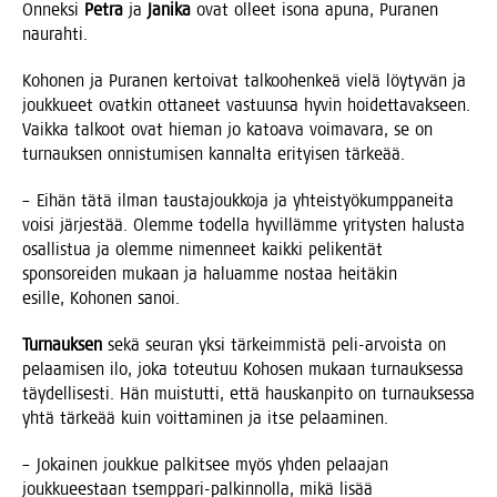
Onnek­si
Pet­ra
ja
Jani­ka
ovat olleet iso­na apu­na, Pura­nen
naurahti.
Koho­nen ja Pura­nen ker­toi­vat tal­koo­hen­keä vie­lä löy­ty­vän ja
jouk­ku­eet ovat­kin otta­neet vas­tuun­sa hyvin hoi­det­ta­vak­seen.
Vaik­ka tal­koot ovat hie­man jo katoa­va voi­ma­va­ra, se on
tur­nauk­sen onnis­tu­mi­sen kan­nal­ta eri­tyi­sen tärkeää.
– Eihän tätä ilman taus­ta­jouk­ko­ja ja yhteis­työ­kump­pa­nei­ta
voi­si jär­jes­tää. Olem­me todel­la hyvil­läm­me yri­tys­ten halus­ta
osal­lis­tua ja olem­me nimen­neet kaik­ki peli­ken­tät
spon­so­rei­den mukaan ja haluam­me nos­taa hei­tä­kin
esil­le, Koho­nen sanoi.
Tur­nauk­sen
sekä seu­ran yksi tär­keim­mis­tä peli-arvois­ta on
pelaa­mi­sen ilo, joka toteu­tuu Koho­sen mukaan tur­nauk­ses­sa
täy­del­li­ses­ti. Hän muis­tut­ti, että haus­kan­pi­to on tur­nauk­ses­sa
yhtä tär­ke­ää kuin voit­ta­mi­nen ja itse pelaaminen.
– Jokai­nen jouk­kue pal­kit­see myös yhden pelaa­jan
jouk­ku­ees­taan tsemp­pa­ri-pal­kin­nol­la, mikä lisää