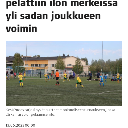
pelat­tiin ilon mer­keis­sä
yli sadan jouk­ku­een
voimin
KesäPudas tarjosi hyvät puitteet monipuoliseen turnaukseen, jossa
tärkein arvo oli pelaamisen ilo.
13.06.2023 00:00