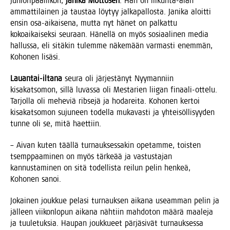
junio­ri­pääl­li­kön,
Jani­ka Möt­tö­sen
. Hän on lii­kun­ta-alan
ammat­ti­lai­nen ja taus­taa löy­tyy jal­ka­pal­los­ta. Jani­ka aloit­ti
ensin osa-aikai­se­na, mut­ta nyt hänet on pal­kat­tu
kokoai­kai­sek­si seu­raan. Hänel­lä on myös sosi­aa­li­nen media
hal­lus­sa, eli sitä­kin tulem­me näke­mään var­mas­ti enem­män,
Koho­nen lisäsi.
Lau­an­tai-ilta­na
seu­ra oli jär­jes­tä­nyt Nyy­man­niin
kisa­kat­so­mon, sil­lä luvas­sa oli Mes­ta­rien lii­gan finaa­li-otte­lu.
Tar­jol­la oli mehe­viä rib­se­jä ja hoda­rei­ta. Koho­nen ker­toi
kisa­kat­so­mon suju­neen todel­la muka­vas­ti ja yhtei­söl­li­syy­den
tun­ne oli se, mitä haettiin.
– Aivan kuten tääl­lä tur­nauk­ses­sa­kin ope­tam­me, tois­ten
tsemp­paa­mi­nen on myös tär­ke­ää ja vas­tus­ta­jan
kan­nus­ta­mi­nen on sitä todel­lis­ta rei­lun pelin hen­keä,
Koho­nen sanoi.
Jokai­nen jouk­kue pela­si tur­nauk­sen aika­na useam­man pelin ja
jäl­leen vii­kon­lo­pun aika­na näh­tiin mah­do­ton mää­rä maa­le­ja
ja tuu­le­tuk­sia. Hau­pan jouk­ku­eet pär­jä­si­vät tur­nauk­ses­sa