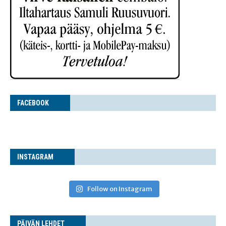
FACE­BOOK
INS­TA­GRAM
Follow on Instagram
PÄI­VÄN LEHDET