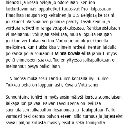
hie­nos­ti ja kesän pele­jä jo odo­tel­laan. Ken­tien
kut­kut­ta­vim­mat lop­pu­het­ket tar­jo­si­vat P10 ‑kil­pa­sar­jan
finaa­lis­sa Hau­pan P13 kel­tai­nen ja OLS Belgia14 kel­ta­si­ni
jouk­ku­eet. Var­si­nai­nen peliai­ka päät­tyi tasa­lu­ke­miin ja
voit­ta­ja rat­kot­tiin ran­gais­tus­pot­ku­ki­sas­sa. Rank­ka­reis­ta­kaan
ei mei­nan­nut voit­ta­jaa sel­vit­tää, mut­ta lopul­ta Hau­pan
jouk­kue vei tiu­kan voi­ton. Voi­ton­rie­mu oli jouk­ku­eel­la
mel­koi­nen, kun tiuk­ka kisa vii­mein rat­ke­si. Ken­tän lai­dal­la
poi­kan­sa peliä seu­ran­nut
Min­na Kova­la-Vii­ta
jän­nit­ti myös
peliä vii­mei­seen saak­ka. Tuu­len yltyes­sä jal­ka­pal­lo­kaan ei
mei­nan­nut pysyä paikoillaan.
– Nimen­sä mukai­ses­ti Län­si­tuu­len ken­täl­lä nyt tuu­lee.
Tiuk­kaa peliä on lop­puun asti, Kova­la-Vii­ta sanoi.
Sun­nun­tai­na juh­lit­tiin myös ensim­mäis­tä ker­taa suo­ma­lai­sen
jal­ka­pal­lon päi­vää. Päi­vän tavoit­tee­na on levit­tää
suo­ma­lai­sen jal­ka­pal­lon ilo­sa­no­maa ja Hau­ki­pu­taan Pal­lo
var­mas­ti teki osan­sa päi­vän eteen, sil­lä tur­naus ja jär­jes­te­lyt
sai­vat pal­jon kii­tos­ta myös ylei­söl­tä sekä toimijoilta.