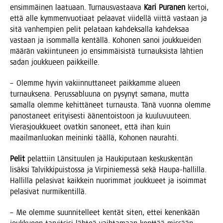
ensim­mäi­nen laa­tu­aan. Tur­naus­vas­taa­va
Kari Pura­nen
ker­toi,
että alle kym­men­vuo­ti­aat pelaa­vat vii­del­lä viit­tä vas­taan ja
sitä van­hem­pien pelit pela­taan kah­dek­sal­la kah­dek­saa
vas­taan ja isom­mal­la ken­täl­lä. Koho­nen sanoi jouk­kuei­den
mää­rän vakiin­tu­neen jo ensim­mäi­sis­tä tur­nauk­sis­ta läh­tien
sadan jouk­ku­een paikkeille.
– Olem­me hyvin vakiin­nut­ta­neet paik­kam­me alu­een
tur­nauk­se­na. Perus­sabluu­na on pysy­nyt sama­na, mut­ta
samal­la olem­me kehit­tä­neet tur­naus­ta. Tänä vuon­na olem­me
panos­ta­neet eri­tyi­ses­ti äänen­tois­toon ja kuu­lu­vuu­teen.
Vie­ras­jouk­ku­eet ovat­kin sano­neet, että ihan kuin
maa­il­man­luo­kan mei­nin­ki tääl­lä, Koho­nen naurahti.
Pelit
pelat­tiin Län­si­tuu­len ja Hau­ki­pu­taan kes­kus­ken­tän
lisäk­si Tal­vik­ki­puis­tos­sa ja Vir­pi­nie­mes­sä sekä Hau­pa-hal­lil­la.
Hal­lil­la pela­si­vat kaik­kein nuo­rim­mat jouk­ku­eet ja isoim­mat
pela­si­vat nurmikentillä.
– Me olem­me suun­ni­tel­leet ken­tät siten, ettei kenen­kään