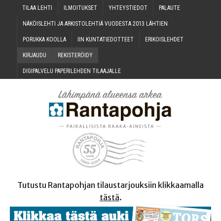
TILAA LEH­TI
ILMOI­TUK­SET
YHTEYS­TIE­DOT
PALAU­TE
NÄKÖIS­LEH­TI JA ARKIS­TO­LEH­TIÄ VUO­DES­TA 2013 LÄHTIEN
PORUK­KA KOOLLA
IIN KUN­TA­TIE­DOT­TEET
ERI­KOIS­LEH­DET
KIR­JAU­DU
REKIS­TE­RÖI­DY
DIGI­PAL­VE­LU PAPE­RI­LEH­DEN TILAAJALLE
Tutustu Rantapohjan tilaustarjouksiin klikkaamalla
tästä
.