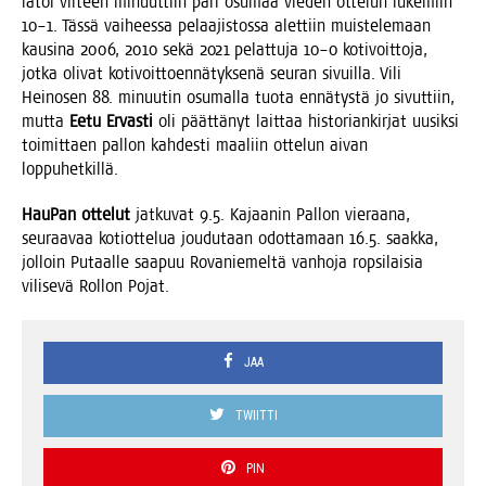
latoi vii­teen minuut­tiin pari osu­maa vie­den otte­lun luke­miin
10–1. Täs­sä vai­hees­sa pelaa­jis­tos­sa alet­tiin muis­te­le­maan
kausi­na 2006, 2010 sekä 2021 pelat­tu­ja 10–0 koti­voit­to­ja,
jot­ka oli­vat koti­voit­toen­nä­tyk­se­nä seu­ran sivuil­la. Vili
Hei­no­sen 88. minuu­tin osu­mal­la tuo­ta ennä­tys­tä jo sivut­tiin,
mut­ta
Eetu Ervas­ti
oli päät­tä­nyt lait­taa his­to­rian­kir­jat uusik­si
toi­mit­taen pal­lon kah­des­ti maa­liin otte­lun aivan
loppuhetkillä.
Hau­Pan otte­lut
jat­ku­vat 9.5. Kajaa­nin Pal­lon vie­raa­na,
seu­raa­vaa kotiot­te­lua jou­du­taan odot­ta­maan 16.5. saak­ka,
jol­loin Putaal­le saa­puu Rova­nie­mel­tä van­ho­ja rop­si­lai­sia
vili­se­vä Rol­lon Pojat.
JAA
TWIITTI
PIN