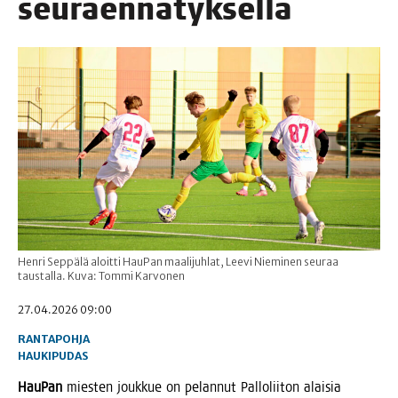
seuraennätyksellä
Henri Seppälä aloitti HauPan maalijuhlat, Leevi Nieminen seuraa
taustalla. Kuva: Tommi Karvonen
27.04.2026 09:00
RANTAPOHJA
HAUKIPUDAS
Hau­Pan
mies­ten jouk­kue on pelan­nut Pal­lo­lii­ton alai­sia