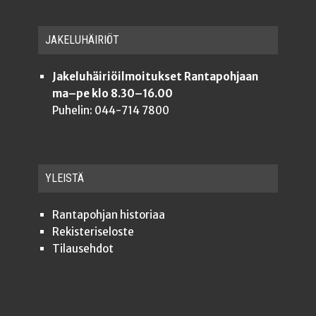
JAKE­LU­HÄI­RIÖT
Jakeluhäiriöilmoitukset Rantapohjaan
ma–pe klo 8.30–16.00
Puhelin: 044-714 7800
YLEISTÄ
Ran­ta­poh­jan historiaa
Rekis­te­ri­se­los­te
Tilauseh­dot