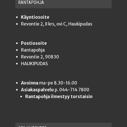
RAN­TA­POH­JA
Käyntiosoite
Revontie 2, II krs, ovi C, Haukipudas
Postiosoite
Rantapohja
Revontie 2, 90830
HAUKIPUDAS
Avoinna
ma-pe 8.30-16.00
Asiakaspalvelu
p. 044-714 7800
Rantapohja ilmestyy torstaisin