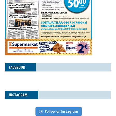
FACE­BOOK
INS­TA­GRAM
Follow on Instagram