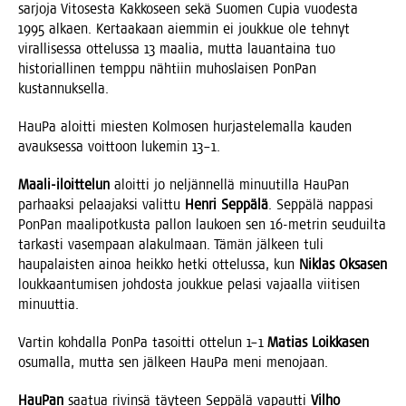
sar­jo­ja Vito­ses­ta Kak­ko­seen sekä Suo­men Cupia vuo­des­ta
1995 alkaen. Ker­taa­kaan aiem­min ei jouk­kue ole teh­nyt
viral­li­ses­sa otte­lus­sa 13 maa­lia, mut­ta lau­an­tai­na tuo
his­to­rial­li­nen temp­pu näh­tiin muhos­lai­sen Pon­Pan
kustannuksella.
Hau­Pa aloit­ti mies­ten Kol­mo­sen hur­jas­te­le­mal­la kau­den
avauk­ses­sa voit­toon luke­min 13–1.
Maa­li-iloit­te­lun
aloit­ti jo nel­jän­nel­lä minuu­til­la Hau­Pan
par­haak­si pelaa­jak­si valit­tu
Hen­ri Sep­pä­lä
. Sep­pä­lä nap­pa­si
Pon­Pan maa­li­pot­kus­ta pal­lon lau­koen sen 16-met­rin seu­duil­ta
tar­kas­ti vasem­paan ala­kul­maan. Tämän jäl­keen tuli
hau­pa­lais­ten ainoa heik­ko het­ki otte­lus­sa, kun
Niklas Oks­a­sen
louk­kaan­tu­mi­sen joh­dos­ta jouk­kue pela­si vajaal­la vii­ti­sen
minuuttia.
Var­tin koh­dal­la Pon­Pa tasoit­ti otte­lun 1–1
Matias Loik­ka­sen
osu­mal­la, mut­ta sen jäl­keen Hau­Pa meni menojaan.
Hau­Pan
saa­tua rivin­sä täy­teen Sep­pä­lä vapaut­ti
Vil­ho