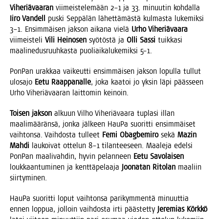
Vihe­riä­vaa­ran
vii­meis­te­le­mään 2–1 ja 33. minuu­tin koh­dal­la
Iiro Van­dell
pus­ki Sep­pä­län lähet­tä­mäs­tä kul­mas­ta luke­mik­si
3–1. Ensim­mäi­sen jak­son aika­na vie­lä
Urho Vihe­riä­vaa­ra
vii­meis­te­li
Vili Hei­no­sen
syö­tös­tä ja
Olli Sas­si
tuik­ka­si
maa­lin­edus­ruuh­kas­ta puo­liai­ka­lu­ke­mik­si 5–1.
Pon­Pan urak­kaa vai­keut­ti ensim­mäi­sen jak­son lopul­la tul­lut
ulos­ajo
Eetu Raap­pa­nal­le
, joka kaa­toi jo yksin läpi pääs­seen
Urho Vihe­riä­vaa­ran lait­to­min keinoin.
Toi­sen jak­son
alkuun Vil­ho Vihe­riä­vaa­ra tupla­si illan
maa­li­mää­rän­sä, jon­ka jäl­keen Hau­Pa suo­rit­ti ensim­mäi­set
vaih­ton­sa. Vaih­dos­ta tul­leet
Femi Obag­be­mi­ro
sekä
Mazin
Mah­di
lau­koi­vat otte­lun 8–1 tilan­tee­seen. Maa­le­ja edel­si
Pon­Pan maa­li­vah­din, hyvin pelan­neen
Eetu Savo­lai­sen
louk­kaan­tu­mi­nen ja kent­tä­pe­laa­ja
Joo­na­tan Rito­lan
maa­liin
siirtyminen.
Hau­Pa suo­rit­ti loput vaih­ton­sa pari­kym­men­tä minuut­tia
ennen lop­pua, jol­loin vaih­dos­ta irti pääs­tet­ty
Jere­mias Körk­kö