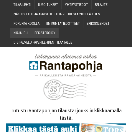
TILAA LEH­TI
ILMOI­TUK­SET
YHTEYS­TIE­DOT
PALAU­TE
NÄKÖIS­LEH­TI JA ARKIS­TO­LEH­TIÄ VUO­DES­TA 2013 LÄHTIEN
PORUK­KA KOOLLA
IIN KUN­TA­TIE­DOT­TEET
ERI­KOIS­LEH­DET
KIR­JAU­DU
REKIS­TE­RÖI­DY
DIGI­PAL­VE­LU PAPE­RI­LEH­DEN TILAAJALLE
Tutustu Rantapohjan tilaustarjouksiin klikkaamalla
tästä
.