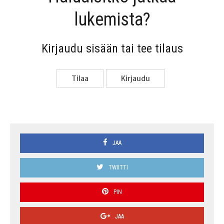
lukemista?
Kir­jau­du sisään tai tee tilaus
Tilaa
Kir­jau­du
JAA
TWIITTI
PIN
JAA