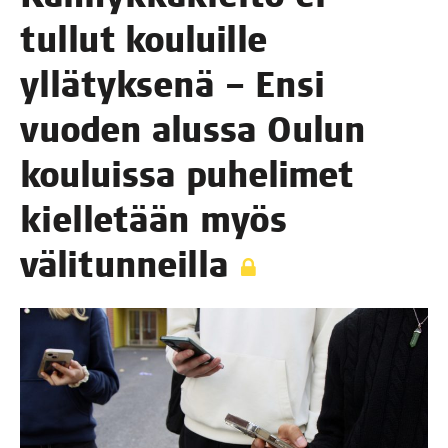
tul­lut kou­luil­le
yllä­tyk­se­nä – Ensi
vuo­den alus­sa Oulun
kou­luis­sa puhe­li­met
kiel­le­tään myös
välitunneilla