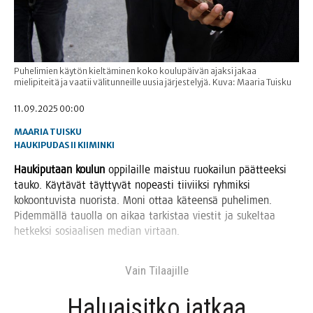
Puhelimien käytön kieltäminen koko koulupäivän ajaksi jakaa
mielipiteitä ja vaatii välitunneille uusia järjestelyjä. Kuva: Maaria Tuisku
11.09.2025 00:00
MAARIA TUISKU
HAUKIPUDAS
II
KIIMINKI
Hau­ki­pu­taan kou­lun
oppi­lail­le mais­tuu ruo­kai­lun päät­teek­si
tau­ko. Käy­tä­vät täyt­ty­vät nopeas­ti tii­viik­si ryh­mik­si
kokoon­tu­vis­ta nuo­ris­ta. Moni ottaa käteen­sä puhe­li­men.
Pidem­mäl­lä tauol­la on aikaa tar­kis­taa vies­tit ja sukel­taa
het­kek­si sosi­aa­li­sen median virtaan.
Vain Tilaa­jil­le
Haluai­sit­ko jat­kaa