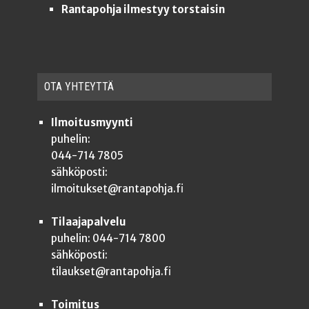
Rantapohja ilmestyy torstaisin
OTA YHTEYT­TÄ
Ilmoitusmyynti
puhelin:
044-714 7805
sähköposti:
ilmoitukset@rantapohja.fi
Tilaajapalvelu
puhelin: 044-714 7800
sähköposti:
tilaukset@rantapohja.fi
Toimitus