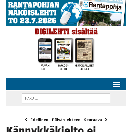
Edellinen
Päivän lehteen
Seuraava
Kän­nyk­kä­kiel­to ei