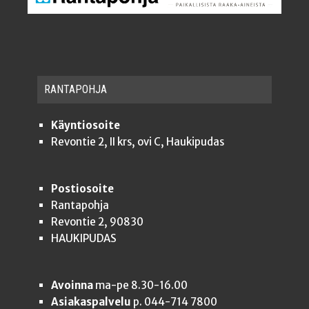
RAN­TA­POH­JA
Käyntiosoite
Revontie 2, II krs, ovi C, Haukipudas
Postiosoite
Rantapohja
Revontie 2, 90830
HAUKIPUDAS
Avoinna
ma-pe 8.30-16.00
Asiakaspalvelu
p. 044-714 7800