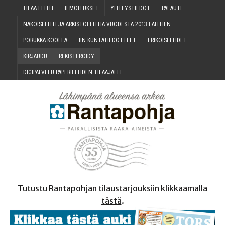
TILAA LEH­TI
ILMOI­TUK­SET
YHTEYS­TIE­DOT
PALAU­TE
NÄKÖIS­LEH­TI JA ARKIS­TO­LEH­TIÄ VUO­DES­TA 2013 LÄHTIEN
PORUK­KA KOOLLA
IIN KUN­TA­TIE­DOT­TEET
ERI­KOIS­LEH­DET
KIR­JAU­DU
REKIS­TE­RÖI­DY
DIGI­PAL­VE­LU PAPE­RI­LEH­DEN TILAAJALLE
Tutustu Rantapohjan tilaustarjouksiin klikkaamalla
tästä
.