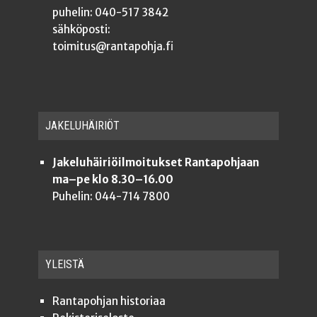
puhelin: 040-517 3842
sähköposti:
toimitus@rantapohja.fi
JAKE­LU­HÄI­RIÖT
Jakeluhäiriöilmoitukset Rantapohjaan
ma–pe klo 8.30–16.00
Puhelin: 044-714 7800
YLEISTÄ
Ran­ta­poh­jan historiaa