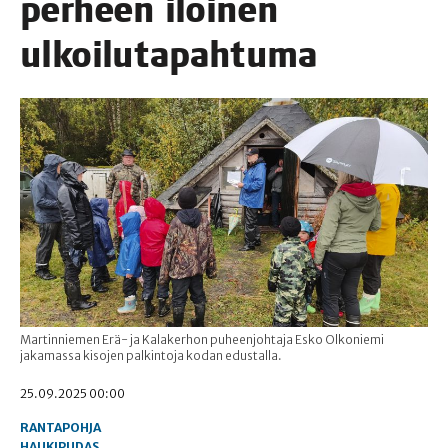
per­heen iloi­nen
ulkoilutapahtuma
Martinniemen Erä- ja Kalakerhon puheenjohtaja Esko Olkoniemi
jakamassa kisojen palkintoja kodan edustalla.
25.09.2025 00:00
RANTAPOHJA
HAUKIPUDAS