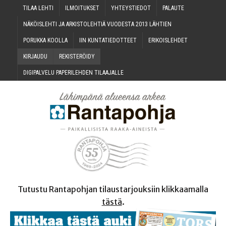
TILAA LEH­TI
ILMOI­TUK­SET
YHTEYS­TIE­DOT
PALAU­TE
NÄKÖIS­LEH­TI JA ARKIS­TO­LEH­TIÄ VUO­DES­TA 2013 LÄHTIEN
PORUK­KA KOOLLA
IIN KUN­TA­TIE­DOT­TEET
ERI­KOIS­LEH­DET
KIR­JAU­DU
REKIS­TE­RÖI­DY
DIGI­PAL­VE­LU PAPE­RI­LEH­DEN TILAAJALLE
Tutustu Rantapohjan tilaustarjouksiin klikkaamalla
tästä
.