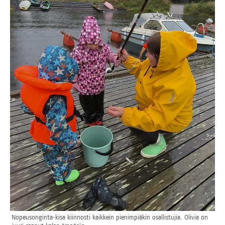
Nopeuson­gin­ta-kisa kiin­nos­ti kaik­kein pie­nim­piä­kin osal­lis­tu­jia. Oli­via on