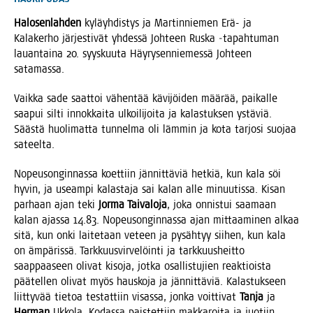
Halo­sen­lah­den
kyläyh­dis­tys ja Mar­tin­nie­men Erä- ja
Kala­ker­ho jär­jes­ti­vät yhdes­sä Joh­teen Rus­ka ‑tapah­tu­man
lau­an­tai­na 20. syys­kuu­ta Häy­ry­sen­nie­mes­sä Joh­teen
satamassa.
Vaik­ka sade saat­toi vähen­tää kävi­jöi­den mää­rää, pai­kal­le
saa­pui sil­ti innok­kai­ta ulkoi­li­joi­ta ja kalas­tuk­sen ystä­viä.
Sääs­tä huo­li­mat­ta tun­nel­ma oli läm­min ja kota tar­jo­si suo­jaa
sateelta.
Nopeuson­gin­nas­sa koet­tiin jän­nit­tä­viä het­kiä, kun kala söi
hyvin, ja useam­pi kalas­ta­ja sai kalan alle minuu­tis­sa. Kisan
par­haan ajan teki
Jor­ma Tai­va­lo­ja
, joka onnis­tui saa­maan
kalan ajas­sa 14.83. Nopeuson­gin­nas­sa ajan mit­taa­mi­nen alkaa
sitä, kun onki lai­te­taan veteen ja pysäh­tyy sii­hen, kun kala
on ämpä­ris­sä. Tark­kuus­vir­ve­löin­ti ja tark­kuus­heit­to
saap­paa­seen oli­vat kiso­ja, jot­ka osal­lis­tu­jien reak­tiois­ta
pää­tel­len oli­vat myös haus­ko­ja ja jän­nit­tä­viä. Kalas­tuk­seen
liit­ty­vää tie­toa tes­tat­tiin visas­sa, jon­ka voit­ti­vat
Tan­ja
ja
Her­man
Ukko­la. Kodas­sa pais­tet­tiin mak­ka­roi­ta ja juo­tiin