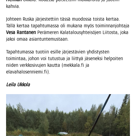
kahvia.
Joh­teen Rus­ka jär­jes­tet­tiin täs­sä muo­dos­sa tois­ta ker­taa.
Täl­lä ker­taa tapah­tu­mas­sa oli muka­na myös toi­min­nan­joh­ta­ja
Vesa Ran­ta­nen
Perä­me­ren Kala­ta­lous­yh­tei­sö­jen Lii­tos­ta, joka
jakoi omaa asiantuntemustaan.
Tapah­tu­mas­sa tuo­tiin esil­le jär­jes­tä­vien yhdis­tys­ten
toi­min­taa, johon voi tutus­tua ja liit­tyä jäse­nek­si hel­poi­ten
nii­den verk­ko­si­vu­jen kaut­ta (mekkala.fi ja
elavahalosenniemi.fi).
Lei­la Ukkola