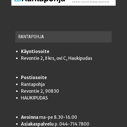
RAN­TA­POH­JA
Käyntiosoite
Revontie 2, II krs, ovi C, Haukipudas
Postiosoite
Rantapohja
Revontie 2, 90830
HAUKIPUDAS
Avoinna
ma-pe 8.30-16.00
Asiakaspalvelu
p. 044-714 7800