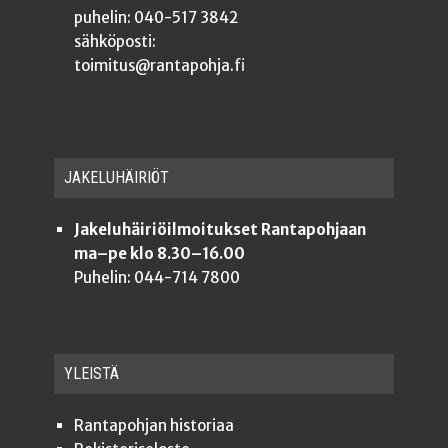
puhelin: 040-517 3842
sähköposti:
toimitus@rantapohja.fi
JAKE­LU­HÄI­RIÖT
Jakeluhäiriöilmoitukset Rantapohjaan
ma–pe klo 8.30–16.00
Puhelin: 044-714 7800
YLEISTÄ
Ran­ta­poh­jan historiaa