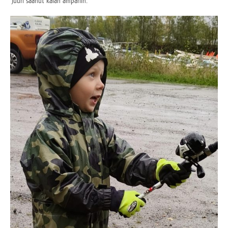
juu­ri saa­nut kalan ämpäriin.