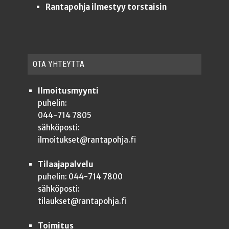
Rantapohja ilmestyy torstaisin
OTA YHTEYT­TÄ
Ilmoitusmyynti
puhelin:
044-714 7805
sähköposti:
ilmoitukset@rantapohja.fi
Tilaajapalvelu
puhelin: 044-714 7800
sähköposti:
tilaukset@rantapohja.fi
Toimitus