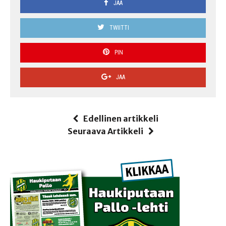
JAA
TWIITTI
PIN
JAA
Edellinen artikkeli
Seuraava Artikkeli