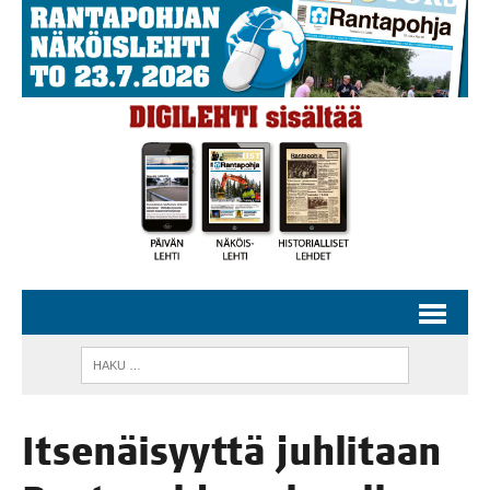
Itse­näi­syyt­tä juh­li­taan