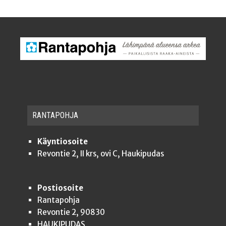
RAN­TA­POH­JA
Käyntiosoite
Revontie 2, II krs, ovi C, Haukipudas
Postiosoite
Rantapohja
Revontie 2, 90830
HAUKIPUDAS