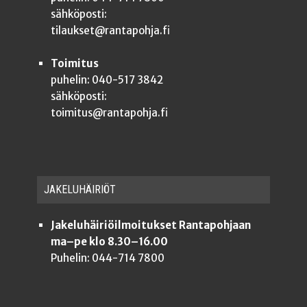
sähköposti:
tilaukset@rantapohja.fi
Toimitus
puhelin: 040-517 3842
sähköposti:
toimitus@rantapohja.fi
JAKE­LU­HÄI­RIÖT
Jakeluhäiriöilmoitukset Rantapohjaan
ma–pe klo 8.30–16.00
Puhelin: 044-714 7800