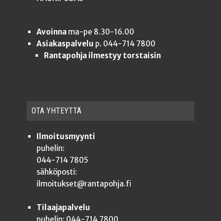
Avoinna
ma-pe 8.30-16.00
Asiakaspalvelu
p. 044-714 7800
Rantapohja ilmestyy torstaisin
OTA YHTEYT­TÄ
Ilmoitusmyynti
puhelin:
044-714 7805
sähköposti:
ilmoitukset@rantapohja.fi
Tilaajapalvelu
puhelin: 044-714 7800