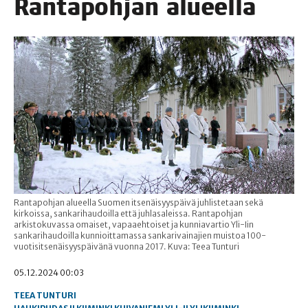
Ran­ta­poh­jan alueella
Rantapohjan alueella Suomen itsenäisyyspäivä juhlistetaan sekä
kirkoissa, sankarihaudoilla että juhlasaleissa. Rantapohjan
arkistokuvassa omaiset, vapaaehtoiset ja kunniavartio Yli-Iin
sankarihaudoilla kunnioittamassa sankarivainajien muistoa 100-
vuotisitsenäisyyspäivänä vuonna 2017. Kuva: Teea Tunturi
05.12.2024 00:03
TEEA TUNTURI