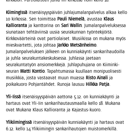
Kii­min­gis­sä
itse­näi­syys­päi­vän juh­la­ju­ma­lan­pal­ve­lus alkaa kel­lo
10 kir­kos­sa. Sen toi­mit­taa
Pau­li Nie­me­lä
, avus­taa
Klaus
Kal­lio­ran­ta
ja kant­to­ri­na on
Sari Wal­lin
. Juma­lan­pal­ve­luk­ses­sa
siu­na­taan teh­tä­viin­sä uusia seu­ra­kun­nan työn­te­ki­jöi­tä.
Kirk­ko­väär­tei­nä ovat par­tio­lai­set. Musii­kis­sa on muka­na myös
mies­kvar­tet­ti, jota joh­taa
Jark­ko Met­sän­hei­mo
.
Juma­lan­pal­ve­luk­sen jäl­keen on kun­nia­käyn­ti san­ka­ri­hau­doil­la
ja juh­la seu­ra­kun­ta­kes­kuk­ses­sa. Juh­las­sa jae­taan
seu­ra­kun­ta­työn ansio­merk­ke­jä. Juh­la­pu­hu­ja­na on Kii­min­ki-
seu­ran
Mat­ti Kon­tio
. Tapah­tu­mas­sa kuul­laan moni­puo­li­ses­ti
musiik­kia, jos­ta vas­taa­vat muun muas­sa
Ris­to Aina­li
ja
poi­ka­kuo­ro Poh­jan­täh­det. Runo­ja lausuu
Hilk­ka Pat­ja
.
Yli-Iis­sä
itse­näi­syys­päi­vän aat­to­na 5.12. on kun­nia­käyn­ti ja
har­taus ovat Yli-Iin san­ka­ri­hau­taus­maal­la kel­lo 18. Muka­na
ovat Muka­na Klaus Kal­lio­ran­ta ja Kajastus-kuoro.
Yli­kii­min­gis­sä
itse­näi­syys­päi­vän kun­nia­käyn­ti ja har­taus ovat
6.12. kel­lo 14 Yli­kii­min­gin san­ka­ri­hau­to­jen muis­to­mer­kil­lä.