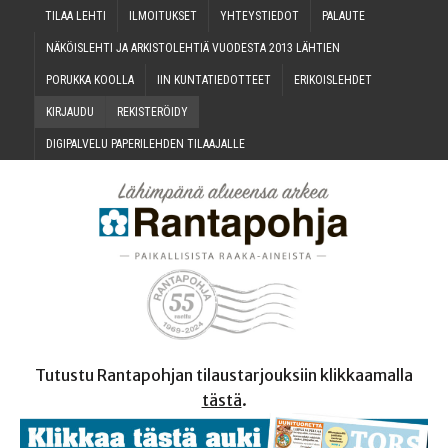
TILAA LEH­TI
ILMOI­TUK­SET
YHTEYS­TIE­DOT
PALAU­TE
NÄKÖIS­LEH­TI JA ARKIS­TO­LEH­TIÄ VUO­DES­TA 2013 LÄHTIEN
PORUK­KA KOOLLA
IIN KUN­TA­TIE­DOT­TEET
ERI­KOIS­LEH­DET
KIR­JAU­DU
REKIS­TE­RÖI­DY
DIGI­PAL­VE­LU PAPE­RI­LEH­DEN TILAAJALLE
Tutustu Rantapohjan tilaustarjouksiin klikkaamalla
tästä
.