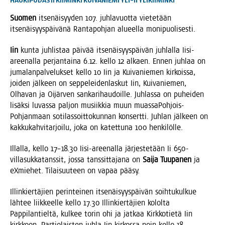
HAUKIPUDAS
II
KIIMINKI
KUIVANIEMI
YLI-II
YLIKIIMINKI
Suo­men
itse­näi­syy­den 107. juh­la­vuot­ta vie­te­tään
itse­näi­syys­päi­vä­nä Ran­ta­poh­jan alu­eel­la monipuolisesti.
Iin
kun­ta juh­lis­taa päi­vää itse­näi­syys­päi­vän juh­lal­la Iisi-
aree­nal­la per­jan­tai­na 6.12. kel­lo 12 alkaen. Ennen juh­laa on
juma­lan­pal­ve­luk­set kel­lo 10 Iin ja Kui­va­nie­men kir­kois­sa,
joi­den jäl­keen on sep­pe­lei­den­las­kut Iin, Kui­va­nie­men,
Olha­van ja Oijär­ven san­ka­ri­hau­doil­le. Juh­las­sa on puhei­den
lisäk­si luvas­sa pal­jon musiik­kia muun muas­sa­Poh­jois-
Poh­jan­maan soti­las­soit­to­kun­nan kon­sert­ti. Juh­lan jäl­keen on
kak­ku­kah­vi­tar­joi­lu, joka on katet­tu­na 100 henkilölle.
Illal­la, kel­lo 17–18.30 Iisi-aree­nal­la jär­jes­te­tään Ii 650-
vil­la­suk­ka­tans­sit, jos­sa tans­sit­ta­ja­na on
Sai­ja Tuu­pa­nen
ja
eXmie­het. Tilai­suu­teen on vapaa pääsy.
Illin­kier­tä­jien perin­tei­nen itse­näi­syys­päi­vän soih­tu­kul­kue
läh­tee liik­keel­le kel­lo 17.30 Illin­kier­tä­jien kolol­ta
Pap­pi­lan­tiel­tä, kul­kee torin ohi ja jat­kaa Kirk­ko­tie­tä Iin
kirk­koon. Par­tio­lais­ten juh­la Iin kir­kos­sa noin kel­lo 18.