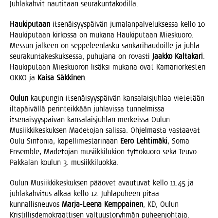
Juh­la­kah­vit nau­ti­taan seurakuntakodilla.
Hau­ki­pu­taan
itse­näi­syys­päi­vän juma­lan­pal­ve­luk­ses­sa kel­lo 10
Hau­ki­pu­taan kir­kos­sa on muka­na Hau­ki­pu­taan Mies­kuo­ro.
Mes­sun jäl­keen on sep­pe­leen­las­ku san­ka­ri­hau­doil­le ja juh­la
seu­ra­kun­ta­kes­kuk­ses­sa, puhu­ja­na on rovas­ti
Jaak­ko Kal­ta­ka­ri
.
Hau­ki­pu­taan Mies­kuo­ron lisäk­si muka­na ovat Kama­rior­kes­te­ri
OKKO ja
Kai­sa Säk­ki­nen
.
Oulun
kau­pun­gin itse­näi­syys­päi­vän kan­sa­lais­juh­laa vie­te­tään
ilta­päi­väl­lä perin­teik­kään juh­la­vis­sa tun­nel­mis­sa
itse­näi­syys­päi­vän kan­sa­lais­juh­lan mer­keis­sä Oulun
Musiik­ki­kes­kuk­sen Made­to­jan salis­sa. Ohjel­mas­ta vas­taa­vat
Oulu Sin­fo­nia, kapel­li­mes­ta­ri­naan
Eero Leh­ti­mä­ki
, Soma
Ensemble, Made­to­jan musiik­ki­lu­kion tyt­tö­kuo­ro sekä Teu­vo
Pak­ka­lan kou­lun 3. musiikkiluokka.
Oulun Musiik­ki­kes­kuk­sen pää­ovet avau­tu­vat kel­lo 11.45 ja
juh­la­kah­vi­tus alkaa kel­lo 12. Juh­la­pu­heen pitää
kun­nal­lis­neu­vos
Mar­ja-Lee­na Kemp­pai­nen
, KD, Oulun
Kris­til­lis­de­mo­kraat­ti­sen val­tuus­to­ryh­män puheenjohtaja.