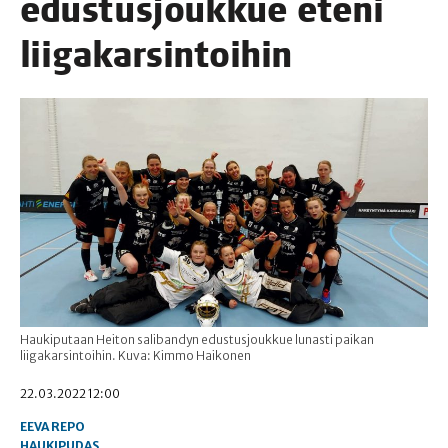
edus­tus­jouk­kue ete­ni
liigakarsintoihin
Haukiputaan Heiton salibandyn edustusjoukkue lunasti paikan
liigakarsintoihin. Kuva: Kimmo Haikonen
22.03.2022 12:00
EEVA REPO
HAUKIPUDAS