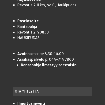
Revontie 2, II krs, ovi C, Haukipudas
Postiosoite
Rantapohja
Revontie 2, 90830
HAUKIPUDAS
Avoinna
ma-pe 8.30-16.00
Asiakaspalvelu
p. 044-714 7800
Rantapohja ilmestyy torstaisin
OTA YHTEYT­TÄ
Ilmoitusmyynti