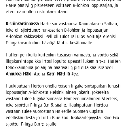
HaHe pää­tyi 3 pis­tee­seen voit­taen B‑lohkon lop­pusar­jan, ja
ete­ni näin ollen ristiinkarsintaan.
Ris­tiin­kar­sin­nas­sa
HaHe sai vas­taan­sa Rau­ma­lai­sen Sal­ban,
joka oli sijoit­tu­nut run­ko­sar­jan B‑lohkon ja lop­pusar­jan
A‑lohkon kak­ko­sek­si. Peli oli tulos tai ulos. Voit­ta­ja ete­ni­si
F‑liigakarsintoihin, häviä­jä läh­ti­si kesälomalle.
HaHen peli kul­ki kui­ten­kin tasai­sen var­mas­ti, ja voit­to sekä
lii­ga­kar­sin­ta­paik­ka irto­si lopul­ta upeas­ti luke­min 7–2. HaHen
tehok­kaim­pi­na pelaa­ji­na hää­ri­vät 3 pis­tet­tä saa­lis­ta­neet
Annuk­ka Häkli
#10 ja
Kat­ri Nät­ti­lä
#72.
Hau­ki­pu­taan Hei­ton ohel­la toi­sen lii­ga­kar­sin­ta­pai­kan lunas­ti
lop­pusar­jan A‑lohkosta Hel­sin­ki­läi­nen Joke­rit. Joke­rei­ta
vas­taan tulee lii­ga­kar­sin­nas­sa Hämeen­lin­na­lai­nen Stee­lers,
joka sijoit­tui F‑liiga B:n 8. sijal­le. Hau­ki­pu­taan Heit­toa
vas­taan tulee vuo­ros­taan HaHe:lle Suo­men Cupis­ta
edel­lis­kau­des­ta jo tut­tu Blue Fox Uusi­kaar­le­pyys­tä. Blue Fox
sijoit­tui F‑liiga B:n 7. sijalle.