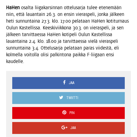
HaHen
osal­ta lii­ga­kar­sin­nan otte­lusar­ja tulee ete­ne­mään
niin, että lau­an­tain 26.3. on ensin vie­ras­pe­li, jon­ka jäl­keen
heti sun­nun­tai­na 27.3. klo. 17.00 pela­taan HaHen koti­tur­naus
Oulun Kas­tel­lis­sa. Kees­ki­viik­ko­na 30.3. on vie­ras­pe­li, ja sen
jäl­keen tar­vit­taes­sa HaHen koti­pe­li Oulun Kas­tel­lis­sa
lau­an­tai­na 2.4. klo. 18.00 ja tar­vit­taes­sa vie­lä vie­ras­pe­li
sun­nun­tai­na 3.4. Otte­lusar­ja pela­taan paras vii­des­tä, eli
kol­mel­la voi­tol­la oli­si pal­kin­to­na paik­ka F‑liigaan ensi
kaudelle.
JAA
TWIITTI
PIN
JAA