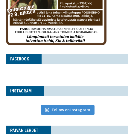
FACE­BOOK
INS­TA­GRAM
Follow on Instagram
PÄI­VÄN LEHDET