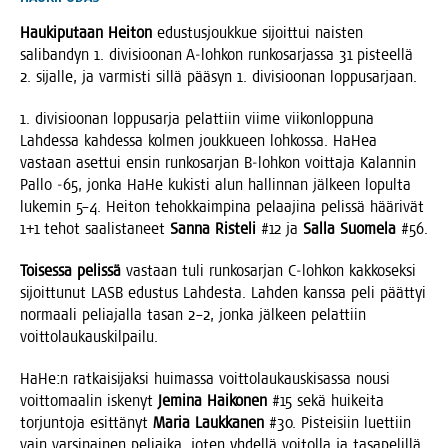
Hau­ki­pu­taan Hei­ton
edus­tus­jouk­kue sijoit­tui nais­ten
sali­ban­dyn 1. divi­sioo­nan A‑lohkon run­ko­sar­jas­sa 31 pis­teel­lä
2. sijal­le, ja var­mis­ti sil­lä pää­syn 1. divi­sioo­nan loppusarjaan.
1. divi­sioo­nan lop­pusar­ja pelat­tiin vii­me vii­kon­lop­pu­na
Lah­des­sa kah­des­sa kol­men jouk­ku­een loh­kos­sa. HaHea
vas­taan aset­tui ensin run­ko­sar­jan B‑lohkon voit­ta­ja Kalan­nin
Pal­lo ‑65, jon­ka HaHe kukis­ti alun hal­lin­nan jäl­keen lopul­ta
luke­min 5–4. Hei­ton tehok­kaim­pi­na pelaa­ji­na pelis­sä hää­ri­vät
1+1 tehot saa­lis­ta­neet
San­na Ris­te­li
#12 ja
Sal­la Suo­me­la
#56.
Toi­ses­sa pelis­sä
vas­taan tuli run­ko­sar­jan C‑lohkon kak­ko­sek­si
sijoit­tu­nut LASB edus­tus Lah­des­ta. Lah­den kans­sa peli päät­tyi
nor­maa­li pelia­jal­la tasan 2–2, jon­ka jäl­keen pelat­tiin
voittolaukauskilpailu.
HaHe:n rat­kai­si­jak­si hui­mas­sa voit­to­lau­kaus­ki­sas­sa nousi
voit­to­maa­lin iske­nyt
Jemi­na Hai­ko­nen
#15 sekä hui­kei­ta
tor­jun­to­ja esit­tä­nyt
Maria Lauk­ka­nen
#30. Pis­tei­siin luet­tiin
vain var­si­nai­nen peliai­ka, joten yhdel­lä voi­tol­la ja tasa­pe­lil­lä