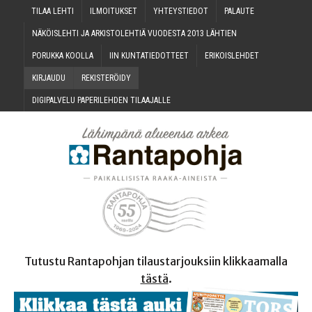
TILAA LEH­TI
ILMOI­TUK­SET
YHTEYS­TIE­DOT
PALAU­TE
NÄKÖIS­LEH­TI JA ARKIS­TO­LEH­TIÄ VUO­DES­TA 2013 LÄHTIEN
PORUK­KA KOOLLA
IIN KUN­TA­TIE­DOT­TEET
ERI­KOIS­LEH­DET
KIR­JAU­DU
REKIS­TE­RÖI­DY
DIGI­PAL­VE­LU PAPE­RI­LEH­DEN TILAAJALLE
Tutustu Rantapohjan tilaustarjouksiin klikkaamalla
tästä
.