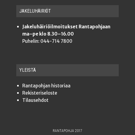
JAKE­LU­HÄI­RIÖT
Jakeluhäiriöilmoitukset Rantapohjaan
ma–pe klo 8.30–16.00
Puhelin: 044-714 7800
YLEISTÄ
Ran­ta­poh­jan historiaa
Rekis­te­ri­se­los­te
Tilauseh­dot
RANTAPOHJA 2017