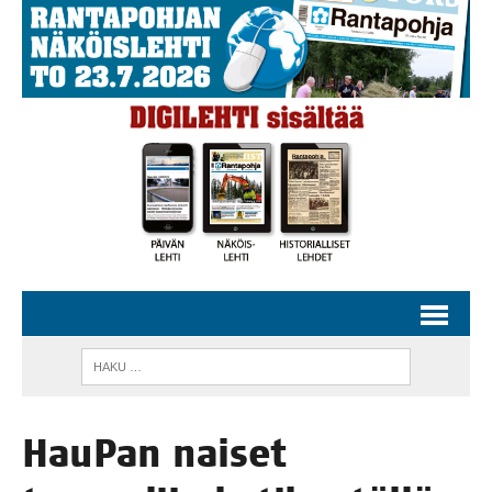
Hau­Pan nai­set