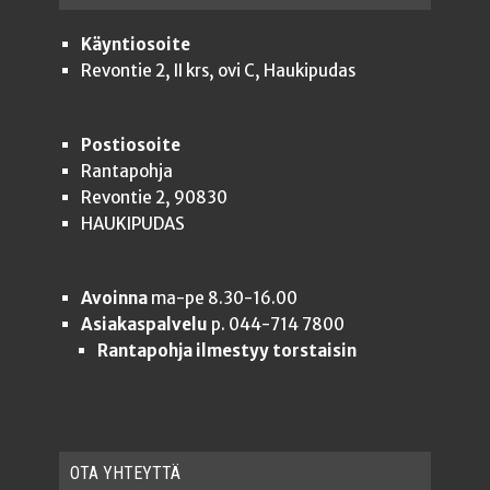
Käyntiosoite
Revontie 2, II krs, ovi C, Haukipudas
Postiosoite
Rantapohja
Revontie 2, 90830
HAUKIPUDAS
Avoinna
ma-pe 8.30-16.00
Asiakaspalvelu
p. 044-714 7800
Rantapohja ilmestyy torstaisin
OTA YHTEYT­TÄ