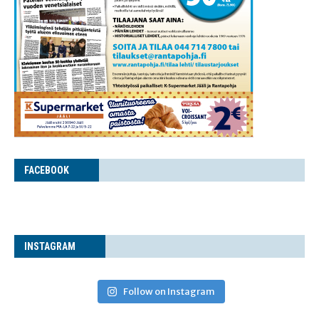
FACE­BOOK
INS­TA­GRAM
Follow on Instagram