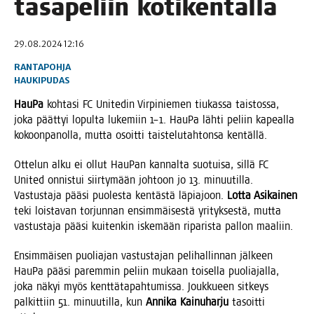
tasa­pe­liin kotikentällä
29.08.2024 12:16
RANTAPOHJA
HAUKIPUDAS
Hau­Pa
koh­ta­si FC Uni­te­din Vir­pi­nie­men tiu­kas­sa tais­tos­sa,
joka päät­tyi lopul­ta luke­miin 1–1. Hau­Pa läh­ti peliin kapeal­la
kokoon­pa­nol­la, mut­ta osoit­ti tais­te­lu­tah­ton­sa kentällä.
Otte­lun alku ei ollut Hau­Pan kan­nal­ta suo­tui­sa, sil­lä FC
Uni­ted onnis­tui siir­ty­mään joh­toon jo 13. minuu­til­la.
Vas­tus­ta­ja pää­si puo­les­ta ken­täs­tä läpia­joon.
Lot­ta Asi­kai­nen
teki lois­ta­van tor­jun­nan ensim­mäi­ses­tä yri­tyk­ses­tä, mut­ta
vas­tus­ta­ja pää­si kui­ten­kin iske­mään ripa­ris­ta pal­lon maaliin.
Ensim­mäi­sen puo­lia­jan vas­tus­ta­jan peli­hal­lin­nan jäl­keen
Hau­Pa pää­si parem­min peliin mukaan toi­sel­la puo­lia­jal­la,
joka näkyi myös kent­tä­ta­pah­tu­mis­sa. Jouk­ku­een sit­keys
pal­kit­tiin 51. minuu­til­la, kun
Anni­ka Kai­nu­har­ju
tasoit­ti