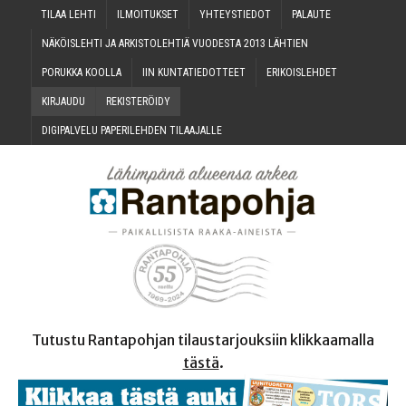
TILAA LEH­TI
ILMOI­TUK­SET
YHTEYS­TIE­DOT
PALAU­TE
NÄKÖIS­LEH­TI JA ARKIS­TO­LEH­TIÄ VUO­DES­TA 2013 LÄHTIEN
PORUK­KA KOOLLA
IIN KUN­TA­TIE­DOT­TEET
ERI­KOIS­LEH­DET
KIR­JAU­DU
REKIS­TE­RÖI­DY
DIGI­PAL­VE­LU PAPE­RI­LEH­DEN TILAAJALLE
Tutustu Rantapohjan tilaustarjouksiin klikkaamalla
tästä
.