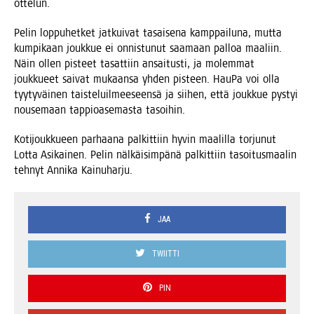
ottelun.
Pelin lop­pu­het­ket jat­kui­vat tasai­se­na kamp­pai­lu­na, mut­ta
kum­pi­kaan jouk­kue ei onnis­tu­nut saa­maan pal­loa maa­liin.
Näin ollen pis­teet tasat­tiin ansai­tus­ti, ja molem­mat
jouk­ku­eet sai­vat mukaan­sa yhden pis­teen. Hau­Pa voi olla
tyy­ty­väi­nen tais­te­luil­mee­seen­sä ja sii­hen, että jouk­kue pys­tyi
nouse­maan tap­pio­ase­mas­ta tasoihin.
Koti­jouk­ku­een par­haa­na pal­kit­tiin hyvin maa­lil­la tor­ju­nut
Lot­ta Asi­kai­nen. Pelin näl­käi­sim­pä­nä pal­kit­tiin tasoi­tus­maa­lin
teh­nyt Anni­ka Kainuharju.
JAA
TWIITTI
PIN