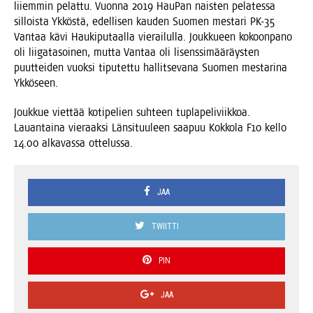
lii­em­min pelat­tu. Vuon­na 2019 Hau­Pan nais­ten pela­tes­sa
sil­lois­ta Ykkös­tä, edel­li­sen kau­den Suo­men mes­ta­ri PK-35
Van­taa kävi Hau­ki­pu­taal­la vie­rai­lul­la. Jouk­ku­een kokoon­pa­no
oli lii­ga­ta­soi­nen, mut­ta Van­taa oli lisens­si­mää­räys­ten
puut­tei­den vuok­si tipu­tet­tu hal­lit­se­va­na Suo­men mes­ta­ri­na
Ykköseen.
Jouk­kue viet­tää koti­pe­lien suh­teen tupla­pe­li­viik­koa.
Lau­an­tai­na vie­raak­si Län­si­tuu­leen saa­puu Kok­ko­la F10 kel­lo
14.00 alka­vas­sa ottelussa.
JAA
TWIITTI
PIN
JAA