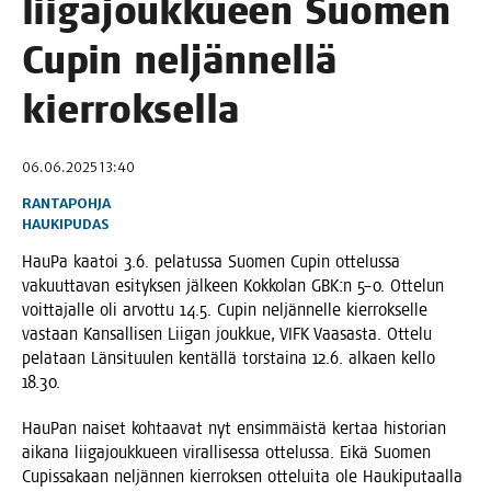
lii­ga­jouk­ku­een Suo­men
Cupin nel­jän­nel­lä
kierroksella
06.06.2025 13:40
RANTAPOHJA
HAUKIPUDAS
Hau­Pa kaa­toi 3.6. pela­tus­sa Suo­men Cupin otte­lus­sa
vakuut­ta­van esi­tyk­sen jäl­keen Kok­ko­lan GBK:n 5–0. Otte­lun
voit­ta­jal­le oli arvot­tu 14.5. Cupin nel­jän­nel­le kier­rok­sel­le
vas­taan Kan­sal­li­sen Lii­gan jouk­kue, VIFK Vaa­sas­ta. Otte­lu
pela­taan Län­si­tuu­len ken­täl­lä tors­tai­na 12.6. alkaen kel­lo
18.30.
Hau­Pan nai­set koh­taa­vat nyt ensim­mäis­tä ker­taa his­to­rian
aika­na lii­ga­jouk­ku­een viral­li­ses­sa otte­lus­sa. Eikä Suo­men
Cupis­sa­kaan nel­jän­nen kier­rok­sen otte­lui­ta ole Hau­ki­pu­taal­la