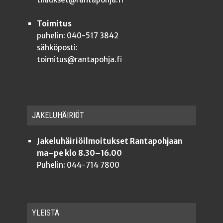
Toimitus
puhelin: 040-517 3842
sähköposti:
toimitus@rantapohja.fi
JAKE­LU­HÄI­RIÖT
Jakeluhäiriöilmoitukset Rantapohjaan
ma–pe klo 8.30–16.00
Puhelin: 044-714 7800
YLEISTÄ