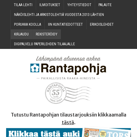
TILAA LEH­TI
ILMOI­TUK­SET
YHTEYS­TIE­DOT
PALAU­TE
NÄKÖIS­LEH­TI JA ARKIS­TO­LEH­TIÄ VUO­DES­TA 2013 LÄHTIEN
PORUK­KA KOOLLA
IIN KUN­TA­TIE­DOT­TEET
ERI­KOIS­LEH­DET
KIR­JAU­DU
REKIS­TE­RÖI­DY
DIGI­PAL­VE­LU PAPE­RI­LEH­DEN TILAAJALLE
Tutustu Rantapohjan tilaustarjouksiin klikkaamalla
tästä
.