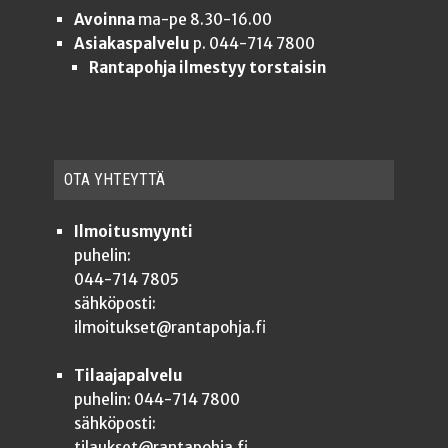
Avoinna
ma-pe 8.30-16.00
Asiakaspalvelu
p. 044-714 7800
Rantapohja ilmestyy torstaisin
OTA YHTEYT­TÄ
Ilmoitusmyynti
puhelin:
044-714 7805
sähköposti:
ilmoitukset@rantapohja.fi
Tilaajapalvelu
puhelin: 044-714 7800
sähköposti:
tilaukset@rantapohja.fi