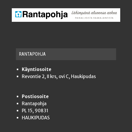
RAN­TA­POH­JA
Käyntiosoite
Revontie 2, II krs, ovi C, Haukipudas
Postiosoite
Rantapohja
PL 15, 90831
HAUKIPUDAS