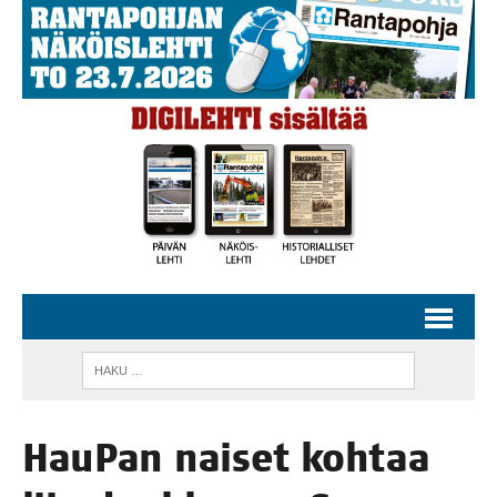
Hau­Pan nai­set koh­taa