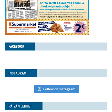
FACE­BOOK
INS­TA­GRAM
Follow on Instagram
PÄI­VÄN LEHDET