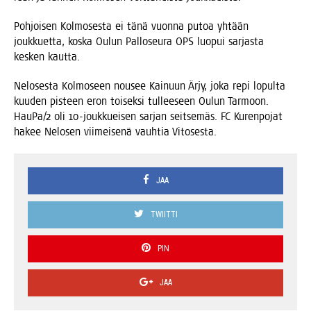
Poh­joi­sen Kol­mo­ses­ta ei tänä vuon­na putoa yhtään
jouk­kuet­ta, kos­ka Oulun Pal­lo­seu­ra OPS luo­pui sar­jas­ta
kes­ken kautta.
Nelo­ses­ta Kol­mo­seen nousee Kai­nuun Ärjy, joka repi lopul­ta
kuu­den pis­teen eron toi­sek­si tul­lee­seen Oulun Tar­moon.
HauPa/2 oli 10-jouk­kuei­sen sar­jan seit­se­mäs. FC Kuren­po­jat
hakee Nelo­sen vii­mei­se­nä vauh­tia Vitosesta.
JAA
TWIITTI
PIN
JAA