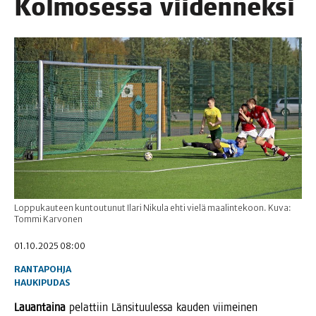
Kol­mo­ses­sa viidenneksi
Loppukauteen kuntoutunut Ilari Nikula ehti vielä maalintekoon. Kuva:
Tommi Karvonen
01.10.2025 08:00
RANTAPOHJA
HAUKIPUDAS
Lau­an­tai­na
pelat­tiin Län­si­tuu­les­sa kau­den vii­mei­nen