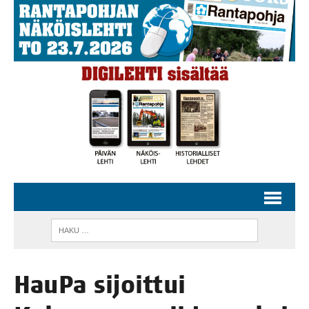
Hau­Pa sijoit­tui