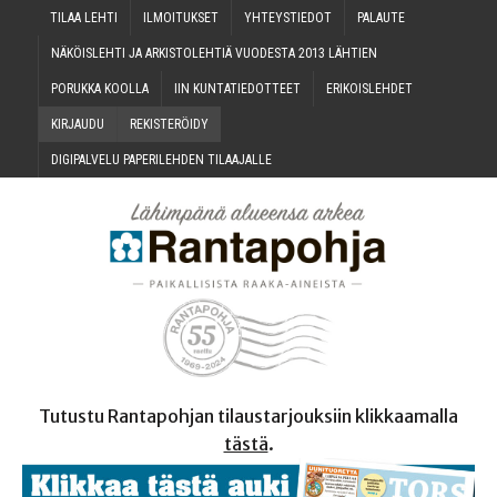
TILAA LEH­TI
ILMOI­TUK­SET
YHTEYS­TIE­DOT
PALAU­TE
NÄKÖIS­LEH­TI JA ARKIS­TO­LEH­TIÄ VUO­DES­TA 2013 LÄHTIEN
PORUK­KA KOOLLA
IIN KUN­TA­TIE­DOT­TEET
ERI­KOIS­LEH­DET
KIR­JAU­DU
REKIS­TE­RÖI­DY
DIGI­PAL­VE­LU PAPE­RI­LEH­DEN TILAAJALLE
Tutustu Rantapohjan tilaustarjouksiin klikkaamalla
tästä
.