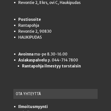
Revontie 2, II krs, ovi C, Haukipudas
Postiosoite
Rantapohja
Revontie 2, 90830
HAUKIPUDAS
Avoinna
ma-pe 8.30-16.00
Asiakaspalvelu
p. 044-714 7800
Rantapohja ilmestyy torstaisin
OTA YHTEYT­TÄ
Ilmoitusmyynti