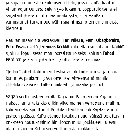
jal­ka­pal­lon mies­ten Kol­mo­sen otte­lu, jos­sa Hau­Pa kaa­toi
Vil­lan Pojat Oulus­ta sel­vin 5–0 luke­min. Lop­pu­tu­lok­sel­la ei
sar­ja­tau­lu­kos­sa ollut enää mer­ki­tys­tä, sil­lä Hau­Pa oli
var­mis­ta­nut tar­kan puo­li­vä­lin sijain­tin­sa jo ennen vii­meis­tä
kierrosta.
Hau­Pan maa­leis­ta vas­ta­si­vat
Ila­ri Niku­la, Femi Obag­be­mi­ro,
Eetu Ervas­ti
sekä
Jere­mias Körk­kö
kah­del­la osu­mal­laan. Körk­kö
sijoit­tui lopul­li­ses­sa maa­li­pörs­sis­sä toi­sek­si Kaj­Han
Fahad
Bar­di­ron
jäl­keen, joka teki 17 otte­lus­sa 21 osumaa.
“Jer­kun” otte­lu­koh­tai­nen kes­kiar­vo oli kui­ten­kin sar­jan paras,
kun mies pau­kut­ti 13:ssa otte­lus­sa yhteen­sä 18 maa­lia
otte­lu­kes­kiar­vok­si tul­len hui­keat 1,4 maa­lia per peli.
Sar­jan
voit­ti pis­teen erol­la Kajaa­nin Pal­lo ennen Kajaa­nin
Hakaa. Tämä kak­sik­ko oli­kin yli­voi­mai­nen ver­rat­tu­na mui­hin,
kol­man­nek­si sijoit­tu­nut Pon­ki­lan Pant­te­rit oli Kaj­Has­ta jo 11
pis­teen pääs­sä. KaPa ete­nee loka­kuun puo­li­vä­lis­sä pelat­ta­viin
Kak­ko­sen nousu­kar­sin­toi­hin, johon muut jouk­ku­eet tule­vat
idän ja län­nen Kol­mo­sen voit­ta­neis­ta joukkueista.