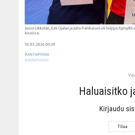
Juuso Ukkolan, Eeli Ojalan ja Juho Pahikaisen oli helppo hymyillä 
kisoissa.
10.03.2026 00:01
RANTAPOHJA
HAUKIPUDAS
Vain
Haluai­sit­ko 
Kir­jau­du si
Tilaa