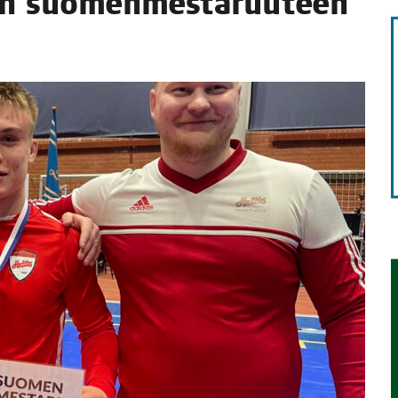
­seen suomenmestaruuteen
TAEN