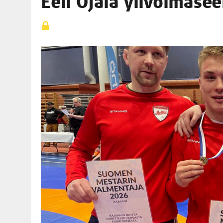
Eeli Oja­la yli­voi­ma
06.08.2026
|
TOI­VEI­DEN KOTI IISTÄ!
06.08.2026
|
KII­MIN­KI­PÄI­VÄT JÄR­JES­TE­TÄÄN PERIN­TEI­TÄ KUNNIOIT