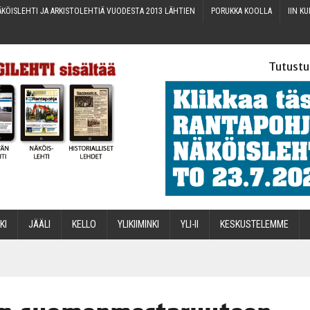
KÖIS­LEH­TI JA ARKIS­TO­LEH­TIÄ VUO­DES­TA 2013 LÄHTIEN
PORUK­KA KOOLLA
IIN KU
Tutustu
­KI
JÄÄ­LI
KEL­LO
YLI­KII­MIN­KI
YLI-II
KES­KUS­TE­LEM­ME
STA