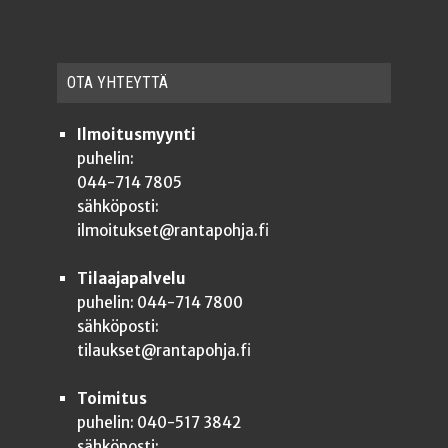
OTA YHTEYT­TÄ
Ilmoitusmyynti
puhelin:
044-714 7805
sähköposti:
ilmoitukset@rantapohja.fi
Tilaajapalvelu
puhelin: 044-714 7800
sähköposti:
tilaukset@rantapohja.fi
Toimitus
puhelin: 040-517 3842
sähköposti: