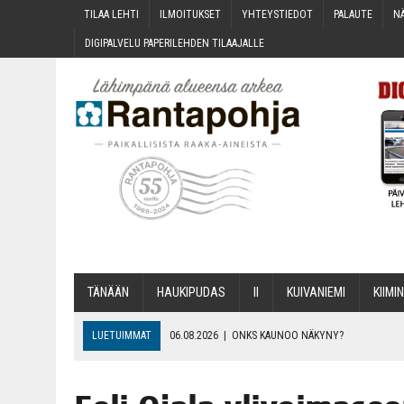
TILAA LEH­TI
ILMOI­TUK­SET
YHTEYS­TIE­DOT
PALAU­TE
NÄ
DIGI­PAL­VE­LU PAPE­RI­LEH­DEN TILAAJALLE
TÄNÄÄN
HAU­KI­PU­DAS
II
KUI­VA­NIE­MI
KII­MIN
LUETUIMMAT
06.08.2026
|
ONKS KAU­NOO NÄKYNY?
06.08.2026
|
MAKA­RO­NI­LAA­TI­KOL­LA ARKEEN
06.08.2026
|
OPIN­TOI­HIN KAN­SA­LAIS­OPIS­TOS­SA VOI SAA­DA AVUSTU