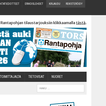
N­TA­TIE­DOT­TEET
ERI­KOIS­LEH­DET
KIR­JAU­DU
REKIS­TE­RÖI­DY
 Rantapohjan tilaustarjouksiin klikkaamalla
tästä
.
TOI­MIT­TA­JAL­TA
TIETOVISAT
NUO­RET