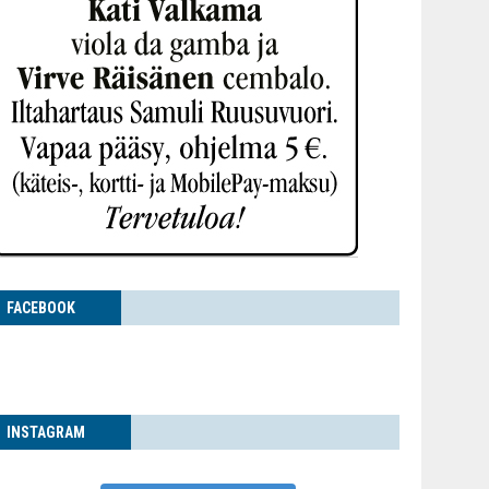
FACE­BOOK
INS­TA­GRAM