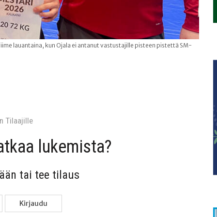
viime lauantaina, kun Ojala ei antanut vastustajille pisteen pistettä SM-
 Tilaa­jil­le
jat­kaa lukemista?
sään tai tee tilaus
Kir­jau­du