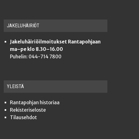
JAKE­LU­HÄI­RIÖT
Jakeluhäiriöilmoitukset Rantapohjaan
ma–pe klo 8.30–16.00
Puhelin: 044-714 7800
YLEISTÄ
Ran­ta­poh­jan historiaa
Rekis­te­ri­se­los­te
Tilauseh­dot