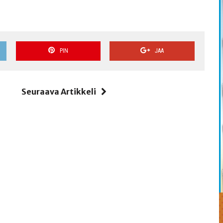
PIN
JAA
i
Seuraava Artikkeli