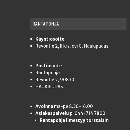
RAN­TA­POH­JA
Käyntiosoite
Revontie 2, II krs, ovi C, Haukipudas
Postiosoite
Rantapohja
Revontie 2, 90830
HAUKIPUDAS
Avoinna
ma-pe 8.30-16.00
Asiakaspalvelu
p. 044-714 7800
Rantapohja ilmestyy torstaisin