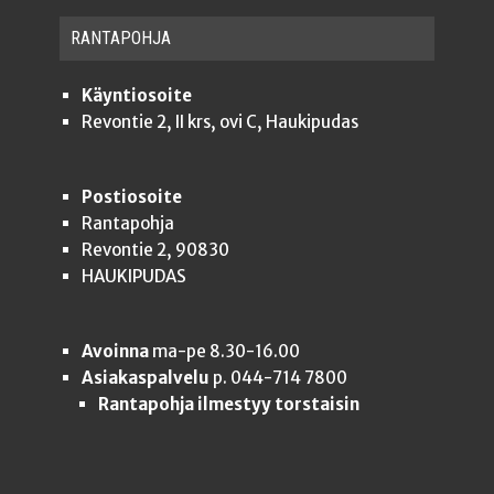
RAN­TA­POH­JA
Käyntiosoite
Revontie 2, II krs, ovi C, Haukipudas
Postiosoite
Rantapohja
Revontie 2, 90830
HAUKIPUDAS
Avoinna
ma-pe 8.30-16.00
Asiakaspalvelu
p. 044-714 7800
Rantapohja ilmestyy torstaisin