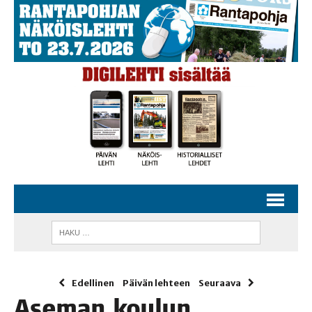
Edellinen
Päivän lehteen
Seuraava
Ase­man kou­lun