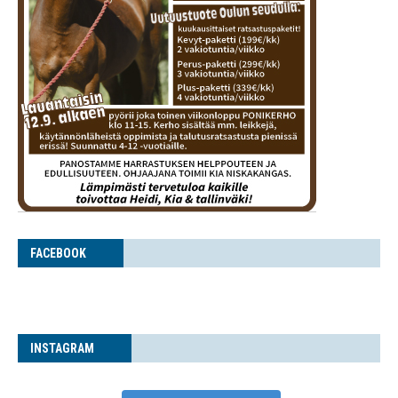
FACE­BOOK
INS­TA­GRAM