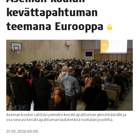
kevät­ta­pah­tu­man
tee­ma­na Eurooppa
Aseman koulun sali kävi pieneksi kevättapahtuman yleisömäärälle ja
osa seurasi kevättapahtuman lauluhetkeä ruokalan puolelta.
21.05.2026 00:00