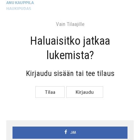
ANU KAUPPILA
HAUKIPUDAS
Vain Tilaa­jil­le
Haluai­sit­ko jat­kaa
lukemista?
Kir­jau­du sisään tai tee tilaus
Tilaa
Kir­jau­du
JAA