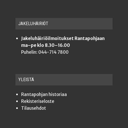
JAKE­LU­HÄI­RIÖT
Jakeluhäiriöilmoitukset Rantapohjaan
ma–pe klo 8.30–16.00
Puhelin: 044-714 7800
YLEISTÄ
Ran­ta­poh­jan historiaa
Rekis­te­ri­se­los­te
Tilauseh­dot