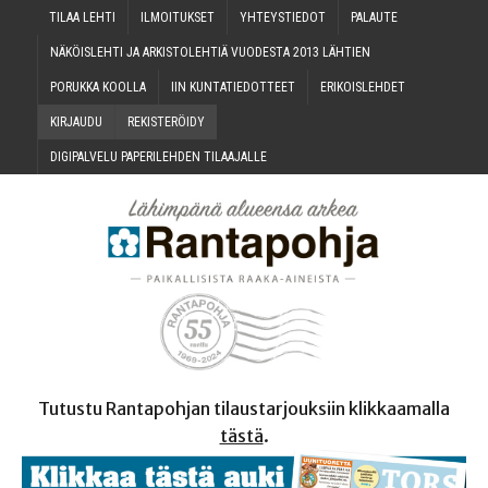
TILAA LEH­TI
ILMOI­TUK­SET
YHTEYS­TIE­DOT
PALAU­TE
NÄKÖIS­LEH­TI JA ARKIS­TO­LEH­TIÄ VUO­DES­TA 2013 LÄHTIEN
PORUK­KA KOOLLA
IIN KUN­TA­TIE­DOT­TEET
ERI­KOIS­LEH­DET
KIR­JAU­DU
REKIS­TE­RÖI­DY
DIGI­PAL­VE­LU PAPE­RI­LEH­DEN TILAAJALLE
Tutustu Rantapohjan tilaustarjouksiin klikkaamalla
tästä
.