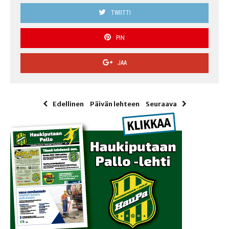
TWIITTI
PIN
JAA
Edellinen
Päivän lehteen
Seuraava