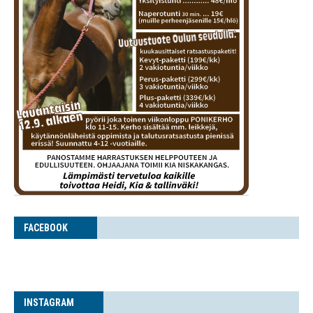
FACE­BOOK
INS­TA­GRAM