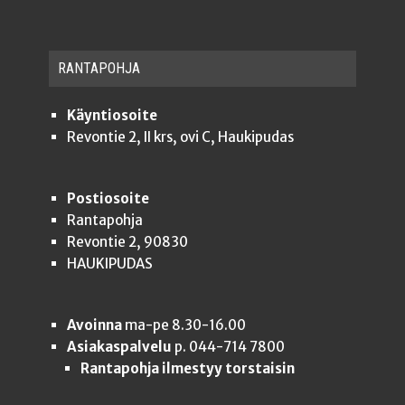
RAN­TA­POH­JA
Käyntiosoite
Revontie 2, II krs, ovi C, Haukipudas
Postiosoite
Rantapohja
Revontie 2, 90830
HAUKIPUDAS
Avoinna
ma-pe 8.30-16.00
Asiakaspalvelu
p. 044-714 7800
Rantapohja ilmestyy torstaisin