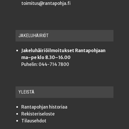
toimitus@rantapohja.fi
JAKE­LU­HÄI­RIÖT
Jakeluhäiriöilmoitukset Rantapohjaan
ma–pe klo 8.30–16.00
Puhelin: 044-714 7800
YLEISTÄ
Ran­ta­poh­jan historiaa
Rekis­te­ri­se­los­te
Tilauseh­dot