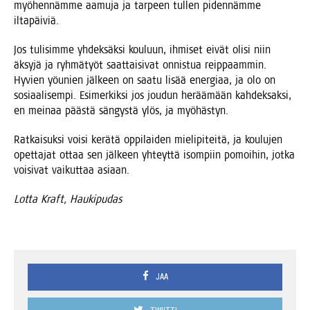
myö­hen­näm­me aamu­ja ja tar­peen tul­len piden­näm­me
iltapäiviä.
Jos tuli­sim­me yhdek­säk­si kou­luun, ihmi­set eivät oli­si niin
äksy­jä ja ryh­mä­työt saat­tai­si­vat onnis­tua reip­paam­min.
Hyvien yöunien jäl­keen on saa­tu lisää ener­gi­aa, ja olo on
sosi­aa­li­sem­pi. Esi­mer­kik­si jos jou­dun herää­mään kah­dek­sak­si,
en mei­naa pääs­tä sän­gys­tä ylös, ja myöhästyn.
Rat­kai­suk­si voi­si kerä­tä oppi­lai­den mie­li­pi­tei­tä, ja kou­lu­jen
opet­ta­jat ottaa sen jäl­keen yhteyt­tä isom­piin pomoi­hin, jot­ka
voi­si­vat vai­kut­taa asiaan.
Lot­ta Kraft, Haukipudas
JAA