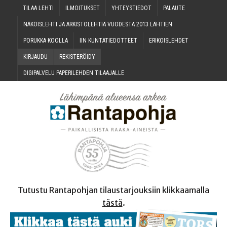
TILAA LEH­TI
ILMOI­TUK­SET
YHTEYS­TIE­DOT
PALAU­TE
NÄKÖIS­LEH­TI JA ARKIS­TO­LEH­TIÄ VUO­DES­TA 2013 LÄHTIEN
PORUK­KA KOOLLA
IIN KUN­TA­TIE­DOT­TEET
ERI­KOIS­LEH­DET
KIR­JAU­DU
REKIS­TE­RÖI­DY
DIGI­PAL­VE­LU PAPE­RI­LEH­DEN TILAAJALLE
Tutustu Rantapohjan tilaustarjouksiin klikkaamalla
tästä
.