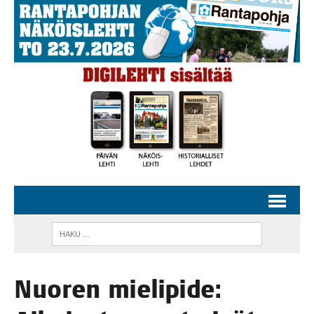
Nuo­ren mie­li­pi­de: