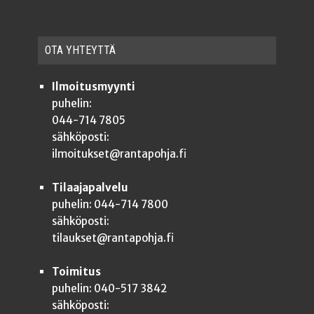
OTA YHTEYT­TÄ
Ilmoitusmyynti
puhelin:
044-714 7805
sähköposti:
ilmoitukset@rantapohja.fi
Tilaajapalvelu
puhelin: 044-714 7800
sähköposti:
tilaukset@rantapohja.fi
Toimitus
puhelin: 040-517 3842
sähköposti: