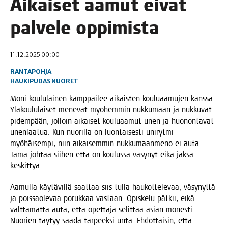
Aikai­set aamut eivät
pal­ve­le oppimista
11.12.2025 00:00
RANTAPOHJA
HAUKIPUDAS
NUORET
Moni kou­lu­lai­nen kamp­pai­lee aikais­ten kou­lu­aa­mu­jen kans­sa.
Ylä­kou­lu­lai­set mene­vät myö­hem­min nuk­ku­maan ja nuk­ku­vat
pidem­pään, jol­loin aikai­set kou­lu­aa­mut unen ja huo­non­ta­vat
unen­laa­tua. Kun nuo­ril­la on luon­tai­ses­ti uni­ryt­mi
myö­häi­sem­pi, niin aikai­sem­min nuk­ku­maan­me­no ei auta.
Tämä joh­taa sii­hen että on kou­lus­sa väsy­nyt eikä jak­sa
keskittyä.
Aamul­la käy­tä­vil­lä saat­taa siis tul­la hau­kot­te­le­vaa, väsy­nyt­tä
ja pois­sao­le­vaa poruk­kaa vas­taan. Opis­ke­lu pät­kii, eikä
vält­tä­mät­tä auta, että opet­ta­ja selit­tää asian mones­ti.
Nuo­rien täy­tyy saa­da tar­peek­si unta. Ehdot­tai­sin, että