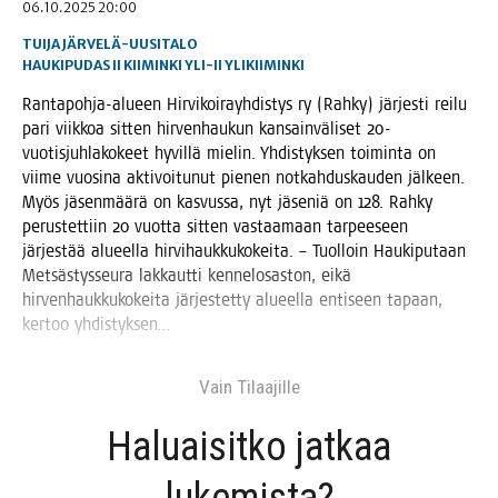
06.10.2025 20:00
TUIJA JÄRVELÄ-UUSITALO
HAUKIPUDAS
II
KIIMINKI
YLI-II
YLIKIIMINKI
Ran­ta­poh­ja-alu­een Hir­vi­koi­rayh­dis­tys ry (Rah­ky) jär­jes­ti rei­lu
pari viik­koa sit­ten hir­ven­hau­kun kan­sain­vä­li­set 20-
vuo­tis­juh­la­ko­keet hyvil­lä mie­lin. Yhdis­tyk­sen toi­min­ta on
vii­me vuo­si­na akti­voi­tu­nut pie­nen not­kah­dus­kau­den jäl­keen.
Myös jäsen­mää­rä on kas­vus­sa, nyt jäse­niä on 128. Rah­ky
perus­tet­tiin 20 vuot­ta sit­ten vas­taa­maan tar­pee­seen
jär­jes­tää alu­eel­la hir­vi­hauk­ku­ko­kei­ta. – Tuol­loin Hau­ki­pu­taan
Met­säs­tys­seu­ra lak­kaut­ti ken­ne­lo­sas­ton, eikä
hir­ven­hauk­ku­ko­kei­ta jär­jes­tet­ty alu­eel­la enti­seen tapaan,
ker­too yhdistyksen…
Vain Tilaa­jil­le
Haluai­sit­ko jat­kaa