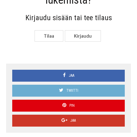
lukemista?
Kir­jau­du sisään tai tee tilaus
Tilaa
Kir­jau­du
JAA
TWIITTI
PIN
JAA