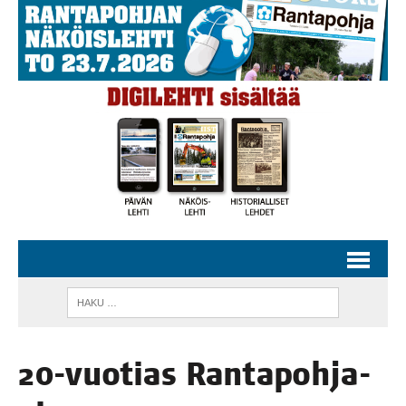
20-vuo­tias Ran­ta­poh­ja-