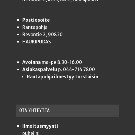
Postiosoite
Rantapohja
Revontie 2, 90830
HAUKIPUDAS
Avoinna
ma-pe 8.30-16.00
Asiakaspalvelu
p. 044-714 7800
Rantapohja ilmestyy torstaisin
OTA YHTEYT­TÄ
Ilmoitusmyynti
puhelin: