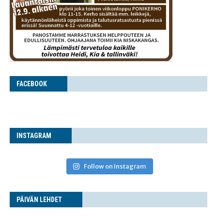
FACE­BOOK
INS­TA­GRAM
Follow on Instagram
PÄI­VÄN LEHDET