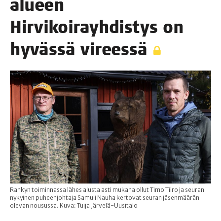
alu­een
Hir­vi­koi­rayh­dis­tys on
hyväs­sä vireessä
Rahkyn toiminnassa lähes alusta asti mukana ollut Timo Tiiro ja seuran
nykyinen puheenjohtaja Samuli Nauha kertovat seuran jäsenmäärän
olevan nousussa. Kuva: Tuija Järvelä-Uusitalo