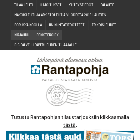
TILAA LEH­TI
ILMOI­TUK­SET
YHTEYS­TIE­DOT
PALAU­TE
NÄKÖIS­LEH­TI JA ARKIS­TO­LEH­TIÄ VUO­DES­TA 2013 LÄHTIEN
PORUK­KA KOOLLA
IIN KUN­TA­TIE­DOT­TEET
ERI­KOIS­LEH­DET
KIR­JAU­DU
REKIS­TE­RÖI­DY
DIGI­PAL­VE­LU PAPE­RI­LEH­DEN TILAAJALLE
Tutustu Rantapohjan tilaustarjouksiin klikkaamalla
tästä
.