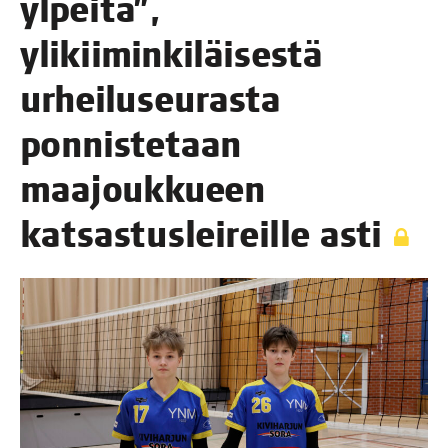
ylpei­tä”,
yli­kii­min­ki­läi­ses­tä
urhei­luseu­ras­ta
pon­nis­te­taan
maa­jouk­ku­een
kat­sas­tus­lei­reil­le asti