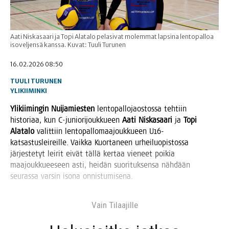
Aati Niskasaari ja Topi Alatalo pelasivat molemmat lapsina lentopalloa
isoveljensä kanssa. Kuvat: Tuuli Turunen
16.02.2026 08:50
TUULI TURUNEN
YLIKIIMINKI
Yli­kii­min­gin Nui­ja­mies­ten
len­to­pal­lo­jaos­tos­sa teh­tiin
his­to­ri­aa, kun C‑juniorijoukkueen
Aati Nis­ka­saa­ri
ja
Topi
Ala­ta­lo
valit­tiin len­to­pal­lo­maa­jouk­ku­een U16-
kat­sas­tus­lei­reil­le. Vaik­ka Kuor­ta­neen urhei­luo­pis­tos­sa
jär­jes­te­tyt lei­rit eivät täl­lä ker­taa vie­neet poi­kia
maa­jouk­ku­ee­seen asti, hei­dän suo­ri­tuk­sen­sa näh­dään
seu­ras­sa var­sin iso­na onnistumisena.
Vain Tilaa­jil­le