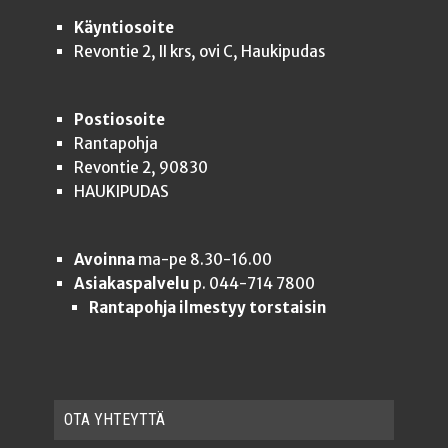
Käyntiosoite
Revontie 2, II krs, ovi C, Haukipudas
Postiosoite
Rantapohja
Revontie 2, 90830
HAUKIPUDAS
Avoinna
ma-pe 8.30-16.00
Asiakaspalvelu
p. 044-714 7800
Rantapohja ilmestyy torstaisin
OTA YHTEYT­TÄ