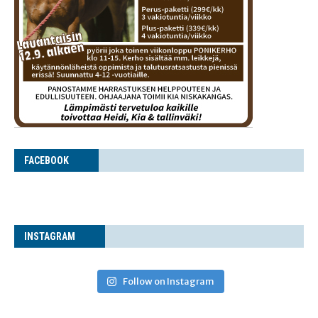
FACE­BOOK
INS­TA­GRAM
Follow on Instagram