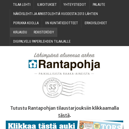
TILAA LEH­TI
ILMOI­TUK­SET
YHTEYS­TIE­DOT
PALAU­TE
NÄKÖIS­LEH­TI JA ARKIS­TO­LEH­TIÄ VUO­DES­TA 2013 LÄHTIEN
PORUK­KA KOOLLA
IIN KUN­TA­TIE­DOT­TEET
ERI­KOIS­LEH­DET
KIR­JAU­DU
REKIS­TE­RÖI­DY
DIGI­PAL­VE­LU PAPE­RI­LEH­DEN TILAAJALLE
Tutustu Rantapohjan tilaustarjouksiin klikkaamalla
tästä
.