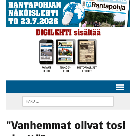
“Van­hem­mat oli­vat tosi