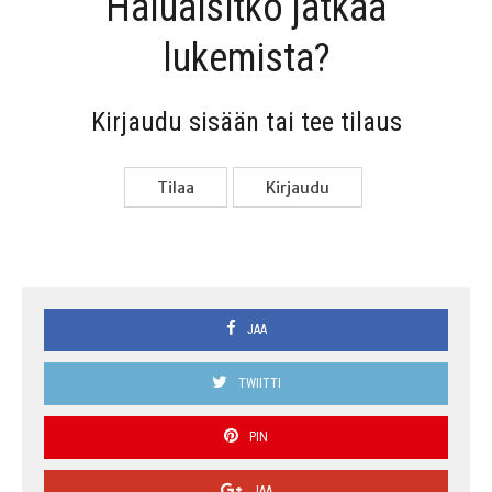
Haluai­sit­ko jat­kaa
lukemista?
Kir­jau­du sisään tai tee tilaus
Tilaa
Kir­jau­du
JAA
TWIITTI
PIN
JAA