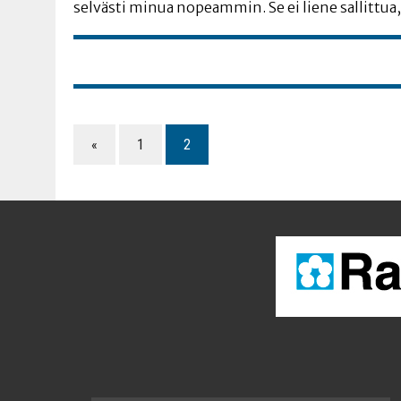
sel­väs­ti minua nopeam­min. Se ei lie­ne sal­lit­tua, 
«
1
2