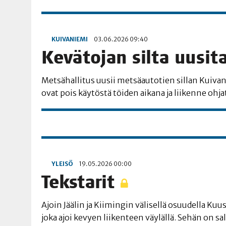
KUIVANIEMI
03.06.2026 09:40
Kevä­to­jan sil­ta uusi­
Met­sä­hal­li­tus uusii met­sä­au­to­tien sil­lan Kui­va­
ovat pois käy­tös­tä töi­den aika­na ja lii­ken­ne ohj
YLEISÖ
19.05.2026 00:00
Teks­ta­rit
Ajoin Jää­lin ja Kii­min­gin väli­sel­lä osuu­del­la Kuu
joka ajoi kevyen lii­ken­teen väy­läl­lä. Sehän on 