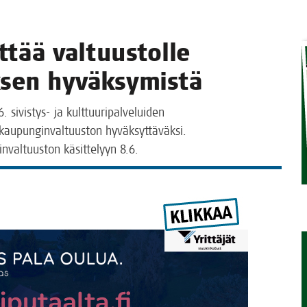
t­tää val­tuus­tol­le
­tyk­sen hyväksymistä
 sivis­tys- ja kult­tuu­ri­pal­ve­lui­den
tä kau­pun­gin­val­tuus­ton hyväk­syt­tä­väk­si.
in­val­tuus­ton käsit­te­lyyn 8.6.