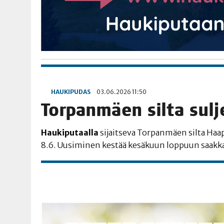
HAUKIPUDAS
03.06.2026 11:50
Tor­pan­mäen sil­ta sul­
Hau­ki­pu­taal­la
sijait­se­va Tor­pan­mäen sil­ta Haa­pa
8.6. Uusi­mi­nen kes­tää kesä­kuun lop­puun saakk