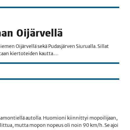
taan Oijärvellä
nie­men Oijär­vel­lä sekä Pudas­jär­ven Siu­rual­la. Sil­lat
a­taan kier­to­tei­den kautta.…
sa­mon­tiel­lä autol­la. Huo­mio­ni kiin­nit­tyi mopoi­li­jaan,
sal­lit­tua, mut­ta mopon nopeus oli noin 90 km/h. Se ajoi