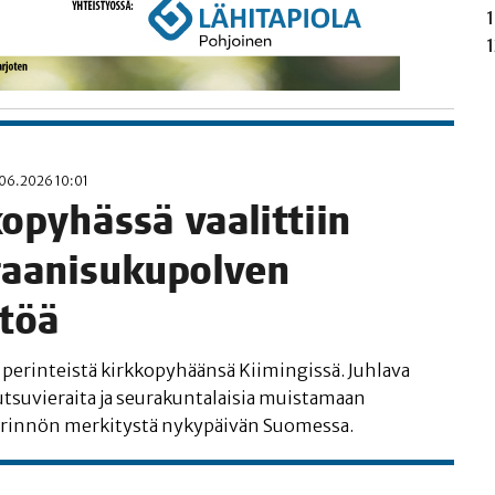
06.2026 10:01
o­py­häs­sä vaa­lit­tiin
aa­ni­su­ku­pol­ven
ntöä
 perin­teis­tä kirk­ko­py­hään­sä Kii­min­gis­sä. Juh­la­va
­su­vie­rai­ta ja seu­ra­kun­ta­lai­sia muis­ta­maan
rin­nön mer­ki­tys­tä nyky­päi­vän Suomessa.