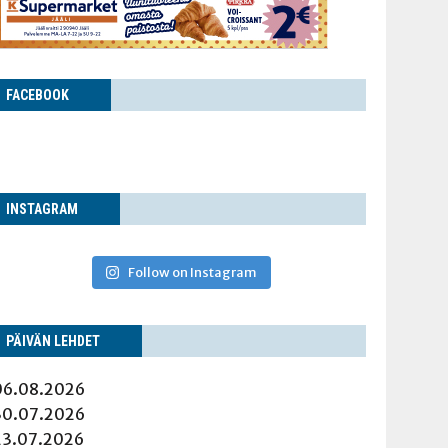
FACE­BOOK
INS­TA­GRAM
Follow on Instagram
PÄI­VÄN LEHDET
06.08.2026
30.07.2026
23.07.2026