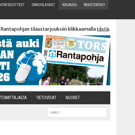
N­TA­TIE­DOT­TEET
ERI­KOIS­LEH­DET
KIR­JAU­DU
REKIS­TE­RÖI­DY
 Rantapohjan tilaustarjouksiin klikkaamalla
tästä
.
TOI­MIT­TA­JAL­TA
TIETOVISAT
NUO­RET