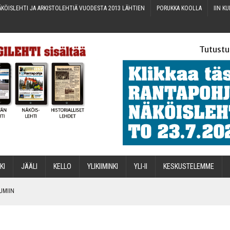
KÖIS­LEH­TI JA ARKIS­TO­LEH­TIÄ VUO­DES­TA 2013 LÄHTIEN
PORUK­KA KOOLLA
IIN KU
Tutustu
­KI
JÄÄ­LI
KEL­LO
YLI­KII­MIN­KI
YLI-II
KES­KUS­TE­LEM­ME
TUMIIN
TAEN