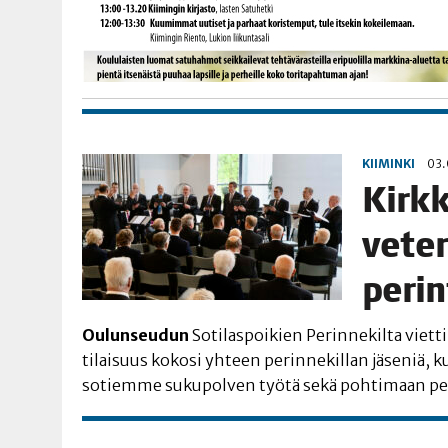
KIIMINKI
03.
Kirk­k
vete­r
peri
Oulun­seu­dun
Soti­las­poi­kien Perin­ne­kil­ta viet­ti
tilai­suus koko­si yhteen perin­ne­kil­lan jäse­niä, kut
sotiem­me suku­pol­ven työ­tä sekä poh­ti­maan pe