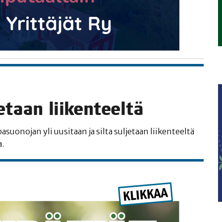
je­taan liikenteeltä
­suo­no­jan yli uusi­taan ja sil­ta sul­je­taan lii­ken­teel­tä
a.