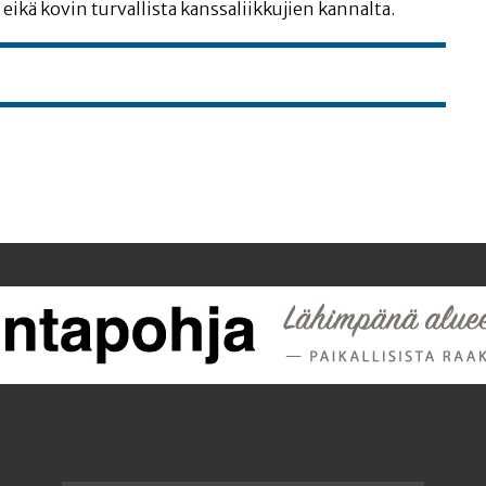
eikä kovin tur­val­lis­ta kans­sa­liik­ku­jien kannalta.