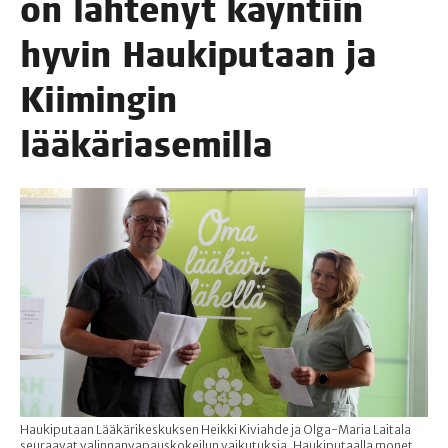
on läh­te­nyt käyn­tiin
hyvin Hau­ki­pu­taan ja
Kii­min­gin
lääkäriasemilla
Haukiputaan Lääkärikeskuksen Heikki Kiviahde ja Olga-Maria Laitala
seuraavat valinnanvapauskokeilun vaikutuksia. Haukiputaalla monet