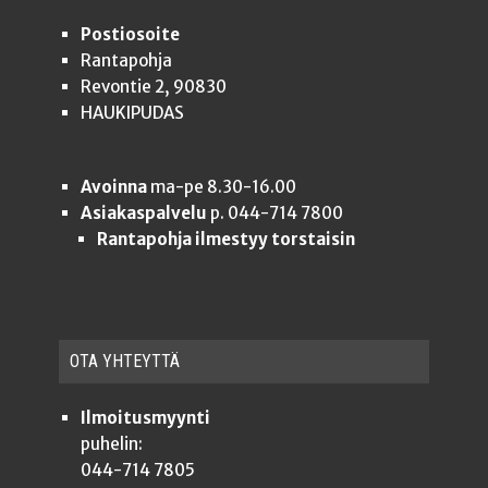
Postiosoite
Rantapohja
Revontie 2, 90830
HAUKIPUDAS
Avoinna
ma-pe 8.30-16.00
Asiakaspalvelu
p. 044-714 7800
Rantapohja ilmestyy torstaisin
OTA YHTEYT­TÄ
Ilmoitusmyynti
puhelin:
044-714 7805