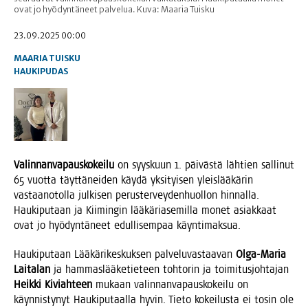
ovat jo hyödyntäneet palvelua. Kuva: Maaria Tuisku
23.09.2025 00:00
MAARIA TUISKU
HAUKIPUDAS
Valin­nan­va­paus­ko­kei­lu
on syys­kuun 1. päi­väs­tä läh­tien sal­li­nut
65 vuot­ta täyt­tä­nei­den käy­dä yksi­tyi­sen yleis­lää­kä­rin
vas­taa­no­tol­la jul­ki­sen perus­ter­vey­den­huol­lon hin­nal­la.
Hau­ki­pu­taan ja Kii­min­gin lää­kä­ria­se­mil­la monet asiak­kaat
ovat jo hyö­dyn­tä­neet edul­li­sem­paa käyntimaksua.
Hau­ki­pu­taan Lää­kä­ri­kes­kuk­sen pal­ve­lu­vas­taa­van
Olga-Maria
Lai­ta­lan
ja ham­mas­lää­ke­tie­teen toh­to­rin ja toi­mi­tus­joh­ta­jan
Heik­ki Kiviah­teen
mukaan valin­nan­va­paus­ko­kei­lu on
käyn­nis­ty­nyt Hau­ki­pu­taal­la hyvin. Tie­to kokei­lus­ta ei tosin ole