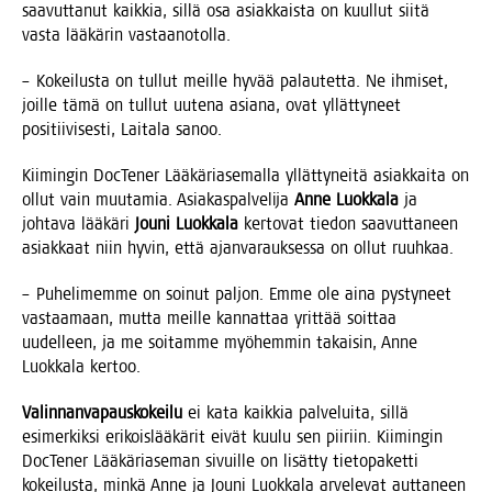
saa­vut­ta­nut kaik­kia, sil­lä osa asiak­kais­ta on kuul­lut sii­tä
vas­ta lää­kä­rin vastaanotolla.
– Kokei­lus­ta on tul­lut meil­le hyvää palau­tet­ta. Ne ihmi­set,
joil­le tämä on tul­lut uute­na asia­na, ovat yllät­ty­neet
posi­tii­vi­ses­ti, Lai­ta­la sanoo.
Kii­min­gin Doc­Te­ner Lää­kä­ria­se­mal­la yllät­ty­nei­tä asiak­kai­ta on
ollut vain muu­ta­mia. Asia­kas­pal­ve­li­ja
Anne Luok­ka­la
ja
joh­ta­va lää­kä­ri
Jou­ni Luok­ka­la
ker­to­vat tie­don saa­vut­ta­neen
asiak­kaat niin hyvin, että ajan­va­rauk­ses­sa on ollut ruuhkaa.
– Puhe­li­mem­me on soi­nut pal­jon. Emme ole aina pys­ty­neet
vas­taa­maan, mut­ta meil­le kan­nat­taa yrit­tää soit­taa
uudel­leen, ja me soi­tam­me myö­hem­min takai­sin, Anne
Luok­ka­la kertoo.
Valin­nan­va­paus­ko­kei­lu
ei kata kaik­kia pal­ve­lui­ta, sil­lä
esi­mer­kik­si eri­kois­lää­kä­rit eivät kuu­lu sen pii­riin. Kii­min­gin
Doc­Te­ner Lää­kä­ria­se­man sivuil­le on lisät­ty tie­to­pa­ket­ti
kokei­lus­ta, min­kä Anne ja Jou­ni Luok­ka­la arve­le­vat aut­ta­neen