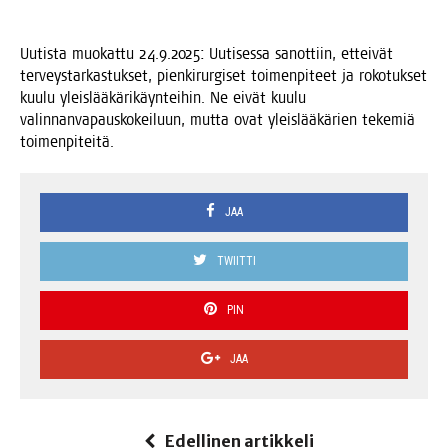
Uutis­ta muo­kat­tu 24.9.2025: Uuti­ses­sa sanot­tiin, ettei­vät
ter­veys­tar­kas­tuk­set, pien­ki­rur­gi­set toi­men­pi­teet ja roko­tuk­set
kuu­lu yleis­lää­kä­ri­käyn­tei­hin. Ne eivät kuu­lu
valin­nan­va­paus­ko­kei­luun, mut­ta ovat yleis­lää­kä­rien teke­miä
toimenpiteitä.
JAA
TWIITTI
PIN
JAA
Edellinen artikkeli