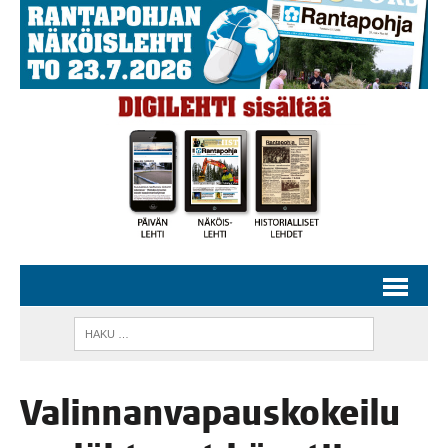
Valin­nan­va­paus­ko­kei­lu