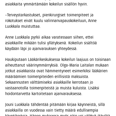
asiak­kai­ta ymmär­tä­mään kokei­lun sisäl­lön hyvin.
–Ter­veys­tar­kas­tuk­set, pien­ki­rur­gi­set toi­men­pi­teet ja
roko­tuk­set eivät kuu­lu valin­nan­va­paus­ko­kei­luun, Anne
Luok­ka­la muistuttaa.
Anne Luok­ka­la pyr­kii aikaa vara­tes­saan sii­hen, ettei
asiak­kail­le mikään tuli­si yllä­tyk­se­nä. Kokei­lun sisäl­töä
käy­dään läpi jo ajan­va­rauk­sen yhteydessä.
Hau­ki­pu­taan Lää­kä­ri­kes­kuk­ses­sa kokei­lun laa­juus on toi­si­naan
aiheut­ta­nut vää­ri­nym­mär­ryk­siä. Olga-Maria Lai­ta­lan mukaan
jot­kut asiak­kais­ta ovat häm­men­ty­neet esi­mer­kik­si lää­kä­rien
mää­rää­mien toi­men­pi­tei­den eril­li­sis­tä mak­suis­ta.
Sekaan­nus­ten vält­tä­mi­sek­si asiak­kail­le ker­ro­taan jo
vas­taa­no­tol­la toi­men­pi­teis­tä ja muis­ta kuluis­ta. Lisäk­si
hoi­don­tar­vet­ta kar­toi­te­taan ajanvarauksessa.
Jou­ni Luok­ka­la täh­den­tää pitä­mään kir­jaa käyn­neis­tä, sil­lä
asiak­kail­la on vuo­des­sa vain tiet­ty mää­rä edul­li­sem­pia