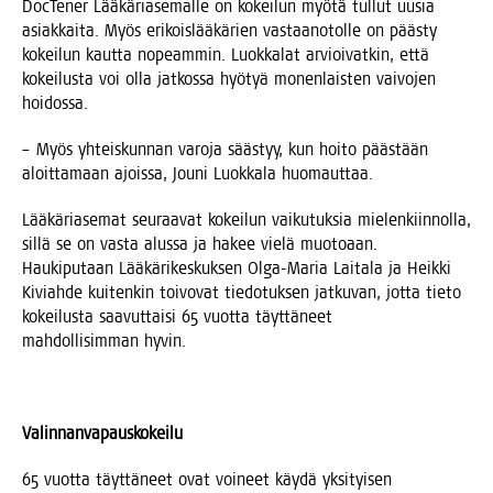
Doc­Te­ner Lää­kä­ria­se­mal­le on kokei­lun myö­tä tul­lut uusia
asiak­kai­ta. Myös eri­kois­lää­kä­rien vas­taa­no­tol­le on pääs­ty
kokei­lun kaut­ta nopeam­min. Luok­ka­lat arvioi­vat­kin, että
kokei­lus­ta voi olla jat­kos­sa hyö­tyä monen­lais­ten vai­vo­jen
hoidossa.
– Myös yhteis­kun­nan varo­ja sääs­tyy, kun hoi­to pääs­tään
aloit­ta­maan ajois­sa, Jou­ni Luok­ka­la huomauttaa.
Lää­kä­ria­se­mat seu­raa­vat kokei­lun vai­ku­tuk­sia mie­len­kiin­nol­la,
sil­lä se on vas­ta alus­sa ja hakee vie­lä muo­to­aan.
Hau­ki­pu­taan Lää­kä­ri­kes­kuk­sen Olga-Maria Lai­ta­la ja Heik­ki
Kiviah­de kui­ten­kin toi­vo­vat tie­do­tuk­sen jat­ku­van, jot­ta tie­to
kokei­lus­ta saa­vut­tai­si 65 vuot­ta täyt­tä­neet
mah­dol­li­sim­man hyvin.
Valin­nan­va­paus­ko­kei­lu
65 vuot­ta täyt­tä­neet ovat voi­neet käy­dä yksi­tyi­sen