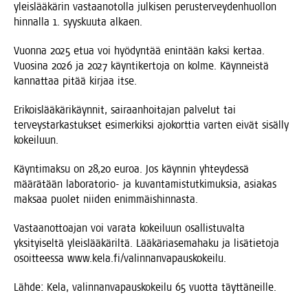
yleis­lää­kä­rin vas­taa­no­tol­la jul­ki­sen perus­ter­vey­den­huol­lon
hin­nal­la 1. syys­kuu­ta alkaen.
Vuon­na 2025 etua voi hyö­dyn­tää enin­tään kak­si ker­taa.
Vuo­si­na 2026 ja 2027 käyn­ti­ker­to­ja on kol­me. Käyn­neis­tä
kan­nat­taa pitää kir­jaa itse.
Eri­kois­lää­kä­ri­käyn­nit, sai­raan­hoi­ta­jan pal­ve­lut tai
ter­veys­tar­kas­tuk­set esi­mer­kik­si ajo­kort­tia var­ten eivät sisäl­ly
kokeiluun.
Käyn­ti­mak­su on 28,20 euroa. Jos käyn­nin yhtey­des­sä
mää­rä­tään labo­ra­to­rio- ja kuvan­ta­mis­tut­ki­muk­sia, asia­kas
mak­saa puo­let nii­den enimmäishinnasta.
Vas­taan­ot­toa­jan voi vara­ta kokei­luun osal­lis­tu­val­ta
yksi­tyi­sel­tä yleis­lää­kä­ril­tä. Lää­kä­ria­se­ma­ha­ku ja lisä­tie­to­ja
osoit­tees­sa www.kela.fi/valinnanvapauskokeilu.
Läh­de: Kela, valin­nan­va­paus­ko­kei­lu 65 vuot­ta täyttäneille.