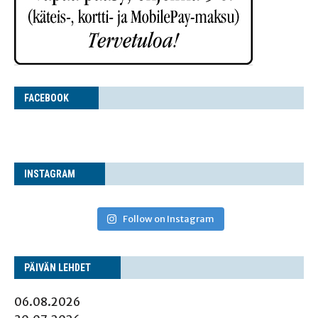
FACE­BOOK
INS­TA­GRAM
Follow on Instagram
PÄI­VÄN LEHDET
06.08.2026