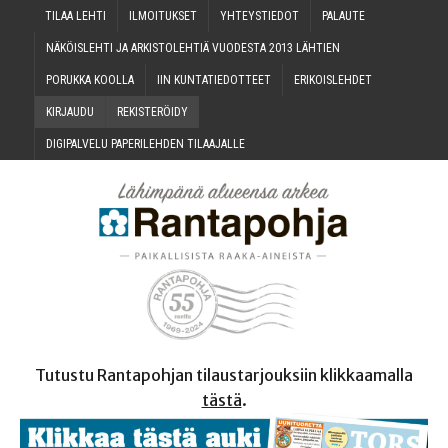
TILAA LEH­TI
ILMOI­TUK­SET
YHTEYS­TIE­DOT
PALAU­TE
NÄKÖIS­LEH­TI JA ARKIS­TO­LEH­TIÄ VUO­DES­TA 2013 LÄHTIEN
PORUK­KA KOOLLA
IIN KUN­TA­TIE­DOT­TEET
ERI­KOIS­LEH­DET
KIR­JAU­DU
REKIS­TE­RÖI­DY
DIGI­PAL­VE­LU PAPE­RI­LEH­DEN TILAAJALLE
Tutustu Rantapohjan tilaustarjouksiin klikkaamalla
tästä
.