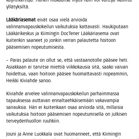
käyn­ti­ker­to­ja. Hänen mukaan­sa myös näin voi vält­tyä ikä­vil­tä
yllätyksiltä.
Lää­kä­ria­se­mat
eivät osaa vie­lä arvioi­da
valin­nan­va­paus­ko­kei­lun vai­ku­tuk­sia kat­ta­vas­ti. Hau­ki­pu­taan
Lää­kä­ri­kes­kus ja Kii­min­gin Doc­Te­ner Lää­kä­ria­se­ma ovat
kui­ten­kin saa­neet jo jon­kin ver­ran palau­tet­ta hoi­toon
pää­se­mi­sen nopeutumisesta.
– Paras palau­te on ollut se, että vas­taa­no­tol­le pää­see heti.
Asiak­kaan ei tar­vit­se miet­tiä viik­ko­kausia sitä, saa­ko vai­van
hoi­det­tua, vaan hoi­toon pää­see huo­mat­ta­vas­ti nopeam­min,
Heik­ki Kiviah­de sanoo.
Kiviah­de arve­lee valin­nan­va­paus­ko­kei­lun par­haim­mas­sa
tapauk­ses­sa aut­ta­van ennal­taeh­käi­se­mään vaka­vam­pia
sai­rauk­sia. Hän ei kui­ten­kaan osaa arvioi­da sitä, mil­lai­sia
vai­ku­tuk­sia hoi­toon pää­se­mi­sen nopeu­tu­mi­sel­la on jul­ki­sen
ter­vey­den­huol­lon ruuhkiin.
Jou­ni ja Anne Luok­ka­la ovat huo­man­neet, että Kii­min­gin